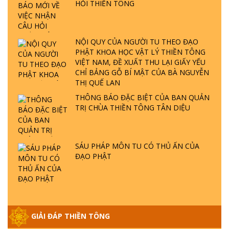
HỎI THIỀN TÔNG
GIẢI ĐÁP ĐẶC BIỆT P23 - THIÊN ĐÀNG Ở
ĐÂU? ĐỊA NGỤC Ở ĐÂU? ĐỨC CHÚA TRỜI
LÀ AI? QUỶ SA TĂNG? | TTTD
NỘI QUY CỦA NGƯỜI TU THEO ĐẠO
PHẬT KHOA HỌC VẬT LÝ THIỀN TÔNG
VIỆT NAM, ĐỀ XUẤT THU LẠI GIẤY YẾU
GIẢI ĐÁP THIỀN TÔNG ĐẶC BIỆT P22 - TẠI
CHỈ BẢNG GỖ BÍ MẬT CỦA BÀ NGUYỄN
SAO TRÁI ĐẤT NHIỀU THIÊN TAI - LŨ LỤT
THỊ QUẾ LAN
- HỎA HOẠN | TTTD
THÔNG BÁO ĐẶC BIỆT CỦA BAN QUẢN
TRỊ CHÙA THIỀN TÔNG TÂN DIỆU
GIẢI ĐÁP THIỀN TÔNG ĐẶC BIỆT P21 - TẠI
SAO ĐỨC PHẬT BƯỚC ĐI 7 BƯỚC TRÊN
HOA SEN ? | TTTD
SÁU PHÁP MÔN TU CÓ THỦ ẤN CỦA
ĐẠO PHẬT
GIẢI ĐÁP VỀ LỄ TIỄN THIỀN TÔNG SƯ
NGỌC LÂM VỀ PHẬT GIỚI
GIẢI ĐÁP THIỀN TÔNG ĐẶC BIỆT PHẦN 20
GIẢI ĐÁP THIỀN TÔNG
- BÁC NGUYỄN NHÂN LÀ AI? PHIỀN NÃO
DO ĐÂU MÀ CÓ?