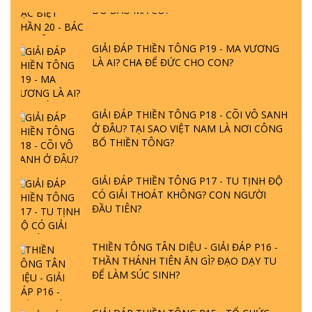
GIẢI ĐÁP THIỀN TÔNG P19 - MA VƯƠNG
LÀ AI? CHA ĐỂ ĐỨC CHO CON?
GIẢI ĐÁP THIỀN TÔNG P18 - CÕI VÔ SANH
Ở ĐÂU? TẠI SAO VIỆT NAM LÀ NƠI CÔNG
BỐ THIỀN TÔNG?
GIẢI ĐÁP THIỀN TÔNG P17 - TU TỊNH ĐỘ
CÓ GIẢI THOÁT KHÔNG? CON NGƯỜI
ĐẦU TIÊN?
THIỀN TÔNG TÂN DIỆU - GIẢI ĐÁP P16 -
THẦN THÁNH TIÊN ĂN GÌ? ĐẠO DẠY TU
ĐỂ LÀM SÚC SINH?
GIẢI ĐÁP THIỀN TÔNG P15 - TỔ CHỨC