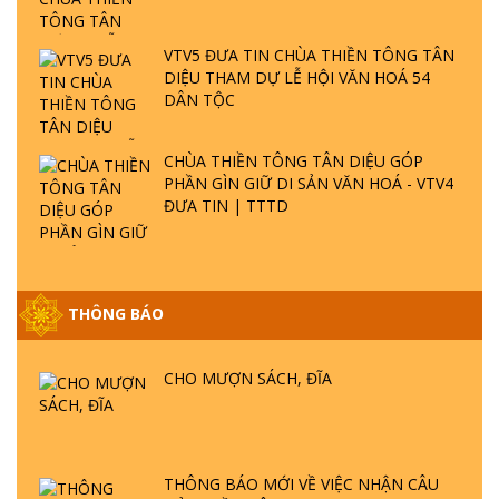
VTV5 ĐƯA TIN CHÙA THIỀN TÔNG TÂN
DIỆU THAM DỰ LỄ HỘI VĂN HOÁ 54
DÂN TỘC
CHÙA THIỀN TÔNG TÂN DIỆU GÓP
PHẦN GÌN GIỮ DI SẢN VĂN HOÁ - VTV4
ĐƯA TIN | TTTD
THÔNG BÁO
GIẢI ĐÁP ĐẶC BIỆT P25 - SUỐT 49 NĂM
PHẬT KHÔNG NÓI? HỘI LONG HOA LÀ
HỘI GÌ? TỬ VÌ ĐẠO
CHO MƯỢN SÁCH, ĐĨA
GIẢI ĐÁP ĐẶC BIỆT P24 - TÁNH PHẬT
ĐƯỢC HÌNH THÀNH NHƯ THẾ NÀO?
PHẬT GIỚI CÓ THỜI GIAN KHÔNG? |
THÔNG BÁO MỚI VỀ VIỆC NHẬN CÂU
TTTD