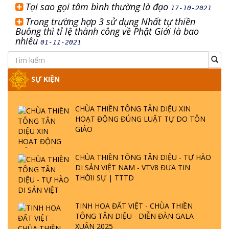
Tại sao gọi tâm bình thường là đạo
17-10-2021
Trong trường hợp 3 sử dụng Nhất tự thiền
Buông thì tỉ lệ thành công về Phật Giới là bao
nhiêu
01-11-2021
SỰ KIỆN
CHÙA THIỀN TÔNG TÂN DIỆU XIN
HOẠT ĐỘNG ĐÚNG LUẬT TỰ DO TÔN
GIÁO
CHÙA THIỀN TÔNG TÂN DIỆU - TỰ HÀO
DI SẢN VIỆT NAM - VTV8 ĐƯA TIN
THỜII SỰ | TTTD
TINH HOA ĐẤT VIỆT - CHÙA THIỀN
TÔNG TÂN DIỆU - DIỄN ĐÀN GALA
XUÂN 2025