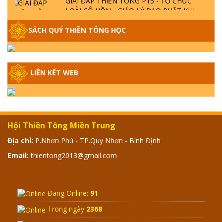
LOÀI CÔ HỒN - GIÁO LÝ ĐẠO PHẬT KHI
NÀO XUẤT BẢN
SÁCH QUÝ THIỀN TÔNG HỌC
GIẢI ĐÁP THIỀN TÔNG ĐẶC BIỆT - P14 -
NGUỒN GỐC ÂM LỊCH DƯƠNG LỊCH -
TẦNG BÌNH LƯU LỚN ĐẾN ĐÂU
LIÊN KẾT WEB
GIẢI ĐÁP THIỀN TÔNG ĐẶC BIỆT - P13 -
CON NGƯỜI TU THÀNH PHẬT ĐƯỢC
KHÔNG? XÁ LỢI PHẬT THẬT - GIẢ | TTTD
Hội Thiền Tông Miền Trung
GIẢI ĐÁP THIỀN TÔNG ĐẶC BIỆT - P12 -
Địa chỉ:
P.Nhơn Phú - TP.Quy Nhơn - Bình Định
SỰ THẬT VỀ ĐẠI HỒNG THỦY? TRỜI ĐÁNH
THÁNH ĐÂM THẦN VẶN HỌNG?
Email:
thientong2013@gmail.com
GIẢI ĐÁP ĐẶC BIỆT 2024 - P11
Đang Online:
91
Trong ngày
2368