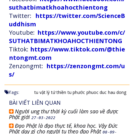
suthatbimatkhoahocthientong
Twitter:
https://twitter.com/ScienceB
uddhism
Youtube:
https://www.youtube.com/c/
SUTHATBIMATKHOAHOCTHIENTONG
Tiktok:
https://www.tiktok.com/@thie
ntongmt.com
Zenzongmt:
https://zenzongmt.com/u
s/
Tags:
tu vật lý
tứ thiền
tu phước
phuoc duc
hau dong
BÀI VIẾT LIÊN QUAN
Người ung thư thời kỳ cuối làm sao về được
Phật giới
27-03-2022
Đạo Phật là đạo thực tế, khoa học. Vậy Đức
Phật dạy gì cho người tu theo đạo Phật
08-09-