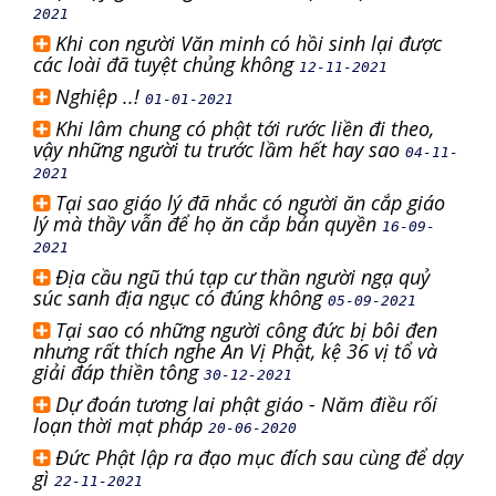
2021
Khi con người Văn minh có hồi sinh lại được
các loài đã tuyệt chủng không
12-11-2021
Nghiệp ..!
01-01-2021
Khi lâm chung có phật tới rước liền đi theo,
vậy những người tu trước lầm hết hay sao
04-11-
2021
Tại sao giáo lý đã nhắc có người ăn cắp giáo
lý mà thầy vẫn để họ ăn cắp bản quyền
16-09-
2021
Địa cầu ngũ thú tạp cư thần người ngạ quỷ
súc sanh địa ngục có đúng không
05-09-2021
Tại sao có những người công đức bị bôi đen
nhưng rất thích nghe An Vị Phật, kệ 36 vị tổ và
giải đáp thiền tông
30-12-2021
Dự đoán tương lai phật giáo - Năm điều rối
loạn thời mạt pháp
20-06-2020
Đức Phật lập ra đạo mục đích sau cùng để dạy
gì
22-11-2021