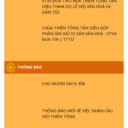
VTV5 ĐƯA TIN CHÙA THIỀN TÔNG TÂN
DIỆU THAM DỰ LỄ HỘI VĂN HOÁ 54
DÂN TỘC
CHÙA THIỀN TÔNG TÂN DIỆU GÓP
PHẦN GÌN GIỮ DI SẢN VĂN HOÁ - VTV4
ĐƯA TIN | TTTD
THÔNG BÁO
GIẢI ĐÁP ĐẶC BIỆT P25 - SUỐT 49 NĂM
PHẬT KHÔNG NÓI? HỘI LONG HOA LÀ
HỘI GÌ? TỬ VÌ ĐẠO
CHO MƯỢN SÁCH, ĐĨA
GIẢI ĐÁP ĐẶC BIỆT P24 - TÁNH PHẬT
ĐƯỢC HÌNH THÀNH NHƯ THẾ NÀO?
PHẬT GIỚI CÓ THỜI GIAN KHÔNG? |
THÔNG BÁO MỚI VỀ VIỆC NHẬN CÂU
TTTD
HỎI THIỀN TÔNG
GIẢI ĐÁP ĐẶC BIỆT P23 - THIÊN ĐÀNG Ở