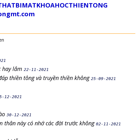
/SUTHATBIMATKHOAHOCTHIENTONG
tongmt.com
en
021
ắc hay lắm
22-11-2021
đáp thiền tông và truyền thiền không
25-09-2021
5-12-2021
nào
30-12-2021
ấm thân này có nhớ các đời trước không
02-11-2021