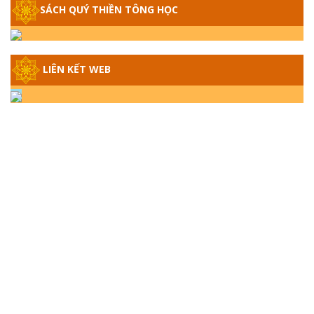
SÁCH QUÝ THIỀN TÔNG HỌC
GIẢI ĐÁP THIỀN TÔNG ĐẶC BIỆT - P14 -
NGUỒN GỐC ÂM LỊCH DƯƠNG LỊCH -
TẦNG BÌNH LƯU LỚN ĐẾN ĐÂU
LIÊN KẾT WEB
GIẢI ĐÁP THIỀN TÔNG ĐẶC BIỆT - P13 -
CON NGƯỜI TU THÀNH PHẬT ĐƯỢC
KHÔNG? XÁ LỢI PHẬT THẬT - GIẢ | TTTD
GIẢI ĐÁP THIỀN TÔNG ĐẶC BIỆT - P12 -
SỰ THẬT VỀ ĐẠI HỒNG THỦY? TRỜI ĐÁNH
THÁNH ĐÂM THẦN VẶN HỌNG?
GIẢI ĐÁP ĐẶC BIỆT 2024 - P11
GIẢI ĐÁP ĐẶC BIỆT 2024 – P10 – NGỒI
THIỀN BỊ CÔ HỒN NHẬP? TRƯỚC KHI TẮT