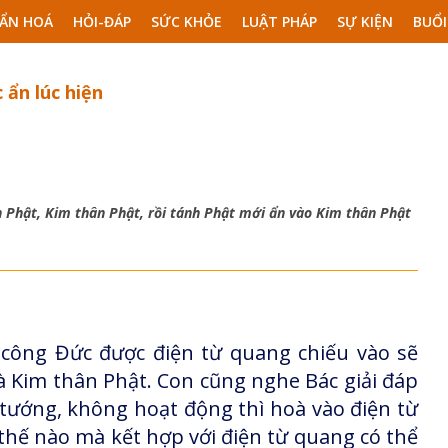
ẨN HOÁ
HỎI-ĐÁP
SỨC KHỎE
LUẬT PHÁP
SỰ KIỆN
BUỔI
 ẩn lúc hiện
 Phật, Kim thân Phật, rồi tánh Phật mới ẩn vào Kim thân Phật
 công Đức được điện từ quang chiếu vào sẽ
 Kim thân Phật. Con cũng nghe Bác giải đáp
 tướng, không hoạt động thì hoà vào điện từ
thế nào mà kết hợp với điện từ quang có thể