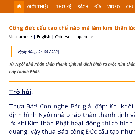
GIỚI THIỆU
THƠ KỆ
SÁCH
ĐĨA
VIDEO
CHU
Công đức cấu tạo thế nào mà làm kim thân lúc
Vietnamese
|
English
|
Chinese
|
Japanese
Ngày đăng: 04-06-2023||
Từ Ngôi nhà Pháp thân thanh tịnh nó định hình ra một Kim thân
này thành Phật.
Trò hỏi
:
Thưa Bác! Con nghe Bác giải đáp: Khi khối
định hình Ngôi nhà pháp thân thanh tịnh và
là: Khi Kim thân Phật hoạt động thì có hình
quang. Vậy thưa Bác! công Đức cấu tạo như 