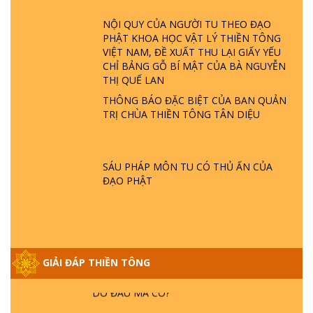
ĐÂU? ĐỊA NGỤC Ở ĐÂU? ĐỨC CHÚA TRỜI
LÀ AI? QUỶ SA TĂNG? | TTTD
NỘI QUY CỦA NGƯỜI TU THEO ĐẠO
PHẬT KHOA HỌC VẬT LÝ THIỀN TÔNG
VIỆT NAM, ĐỀ XUẤT THU LẠI GIẤY YẾU
GIẢI ĐÁP THIỀN TÔNG ĐẶC BIỆT P22 - TẠI
CHỈ BẢNG GỖ BÍ MẬT CỦA BÀ NGUYỄN
SAO TRÁI ĐẤT NHIỀU THIÊN TAI - LŨ LỤT
THỊ QUẾ LAN
- HỎA HOẠN | TTTD
THÔNG BÁO ĐẶC BIỆT CỦA BAN QUẢN
TRỊ CHÙA THIỀN TÔNG TÂN DIỆU
GIẢI ĐÁP THIỀN TÔNG ĐẶC BIỆT P21 - TẠI
SAO ĐỨC PHẬT BƯỚC ĐI 7 BƯỚC TRÊN
HOA SEN ? | TTTD
SÁU PHÁP MÔN TU CÓ THỦ ẤN CỦA
ĐẠO PHẬT
GIẢI ĐÁP VỀ LỄ TIỄN THIỀN TÔNG SƯ
NGỌC LÂM VỀ PHẬT GIỚI
GIẢI ĐÁP THIỀN TÔNG ĐẶC BIỆT PHẦN 20
GIẢI ĐÁP THIỀN TÔNG
- BÁC NGUYỄN NHÂN LÀ AI? PHIỀN NÃO
DO ĐÂU MÀ CÓ?