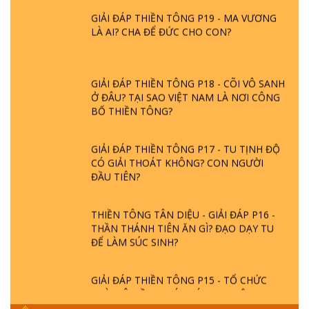
GIẢI ĐÁP THIỀN TÔNG P19 - MA VƯƠNG
LÀ AI? CHA ĐỂ ĐỨC CHO CON?
GIẢI ĐÁP THIỀN TÔNG P18 - CÕI VÔ SANH
Ở ĐÂU? TẠI SAO VIỆT NAM LÀ NƠI CÔNG
BỐ THIỀN TÔNG?
GIẢI ĐÁP THIỀN TÔNG P17 - TU TỊNH ĐỘ
CÓ GIẢI THOÁT KHÔNG? CON NGƯỜI
ĐẦU TIÊN?
THIỀN TÔNG TÂN DIỆU - GIẢI ĐÁP P16 -
THẦN THÁNH TIÊN ĂN GÌ? ĐẠO DẠY TU
ĐỂ LÀM SÚC SINH?
GIẢI ĐÁP THIỀN TÔNG P15 - TỔ CHỨC
LOÀI CÔ HỒN - GIÁO LÝ ĐẠO PHẬT KHI
NÀO XUẤT BẢN