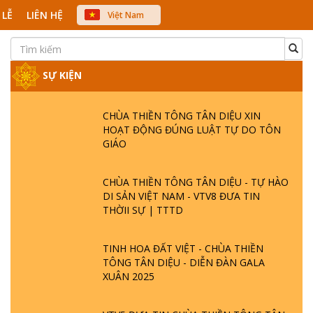
 LỄ
LIÊN HỆ
Việt Nam
中文
English
Japanese
SỰ KIỆN
CHÙA THIỀN TÔNG TÂN DIỆU XIN
HOẠT ĐỘNG ĐÚNG LUẬT TỰ DO TÔN
GIÁO
CHÙA THIỀN TÔNG TÂN DIỆU - TỰ HÀO
DI SẢN VIỆT NAM - VTV8 ĐƯA TIN
THỜII SỰ | TTTD
TINH HOA ĐẤT VIỆT - CHÙA THIỀN
TÔNG TÂN DIỆU - DIỄN ĐÀN GALA
XUÂN 2025