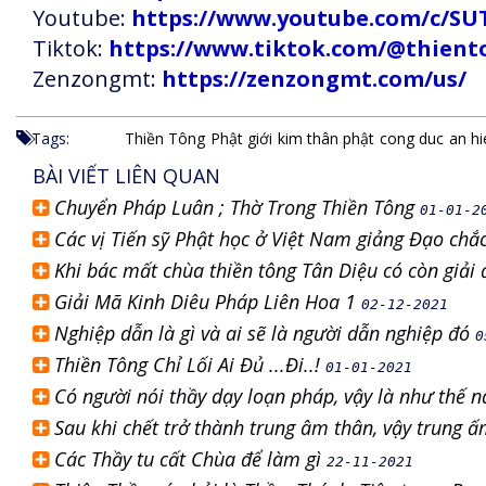
Youtube:
https://www.youtube.com/c
Tiktok:
https://www.tiktok.com/@thien
Zenzongmt:
https://zenzongmt.com/us/
Tags:
Thiền Tông
Phật giới
kim thân phật
cong duc
an hi
BÀI VIẾT LIÊN QUAN
Chuyển Pháp Luân ; Thờ Trong Thiền Tông
01-01-2
Các vị Tiến sỹ Phật học ở Việt Nam giảng Đạo ch
Khi bác mất chùa thiền tông Tân Diệu có còn giải 
Giải Mã Kinh Diêu Pháp Liên Hoa 1
02-12-2021
Nghiệp dẫn là gì và ai sẽ là người dẫn nghiệp đó
0
Thiền Tông Chỉ Lối Ai Đủ ...Đi..!
01-01-2021
Có người nói thầy dạy loạn pháp, vậy là như thế 
Sau khi chết trở thành trung âm thân, vậy trung 
Các Thầy tu cất Chùa để làm gì
22-11-2021