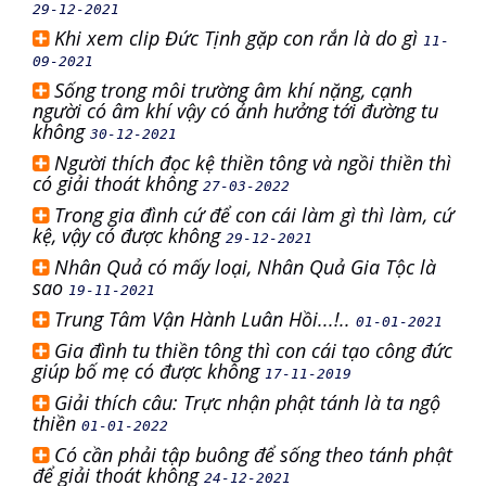
29-12-2021
Khi xem clip Đức Tịnh gặp con rắn là do gì
11-
09-2021
Sống trong môi trường âm khí nặng, cạnh
người có âm khí vậy có ảnh hưởng tới đường tu
không
30-12-2021
Người thích đọc kệ thiền tông và ngồi thiền thì
có giải thoát không
27-03-2022
Trong gia đình cứ để con cái làm gì thì làm, cứ
kệ, vậy có được không
29-12-2021
Nhân Quả có mấy loại, Nhân Quả Gia Tộc là
sao
19-11-2021
Trung Tâm Vận Hành Luân Hồi...!..
01-01-2021
Gia đình tu thiền tông thì con cái tạo công đức
giúp bố mẹ có được không
17-11-2019
Giải thích câu: Trực nhận phật tánh là ta ngộ
thiền
01-01-2022
Có cần phải tập buông để sống theo tánh phật
để giải thoát không
24-12-2021