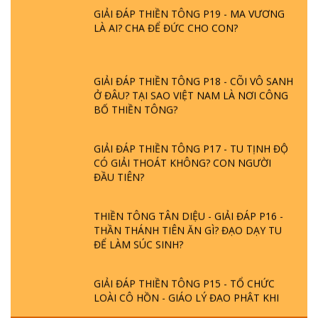
GIẢI ĐÁP THIỀN TÔNG P19 - MA VƯƠNG
LÀ AI? CHA ĐỂ ĐỨC CHO CON?
GIẢI ĐÁP THIỀN TÔNG P18 - CÕI VÔ SANH
Ở ĐÂU? TẠI SAO VIỆT NAM LÀ NƠI CÔNG
BỐ THIỀN TÔNG?
GIẢI ĐÁP THIỀN TÔNG P17 - TU TỊNH ĐỘ
CÓ GIẢI THOÁT KHÔNG? CON NGƯỜI
ĐẦU TIÊN?
THIỀN TÔNG TÂN DIỆU - GIẢI ĐÁP P16 -
THẦN THÁNH TIÊN ĂN GÌ? ĐẠO DẠY TU
ĐỂ LÀM SÚC SINH?
GIẢI ĐÁP THIỀN TÔNG P15 - TỔ CHỨC
LOÀI CÔ HỒN - GIÁO LÝ ĐẠO PHẬT KHI
NÀO XUẤT BẢN