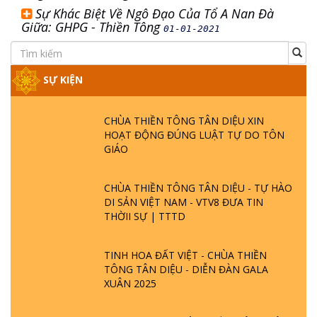
Sự Khác Biệt Về Ngô Đạo Của Tổ A Nan Đà
Giữa: GHPG - Thiền Tông
01-01-2021
SỰ KIỆN
CHÙA THIỀN TÔNG TÂN DIỆU XIN
HOẠT ĐỘNG ĐÚNG LUẬT TỰ DO TÔN
GIÁO
CHÙA THIỀN TÔNG TÂN DIỆU - TỰ HÀO
DI SẢN VIỆT NAM - VTV8 ĐƯA TIN
THỜII SỰ | TTTD
TINH HOA ĐẤT VIỆT - CHÙA THIỀN
TÔNG TÂN DIỆU - DIỄN ĐÀN GALA
XUÂN 2025