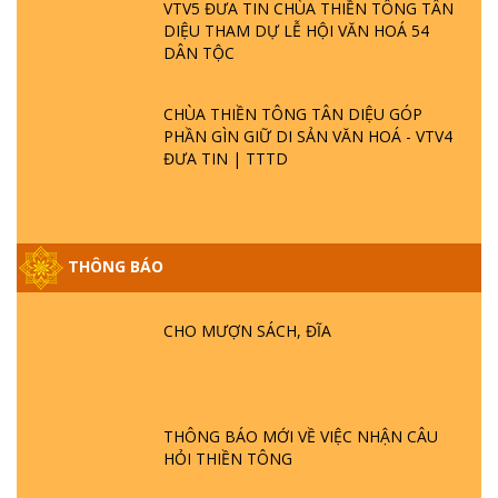
VTV5 ĐƯA TIN CHÙA THIỀN TÔNG TÂN
DIỆU THAM DỰ LỄ HỘI VĂN HOÁ 54
DÂN TỘC
CHÙA THIỀN TÔNG TÂN DIỆU GÓP
PHẦN GÌN GIỮ DI SẢN VĂN HOÁ - VTV4
ĐƯA TIN | TTTD
THÔNG BÁO
GIẢI ĐÁP ĐẶC BIỆT P25 - SUỐT 49 NĂM
PHẬT KHÔNG NÓI? HỘI LONG HOA LÀ
HỘI GÌ? TỬ VÌ ĐẠO
CHO MƯỢN SÁCH, ĐĨA
GIẢI ĐÁP ĐẶC BIỆT P24 - TÁNH PHẬT
ĐƯỢC HÌNH THÀNH NHƯ THẾ NÀO?
PHẬT GIỚI CÓ THỜI GIAN KHÔNG? |
THÔNG BÁO MỚI VỀ VIỆC NHẬN CÂU
TTTD
HỎI THIỀN TÔNG
GIẢI ĐÁP ĐẶC BIỆT P23 - THIÊN ĐÀNG Ở