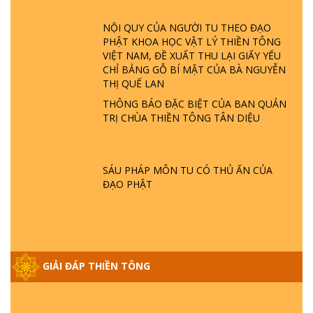
ĐÂU? ĐỊA NGỤC Ở ĐÂU? ĐỨC CHÚA TRỜI
LÀ AI? QUỶ SA TĂNG? | TTTD
NỘI QUY CỦA NGƯỜI TU THEO ĐẠO
PHẬT KHOA HỌC VẬT LÝ THIỀN TÔNG
GIẢI ĐÁP THIỀN TÔNG ĐẶC BIỆT P22 - TẠI
VIỆT NAM, ĐỀ XUẤT THU LẠI GIẤY YẾU
SAO TRÁI ĐẤT NHIỀU THIÊN TAI - LŨ LỤT
CHỈ BẢNG GỖ BÍ MẬT CỦA BÀ NGUYỄN
- HỎA HOẠN | TTTD
THỊ QUẾ LAN
THÔNG BÁO ĐẶC BIỆT CỦA BAN QUẢN
TRỊ CHÙA THIỀN TÔNG TÂN DIỆU
GIẢI ĐÁP THIỀN TÔNG ĐẶC BIỆT P21 - TẠI
SAO ĐỨC PHẬT BƯỚC ĐI 7 BƯỚC TRÊN
HOA SEN ? | TTTD
SÁU PHÁP MÔN TU CÓ THỦ ẤN CỦA
ĐẠO PHẬT
GIẢI ĐÁP VỀ LỄ TIỄN THIỀN TÔNG SƯ
NGỌC LÂM VỀ PHẬT GIỚI
GIẢI ĐÁP THIỀN TÔNG ĐẶC BIỆT PHẦN 20
GIẢI ĐÁP THIỀN TÔNG
- BÁC NGUYỄN NHÂN LÀ AI? PHIỀN NÃO
DO ĐÂU MÀ CÓ?