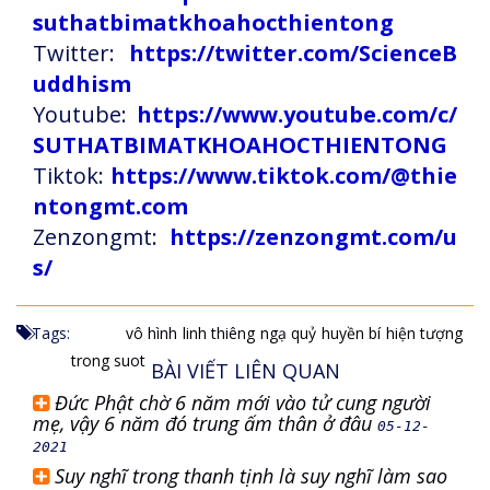
suthatbimatkhoahocthientong
Twitter:
https://twitter.com/ScienceB
uddhism
Youtube:
https://www.youtube.com/c/
SUTHATBIMATKHOAHOCTHIENTONG
Tiktok:
https://www.tiktok.com/@thie
ntongmt.com
Zenzongmt:
https://zenzongmt.com/u
s/
Tags:
vô hình
linh thiêng
ngạ quỷ
huyền bí
hiện tượng
trong suot
BÀI VIẾT LIÊN QUAN
Đức Phật chờ 6 năm mới vào tử cung người
mẹ, vậy 6 năm đó trung ấm thân ở đâu
05-12-
2021
Suy nghĩ trong thanh tịnh là suy nghĩ làm sao