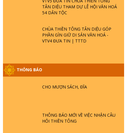
VTV5 ĐƯA TIN CHÙA THIỀN TÔNG
TÂN DIỆU THAM DỰ LỄ HỘI VĂN HOÁ
54 DÂN TỘC
CHÙA THIỀN TÔNG TÂN DIỆU GÓP
PHẦN GÌN GIỮ DI SẢN VĂN HOÁ -
VTV4 ĐƯA TIN | TTTD
THÔNG BÁO
GIẢI ĐÁP ĐẶC BIỆT P25 - SUỐT 49 NĂM
PHẬT KHÔNG NÓI? HỘI LONG HOA LÀ
HỘI GÌ? TỬ VÌ ĐẠO
CHO MƯỢN SÁCH, ĐĨA
GIẢI ĐÁP ĐẶC BIỆT P24 - TÁNH PHẬT
ĐƯỢC HÌNH THÀNH NHƯ THẾ NÀO?
PHẬT GIỚI CÓ THỜI GIAN KHÔNG? |
THÔNG BÁO MỚI VỀ VIỆC NHẬN CÂU
TTTD
HỎI THIỀN TÔNG
GIẢI ĐÁP ĐẶC BIỆT P23 - THIÊN ĐÀNG Ở