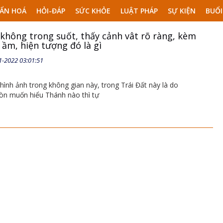
ẨN HOÁ
HỎI-ĐÁP
SỨC KHỎE
LUẬT PHÁP
SỰ KIỆN
BUỔI
không trong suốt, thấy cảnh vât rõ ràng, kèm
ầm, hiện tượng đó là gì
1-2022 03:01:51
hình ảnh trong không gian này, trong Trái Đất này là do
òn muốn hiểu Thánh nào thì tự