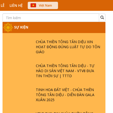
 LỄ
LIÊN HỆ
Việt Nam
中文
English
Japanese
SỰ KIỆN
CHÙA THIỀN TÔNG TÂN DIỆU XIN
HOẠT ĐỘNG ĐÚNG LUẬT TỰ DO TÔN
GIÁO
CHÙA THIỀN TÔNG TÂN DIỆU - TỰ
HÀO DI SẢN VIỆT NAM - VTV8 ĐƯA
TIN THỜII SỰ | TTTD
TINH HOA ĐẤT VIỆT - CHÙA THIỀN
TÔNG TÂN DIỆU - DIỄN ĐÀN GALA
XUÂN 2025