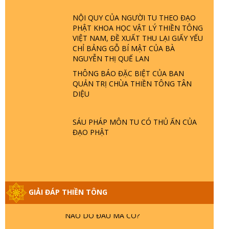
ĐÂU? ĐỊA NGỤC Ở ĐÂU? ĐỨC CHÚA
TRỜI LÀ AI? QUỶ SA TĂNG? | TTTD
NỘI QUY CỦA NGƯỜI TU THEO ĐẠO
PHẬT KHOA HỌC VẬT LÝ THIỀN TÔNG
VIỆT NAM, ĐỀ XUẤT THU LẠI GIẤY YẾU
GIẢI ĐÁP THIỀN TÔNG ĐẶC BIỆT P22 -
CHỈ BẢNG GỖ BÍ MẬT CỦA BÀ
TẠI SAO TRÁI ĐẤT NHIỀU THIÊN TAI - LŨ
NGUYỄN THỊ QUẾ LAN
LỤT - HỎA HOẠN | TTTD
THÔNG BÁO ĐẶC BIỆT CỦA BAN
QUẢN TRỊ CHÙA THIỀN TÔNG TÂN
GIẢI ĐÁP THIỀN TÔNG ĐẶC BIỆT P21 -
DIỆU
TẠI SAO ĐỨC PHẬT BƯỚC ĐI 7 BƯỚC
TRÊN HOA SEN ? | TTTD
SÁU PHÁP MÔN TU CÓ THỦ ẤN CỦA
ĐẠO PHẬT
GIẢI ĐÁP VỀ LỄ TIỄN THIỀN TÔNG SƯ
NGỌC LÂM VỀ PHẬT GIỚI
GIẢI ĐÁP THIỀN TÔNG ĐẶC BIỆT PHẦN
GIẢI ĐÁP THIỀN TÔNG
20 - BÁC NGUYỄN NHÂN LÀ AI? PHIỀN
NÃO DO ĐÂU MÀ CÓ?