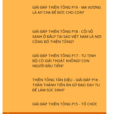
GIẢI ĐÁP THIỀN TÔNG P19 - MA VƯƠNG
LÀ AI? CHA ĐỂ ĐỨC CHO CON?
GIẢI ĐÁP THIỀN TÔNG P18 - CÕI VÔ
SANH Ở ĐÂU? TẠI SAO VIỆT NAM LÀ NƠI
CÔNG BỐ THIỀN TÔNG?
GIẢI ĐÁP THIỀN TÔNG P17 - TU TỊNH
ĐỘ CÓ GIẢI THOÁT KHÔNG? CON
NGƯỜI ĐẦU TIÊN?
THIỀN TÔNG TÂN DIỆU - GIẢI ĐÁP P16 -
THẦN THÁNH TIÊN ĂN GÌ? ĐẠO DẠY TU
ĐỂ LÀM SÚC SINH?
GIẢI ĐÁP THIỀN TÔNG P15 - TỔ CHỨC
LOÀI CÔ HỒN - GIÁO LÝ ĐẠO PHẬT KHI
NÀO XUẤT BẢN