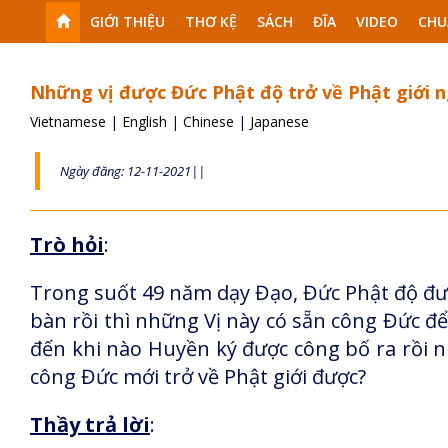
GIỚI THIỆU
THƠ KỆ
SÁCH
ĐĨA
VIDEO
CHU
Những vị được Đức Phật độ trở về Phật giới ng
Vietnamese
|
English
|
Chinese
|
Japanese
Ngày đăng: 12-11-2021||
Trò hỏi
:
Trong suốt 49 năm dạy Đạo, Đức Phật độ được
bàn rồi thì những Vị này có sẵn công Đức để 
đến khi nào Huyền ký được công bố ra rồi n
công Đức mới trở về Phật giới được?
Thầy trả lời
: