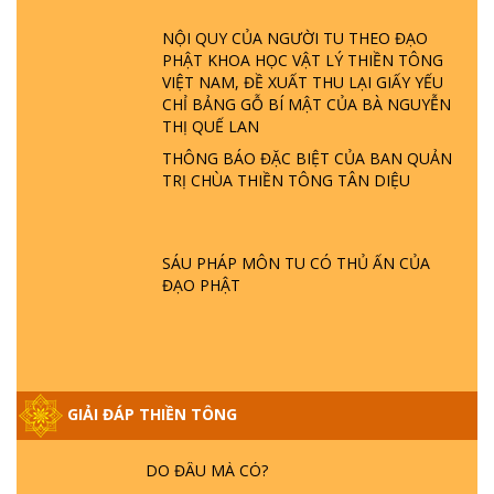
ĐÂU? ĐỊA NGỤC Ở ĐÂU? ĐỨC CHÚA TRỜI
NỘI QUY CỦA NGƯỜI TU THEO ĐẠO
LÀ AI? QUỶ SA TĂNG? | TTTD
PHẬT KHOA HỌC VẬT LÝ THIỀN TÔNG
VIỆT NAM, ĐỀ XUẤT THU LẠI GIẤY YẾU
GIẢI ĐÁP THIỀN TÔNG ĐẶC BIỆT P22 - TẠI
CHỈ BẢNG GỖ BÍ MẬT CỦA BÀ NGUYỄN
SAO TRÁI ĐẤT NHIỀU THIÊN TAI - LŨ LỤT
THỊ QUẾ LAN
- HỎA HOẠN | TTTD
THÔNG BÁO ĐẶC BIỆT CỦA BAN QUẢN
TRỊ CHÙA THIỀN TÔNG TÂN DIỆU
GIẢI ĐÁP THIỀN TÔNG ĐẶC BIỆT P21 - TẠI
SAO ĐỨC PHẬT BƯỚC ĐI 7 BƯỚC TRÊN
HOA SEN ? | TTTD
SÁU PHÁP MÔN TU CÓ THỦ ẤN CỦA
ĐẠO PHẬT
GIẢI ĐÁP VỀ LỄ TIỄN THIỀN TÔNG SƯ
NGỌC LÂM VỀ PHẬT GIỚI
GIẢI ĐÁP THIỀN TÔNG
GIẢI ĐÁP THIỀN TÔNG ĐẶC BIỆT PHẦN 20
- BÁC NGUYỄN NHÂN LÀ AI? PHIỀN NÃO
DO ĐÂU MÀ CÓ?