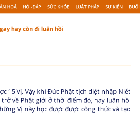
ẨN HOÁ
HỎI-ĐÁP
SỨC KHỎE
LUẬT PHÁP
SỰ KIỆN
BUỔI
ay hay còn đi luân hồi
 15 Vị. Vậy khi Đức Phật tịch diệt nhập Niết
trở về Phật giới ở thời điểm đó, hay luân hồi
hững Vị này học được được công thức và tạo