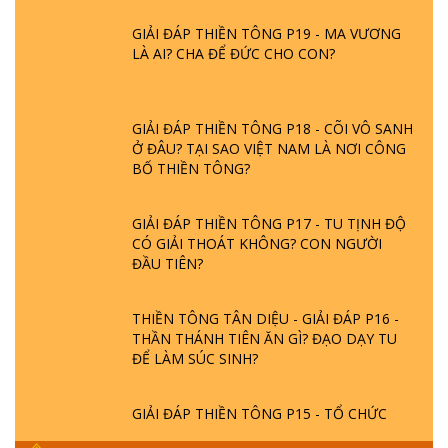
GIẢI ĐÁP THIỀN TÔNG P19 - MA VƯƠNG
LÀ AI? CHA ĐỂ ĐỨC CHO CON?
GIẢI ĐÁP THIỀN TÔNG P18 - CÕI VÔ SANH
Ở ĐÂU? TẠI SAO VIỆT NAM LÀ NƠI CÔNG
BỐ THIỀN TÔNG?
GIẢI ĐÁP THIỀN TÔNG P17 - TU TỊNH ĐỘ
CÓ GIẢI THOÁT KHÔNG? CON NGƯỜI
ĐẦU TIÊN?
THIỀN TÔNG TÂN DIỆU - GIẢI ĐÁP P16 -
THẦN THÁNH TIÊN ĂN GÌ? ĐẠO DẠY TU
ĐỂ LÀM SÚC SINH?
GIẢI ĐÁP THIỀN TÔNG P15 - TỔ CHỨC
LOÀI CÔ HỒN - GIÁO LÝ ĐẠO PHẬT KHI
NÀO XUẤT BẢN