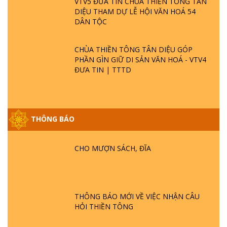
VTV5 ĐƯA TIN CHÙA THIỀN TÔNG TÂN
DIỆU THAM DỰ LỄ HỘI VĂN HOÁ 54
DÂN TỘC
CHÙA THIỀN TÔNG TÂN DIỆU GÓP
PHẦN GÌN GIỮ DI SẢN VĂN HOÁ - VTV4
ĐƯA TIN | TTTD
THÔNG BÁO
GIẢI ĐÁP ĐẶC BIỆT P25 - SUỐT 49 NĂM
PHẬT KHÔNG NÓI? HỘI LONG HOA LÀ
CHO MƯỢN SÁCH, ĐĨA
HỘI GÌ? TỬ VÌ ĐẠO
GIẢI ĐÁP ĐẶC BIỆT P24 - TÁNH PHẬT
ĐƯỢC HÌNH THÀNH NHƯ THẾ NÀO?
THÔNG BÁO MỚI VỀ VIỆC NHẬN CÂU
PHẬT GIỚI CÓ THỜI GIAN KHÔNG? |
HỎI THIỀN TÔNG
TTTD
GIẢI ĐÁP ĐẶC BIỆT P23 - THIÊN ĐÀNG Ở