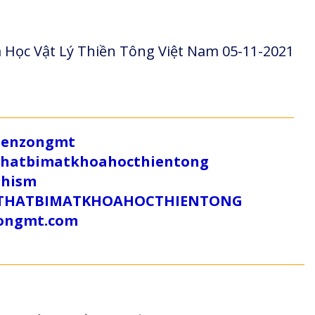
 Học Vật Lý Thiền Tông Việt Nam 05-11-2021
/zenzongmt
uthatbimatkhoahocthientong
dhism
/SUTHATBIMATKHOAHOCTHIENTONG
tongmt.com