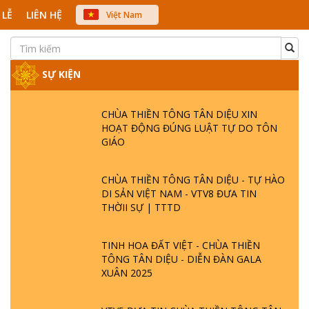
 LỄ
LIÊN HỆ
Việt Nam
中文
English
Japanese
SỰ KIỆN
CHÙA THIỀN TÔNG TÂN DIỆU XIN
HOẠT ĐỘNG ĐÚNG LUẬT TỰ DO TÔN
GIÁO
CHÙA THIỀN TÔNG TÂN DIỆU - TỰ HÀO
DI SẢN VIỆT NAM - VTV8 ĐƯA TIN
THỜII SỰ | TTTD
TINH HOA ĐẤT VIỆT - CHÙA THIỀN
TÔNG TÂN DIỆU - DIỄN ĐÀN GALA
XUÂN 2025