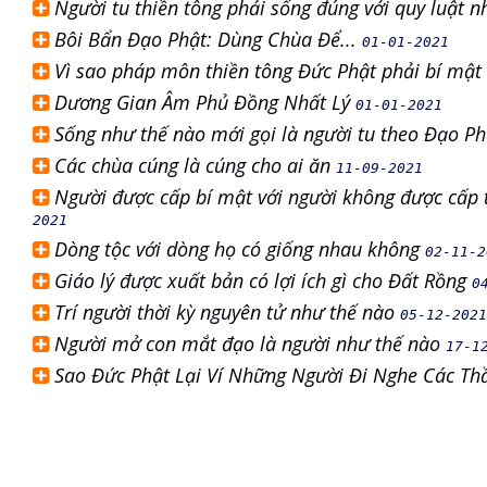
Người tu thiền tông phải sống đúng với quy luật 
Bôi Bẩn Đạo Phật: Dùng Chùa Để...
01-01-2021
Vì sao pháp môn thiền tông Đức Phật phải bí mật 
Dương Gian Âm Phủ Đồng Nhất Lý
01-01-2021
Sống như thế nào mới gọi là người tu theo Đạo P
Các chùa cúng là cúng cho ai ăn
11-09-2021
Người được cấp bí mật với người không được cấp 
2021
Dòng tộc với dòng họ có giống nhau không
02-11-2
Giáo lý được xuất bản có lợi ích gì cho Đất Rồng
0
Trí người thời kỳ nguyên tử như thế nào
05-12-2021
Người mở con mắt đạo là người như thế nào
17-1
Sao Đức Phật Lại Ví Những Người Đi Nghe Các T