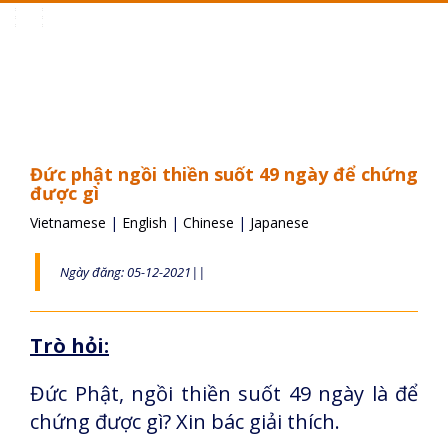
Toggle
navigation
Đức phật ngồi thiền suốt 49 ngày để chứng
được gì
Vietnamese
|
English
|
Chinese
|
Japanese
Ngày đăng: 05-12-2021||
Trò hỏi:
Đức Phật, ngồi thiền suốt 49 ngày là để
chứng được gì? Xin bác giải thích.