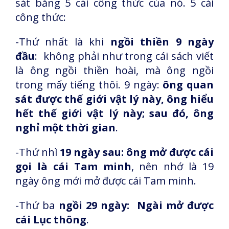
sát bằng 5 cái công thức của nó. 5 cái
công thức:
-Thứ nhất là khi
ngồi thiền 9 ngày
đầu
: không phải như trong cái sách viết
là ông ngồi thiền hoài, mà ông ngồi
trong mấy tiếng thôi. 9 ngày:
ông quan
sát được thế giới vật lý này, ông hiểu
hết thế giới vật lý này; sau đó, ông
nghỉ một thời gian
.
-Thứ nhì
19 ngày sau: ông mở được cái
gọi là cái Tam minh
, nên nhớ là 19
ngày ông mới mở được cái Tam minh.
-Thứ ba
ngồi 29 ngày: Ngài mở được
cái Lục thông
.