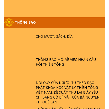
THÔNG BÁO
CHO MƯỢN SÁCH, ĐĨA
GIẢI ĐÁP ĐẶC BIỆT P25 - SUỐT 49 NĂM
PHẬT KHÔNG NÓI? HỘI LONG HOA LÀ
HỘI GÌ? TỬ VÌ ĐẠO
THÔNG BÁO MỚI VỀ VIỆC NHẬN CÂU
HỎI THIỀN TÔNG
GIẢI ĐÁP ĐẶC BIỆT P24 - TÁNH PHẬT
ĐƯỢC HÌNH THÀNH NHƯ THẾ NÀO?
PHẬT GIỚI CÓ THỜI GIAN KHÔNG? |
TTTD
NỘI QUY CỦA NGƯỜI TU THEO ĐẠO
PHẬT KHOA HỌC VẬT LÝ THIỀN TÔNG
GIẢI ĐÁP ĐẶC BIỆT P23 - THIÊN ĐÀNG Ở
VIỆT NAM, ĐỀ XUẤT THU LẠI GIẤY YẾU
ĐÂU? ĐỊA NGỤC Ở ĐÂU? ĐỨC CHÚA TRỜI
CHỈ BẢNG GỖ BÍ MẬT CỦA BÀ NGUYỄN
LÀ AI? QUỶ SA TĂNG? | TTTD
THỊ QUẾ LAN