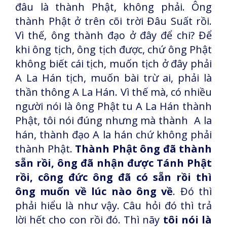
đâu là thành Phật, không phải. Ông
thành Phật ở trên cõi trời Đâu Suất rồi.
Vì thế, ông thành đạo ở đây để chi? Để
khi ông tịch, ông tịch được, chứ ông Phật
không biết cái tịch, muốn tịch ở đây phải
A La Hán tịch, muốn bài trừ ai, phải là
thần thông A La Hán. Vì thế mà, có nhiều
người nói là ông Phật tu A La Hán thành
Phật, tôi nói đúng nhưng mà thành A la
hán, thành đạo A la hán chứ không phải
thành Phật.
Thành Phật ông đã thành
sẵn rồi, ông đã nhận được Tánh Phật
rồi, công đức ông đã có sẵn rồi thì
ông muốn về lúc nào ông về
. Đó thì
phải hiểu là như vậy. Câu hỏi đó thì trả
lời hết cho con rồi đó. Thì nãy
tôi nói là