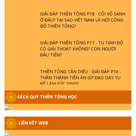
GIẢI ĐÁP THIỀN TÔNG P18 - CÕI VÔ SANH
Ở ĐÂU? TẠI SAO VIỆT NAM LÀ NƠI CÔNG
BỐ THIỀN TÔNG?
GIẢI ĐÁP THIỀN TÔNG P17 - TU TỊNH ĐỘ
CÓ GIẢI THOÁT KHÔNG? CON NGƯỜI
ĐẦU TIÊN?
THIỀN TÔNG TÂN DIỆU - GIẢI ĐÁP P16 -
THẦN THÁNH TIÊN ĂN GÌ? ĐẠO DẠY TU
ĐỂ LÀM SÚC SINH?
SÁCH QUÝ THIỀN TÔNG HỌC
GIẢI ĐÁP THIỀN TÔNG P15 - TỔ CHỨC
LOÀI CÔ HỒN - GIÁO LÝ ĐẠO PHẬT KHI
NÀO XUẤT BẢN
LIÊN KẾT WEB
GIẢI ĐÁP THIỀN TÔNG ĐẶC BIỆT - P14 -
NGUỒN GỐC ÂM LỊCH DƯƠNG LỊCH -