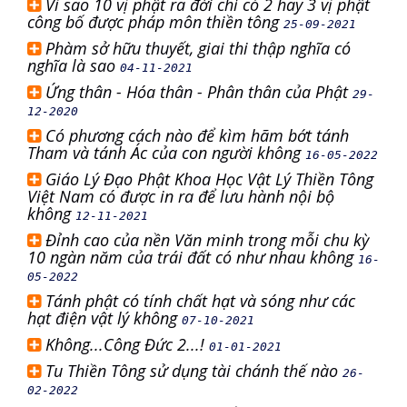
Vì sao 10 vị phật ra đời chỉ có 2 hay 3 vị phật
công bố được pháp môn thiền tông
25-09-2021
Phàm sở hữu thuyết, giai thi thập nghĩa có
nghĩa là sao
04-11-2021
Ứng thân - Hóa thân - Phân thân của Phật
29-
12-2020
Có phương cách nào để kìm hãm bớt tánh
Tham và tánh Ác của con người không
16-05-2022
Giáo Lý Đạo Phật Khoa Học Vật Lý Thiền Tông
Việt Nam có được in ra để lưu hành nội bộ
không
12-11-2021
Đỉnh cao của nền Văn minh trong mỗi chu kỳ
10 ngàn năm của trái đất có như nhau không
16-
05-2022
Tánh phật có tính chất hạt và sóng như các
hạt điện vật lý không
07-10-2021
Không...Công Đức 2...!
01-01-2021
Tu Thiền Tông sử dụng tài chánh thế nào
26-
02-2022