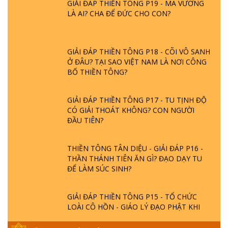
LÀ AI? CHA ĐỂ ĐỨC CHO CON?
GIẢI ĐÁP THIỀN TÔNG P18 - CÕI VÔ SANH
Ở ĐÂU? TẠI SAO VIỆT NAM LÀ NƠI CÔNG
BỐ THIỀN TÔNG?
GIẢI ĐÁP THIỀN TÔNG P17 - TU TỊNH ĐỘ
CÓ GIẢI THOÁT KHÔNG? CON NGƯỜI
ĐẦU TIÊN?
THIỀN TÔNG TÂN DIỆU - GIẢI ĐÁP P16 -
THẦN THÁNH TIÊN ĂN GÌ? ĐẠO DẠY TU
ĐỂ LÀM SÚC SINH?
GIẢI ĐÁP THIỀN TÔNG P15 - TỔ CHỨC
LOÀI CÔ HỒN - GIÁO LÝ ĐẠO PHẬT KHI
NÀO XUẤT BẢN