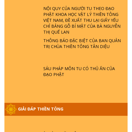
LÀ AI? QUỶ SA TĂNG? | TTTD
NỘI QUY CỦA NGƯỜI TU THEO ĐẠO
PHẬT KHOA HỌC VẬT LÝ THIỀN TÔNG
GIẢI ĐÁP THIỀN TÔNG ĐẶC BIỆT P22 - TẠI
VIỆT NAM, ĐỀ XUẤT THU LẠI GIẤY YẾU
SAO TRÁI ĐẤT NHIỀU THIÊN TAI - LŨ LỤT
CHỈ BẢNG GỖ BÍ MẬT CỦA BÀ NGUYỄN
- HỎA HOẠN | TTTD
THỊ QUẾ LAN
THÔNG BÁO ĐẶC BIỆT CỦA BAN QUẢN
TRỊ CHÙA THIỀN TÔNG TÂN DIỆU
GIẢI ĐÁP THIỀN TÔNG ĐẶC BIỆT P21 - TẠI
SAO ĐỨC PHẬT BƯỚC ĐI 7 BƯỚC TRÊN
HOA SEN ? | TTTD
SÁU PHÁP MÔN TU CÓ THỦ ẤN CỦA
ĐẠO PHẬT
GIẢI ĐÁP VỀ LỄ TIỄN THIỀN TÔNG SƯ
NGỌC LÂM VỀ PHẬT GIỚI
GIẢI ĐÁP THIỀN TÔNG ĐẶC BIỆT PHẦN 20
- BÁC NGUYỄN NHÂN LÀ AI? PHIỀN NÃO
GIẢI ĐÁP THIỀN TÔNG
DO ĐÂU MÀ CÓ?
GIẢI ĐÁP THIỀN TÔNG P19 - MA VƯƠNG