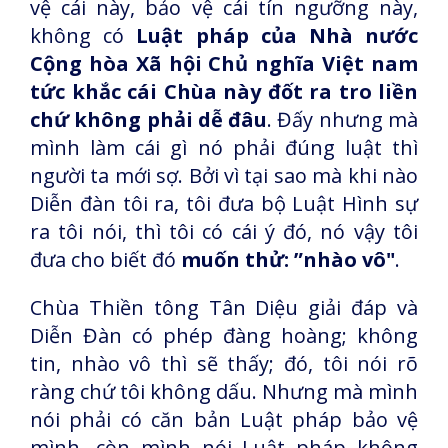
vệ cái này, bảo vệ cái tín ngưỡng này,
không có
Luật pháp của Nhà nước
Cộng hòa Xã hội Chủ nghĩa Việt nam
tức khắc cái Chùa này đốt ra tro liền
chứ không phải dễ đâu
. Đấy nhưng mà
mình làm cái gì nó phải đúng luật thì
người ta mới sợ. Bởi vì tại sao mà khi nào
Diễn đàn tôi ra, tôi đưa bộ Luật Hình sự
ra tôi nói, thì tôi có cái ý đó, nó vậy tôi
đưa cho biết đó
muốn thử: ”nhào vô"
.
Chùa Thiền tông Tân Diệu giải đáp và
Diễn Đàn có phép đàng hoàng; không
tin, nhào vô thì sẽ thấy; đó, tôi nói rõ
ràng chứ tôi không dấu. Nhưng mà mình
nói phải có căn bản Luật pháp bảo vệ
mình, còn mình nói Luật pháp không