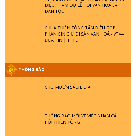
DIỆU THAM DỰ LỄ HỘI VĂN HOÁ 54
DÂN TỘC
CHÙA THIỀN TÔNG TÂN DIỆU GÓP
PHẦN GÌN GIỮ DI SẢN VĂN HOÁ - VTV4
ĐƯA TIN | TTTD
GIẢI ĐÁP ĐẶC BIỆT P25 - SUỐT 49 NĂM
THÔNG BÁO
PHẬT KHÔNG NÓI? HỘI LONG HOA LÀ
HỘI GÌ? TỬ VÌ ĐẠO
CHO MƯỢN SÁCH, ĐĨA
GIẢI ĐÁP ĐẶC BIỆT P24 - TÁNH PHẬT
ĐƯỢC HÌNH THÀNH NHƯ THẾ NÀO?
PHẬT GIỚI CÓ THỜI GIAN KHÔNG? |
THÔNG BÁO MỚI VỀ VIỆC NHẬN CÂU
TTTD
HỎI THIỀN TÔNG
GIẢI ĐÁP ĐẶC BIỆT P23 - THIÊN ĐÀNG Ở
ĐÂU? ĐỊA NGỤC Ở ĐÂU? ĐỨC CHÚA TRỜI