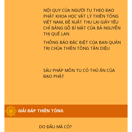
ĐÂU? ĐỊA NGỤC Ở ĐÂU? ĐỨC CHÚA TRỜI
NỘI QUY CỦA NGƯỜI TU THEO ĐẠO
LÀ AI? QUỶ SA TĂNG? | TTTD
PHẬT KHOA HỌC VẬT LÝ THIỀN TÔNG
VIỆT NAM, ĐỀ XUẤT THU LẠI GIẤY YẾU
GIẢI ĐÁP THIỀN TÔNG ĐẶC BIỆT P22 - TẠI
CHỈ BẢNG GỖ BÍ MẬT CỦA BÀ NGUYỄN
SAO TRÁI ĐẤT NHIỀU THIÊN TAI - LŨ LỤT
THỊ QUẾ LAN
- HỎA HOẠN | TTTD
THÔNG BÁO ĐẶC BIỆT CỦA BAN QUẢN
TRỊ CHÙA THIỀN TÔNG TÂN DIỆU
GIẢI ĐÁP THIỀN TÔNG ĐẶC BIỆT P21 - TẠI
SAO ĐỨC PHẬT BƯỚC ĐI 7 BƯỚC TRÊN
HOA SEN ? | TTTD
SÁU PHÁP MÔN TU CÓ THỦ ẤN CỦA
ĐẠO PHẬT
GIẢI ĐÁP VỀ LỄ TIỄN THIỀN TÔNG SƯ
NGỌC LÂM VỀ PHẬT GIỚI
GIẢI ĐÁP THIỀN TÔNG
GIẢI ĐÁP THIỀN TÔNG ĐẶC BIỆT PHẦN 20
- BÁC NGUYỄN NHÂN LÀ AI? PHIỀN NÃO
DO ĐÂU MÀ CÓ?