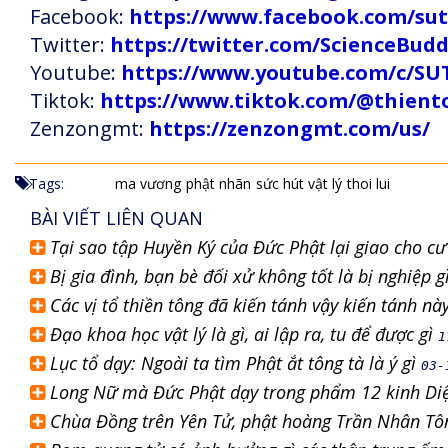
Facebook:
https://www.facebook.com/s
Twitter:
https://twitter.com/ScienceBud
Youtube:
https://www.youtube.com/c
Tiktok:
https://www.tiktok.com/@thien
Zenzongmt:
https://zenzongmt.com/us/
Tags:
ma vương
phật nhãn
sức hút vật lý
thoi lui
BÀI VIẾT LIÊN QUAN
Tại sao tập Huyền Ký của Đức Phật lại giao cho c
Bị gia đình, bạn bè đối xử không tốt là bị nghiệp g
Các vị tổ thiền tông đã kiến tánh vậy kiến tánh n
Đạo khoa học vật lý là gì, ai lập ra, tu để được gì
1
Lục tổ dạy: Ngoài ta tìm Phật ắt tông tà là ý gì
03-
Long Nữ mà Đức Phật dạy trong phẩm 12 kinh Diệ
Chùa Đồng trên Yên Tử, phật hoàng Trần Nhân Tô