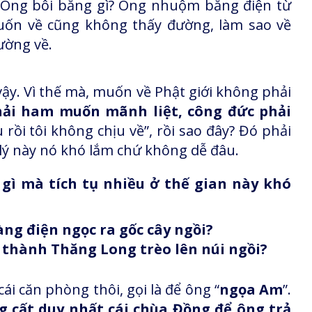
 Ông bôi bằng gì? Ông nhuộm bằng điện từ
muốn về cũng không thấy đường, làm sao về
ường về.
 vậy. Vì thế mà, muốn về Phật giới không phải
hải ham muốn mãnh liệt, công đức phải
 rồi tôi không chịu về”, rồi sao đây? Đó phải
t lý này nó khó lắm chứ không dễ đâu.
 gì mà tích tụ nhiều ở thế gian này khó
àng điện ngọc ra gốc cây ngồi?
 thành Thăng Long trèo lên núi ngồi?
 cái căn phòng thôi, gọi là để ông “
ngọa Am
”.
g cất duy nhất cái chùa Đồng để ông trả