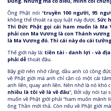
Đúng. Nhưng mà có điều, mình coi chừng
Ông Phật nói “
truyền 100 người, 95 ngư
không thể thoát ra quy luật này được.
Sức h
Thì Đức Phật gọi cái ham muốn là Ma 
phải con Ma Vương là con Thánh vương 
là Ma Vương đó. Thì cái này do cái tưởn
Thế giới này là:
tiền tài - danh lợi - và đ
phải dễ
thoát đâu.
Bây giờ nên nhớ rằng, dầu anh có công đứ
về Phật giới mà anh chỉ cần có một cái tâm 
anh liền, quay anh liền. Nên nhớ là nó khó 
nhiều là tôi về là về đâu
”, Bởi vậy nói tại
muốn về Phật giới phải “ham muốn mãnh liệ
ông Thần mới thả. Còn nếu về Phật giới m