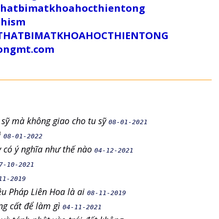
uthatbimatkhoahocthientong
dhism
/SUTHATBIMATKHOAHOCTHIENTONG
tongmt.com
ư sỹ mà không giao cho tu sỹ
08-01-2021
ì
08-01-2022
ày có ý nghĩa như thế nào
04-12-2021
7-10-2021
11-2019
u Pháp Liên Hoa là ai
08-11-2019
ng cất để làm gì
04-11-2021