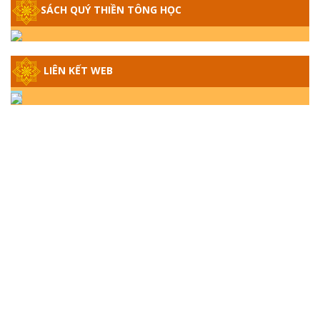
SÁCH QUÝ THIỀN TÔNG HỌC
GIẢI ĐÁP THIỀN TÔNG ĐẶC BIỆT - P14 -
NGUỒN GỐC ÂM LỊCH DƯƠNG LỊCH -
TẦNG BÌNH LƯU LỚN ĐẾN ĐÂU
LIÊN KẾT WEB
GIẢI ĐÁP THIỀN TÔNG ĐẶC BIỆT - P13 -
CON NGƯỜI TU THÀNH PHẬT ĐƯỢC
KHÔNG? XÁ LỢI PHẬT THẬT - GIẢ | TTTD
GIẢI ĐÁP THIỀN TÔNG ĐẶC BIỆT - P12 -
SỰ THẬT VỀ ĐẠI HỒNG THỦY? TRỜI ĐÁNH
THÁNH ĐÂM THẦN VẶN HỌNG?
GIẢI ĐÁP ĐẶC BIỆT 2024 - P11
GIẢI ĐÁP ĐẶC BIỆT 2024 – P10 – NGỒI