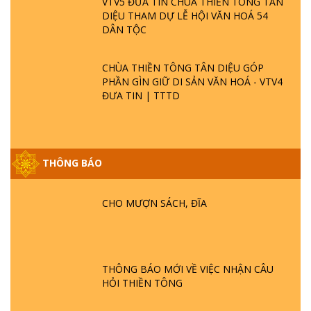
VTV5 ĐƯA TIN CHÙA THIỀN TÔNG TÂN
DIỆU THAM DỰ LỄ HỘI VĂN HOÁ 54
DÂN TỘC
CHÙA THIỀN TÔNG TÂN DIỆU GÓP
PHẦN GÌN GIỮ DI SẢN VĂN HOÁ - VTV4
ĐƯA TIN | TTTD
THÔNG BÁO
GIẢI ĐÁP ĐẶC BIỆT P25 - SUỐT 49 NĂM
PHẬT KHÔNG NÓI? HỘI LONG HOA LÀ
CHO MƯỢN SÁCH, ĐĨA
HỘI GÌ? TỬ VÌ ĐẠO
GIẢI ĐÁP ĐẶC BIỆT P24 - TÁNH PHẬT
ĐƯỢC HÌNH THÀNH NHƯ THẾ NÀO?
THÔNG BÁO MỚI VỀ VIỆC NHẬN CÂU
PHẬT GIỚI CÓ THỜI GIAN KHÔNG? |
HỎI THIỀN TÔNG
TTTD
GIẢI ĐÁP ĐẶC BIỆT P23 - THIÊN ĐÀNG Ở