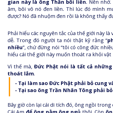
gian này là ông Thần bôi liền
. Nên nhớ.
âm, bôi vô nó đen liền. Thì lúc đó mình 
được? Nó đã nhuộm đen rồi là không thấy đ
Phải hiểu các nguyên tắc của thế giới này là
dễ. Trong đó người ta nói thật kỹ rằng “
p
nhiều
”, chứ đừng nói “tôi có công đức nhiều
hiểu cái thế giới này muốn thoát ra khỏi vậ
Vì thế mà,
Đức Phật nói là tất cả những
thoát lắm
.
- Tại làm sao Đức Phật phải bỏ cung v
- Tại sao ông Trần Nhân Tông phải bỏ
Bây giờ còn lại cái di tích đó, ông ngồi trong
Cái Am
để ông nằm ông ngủ
thôi, Còn
ôn