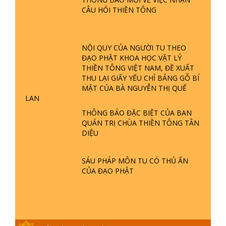
TTTD
CÂU HỎI THIỀN TÔNG
GIẢI ĐÁP ĐẶC BIỆT P23 - THIÊN
ĐÀNG Ở ĐÂU? ĐỊA NGỤC Ở ĐÂU?
ĐỨC CHÚA TRỜI LÀ AI? QUỶ SA
NỘI QUY CỦA NGƯỜI TU THEO
TĂNG? | TTTD
ĐẠO PHẬT KHOA HỌC VẬT LÝ
GIẢI ĐÁP THIỀN TÔNG ĐẶC BIỆT P22
THIỀN TÔNG VIỆT NAM, ĐỀ XUẤT
- TẠI SAO TRÁI ĐẤT NHIỀU THIÊN TAI
THU LẠI GIẤY YẾU CHỈ BẢNG GỖ BÍ
- LŨ LỤT - HỎA HOẠN | TTTD
MẬT CỦA BÀ NGUYỄN THỊ QUẾ
LAN
THÔNG BÁO ĐẶC BIỆT CỦA BAN
GIẢI ĐÁP THIỀN TÔNG ĐẶC BIỆT P21
QUẢN TRỊ CHÙA THIỀN TÔNG TÂN
- TẠI SAO ĐỨC PHẬT BƯỚC ĐI 7
DIỆU
BƯỚC TRÊN HOA SEN ? | TTTD
SÁU PHÁP MÔN TU CÓ THỦ ẤN
GIẢI ĐÁP VỀ LỄ TIỄN THIỀN TÔNG SƯ
CỦA ĐẠO PHẬT
NGỌC LÂM VỀ PHẬT GIỚI
GIẢI ĐÁP THIỀN TÔNG ĐẶC BIỆT
PHẦN 20 - BÁC NGUYỄN NHÂN LÀ AI?