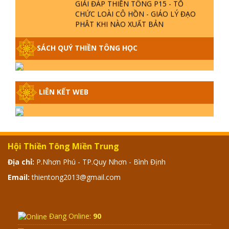
CHỨC LOÀI CÔ HỒN - GIÁO LÝ ĐẠO
PHẬT KHI NÀO XUẤT BẢN
GIẢI ĐÁP THIỀN TÔNG ĐẶC BIỆT -
SÁCH QUÝ THIỀN TÔNG HỌC
P14 - NGUỒN GỐC ÂM LỊCH DƯƠNG
LỊCH - TẦNG BÌNH LƯU LỚN ĐẾN
ĐÂU
LIÊN KẾT WEB
GIẢI ĐÁP THIỀN TÔNG ĐẶC BIỆT -
P13 - CON NGƯỜI TU THÀNH PHẬT
ĐƯỢC KHÔNG? XÁ LỢI PHẬT THẬT -
GIẢ | TTTD
GIẢI ĐÁP THIỀN TÔNG ĐẶC BIỆT -
Hội Thiền Tông Miền Trung
P12 - SỰ THẬT VỀ ĐẠI HỒNG THỦY?
Địa chỉ:
P.Nhơn Phú - TP.Quy Nhơn - Bình Định
TRỜI ĐÁNH THÁNH ĐÂM THẦN VẶN
HỌNG?
Email:
thientong2013@gmail.com
GIẢI ĐÁP ĐẶC BIỆT 2024 - P11
Đang Online:
90