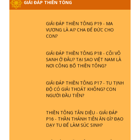
GIẢI ĐÁP THIỀN TÔNG
PHIỀN NÃO DO ĐÂU MÀ CÓ?
GIẢI ĐÁP THIỀN TÔNG P19 - MA
VƯƠNG LÀ AI? CHA ĐỂ ĐỨC CHO
CON?
GIẢI ĐÁP THIỀN TÔNG P18 - CÕI VÔ
SANH Ở ĐÂU? TẠI SAO VIỆT NAM LÀ
NƠI CÔNG BỐ THIỀN TÔNG?
GIẢI ĐÁP THIỀN TÔNG P17 - TU TỊNH
ĐỘ CÓ GIẢI THOÁT KHÔNG? CON
NGƯỜI ĐẦU TIÊN?
THIỀN TÔNG TÂN DIỆU - GIẢI ĐÁP
P16 - THẦN THÁNH TIÊN ĂN GÌ? ĐẠO
DẠY TU ĐỂ LÀM SÚC SINH?
GIẢI ĐÁP THIỀN TÔNG P15 - TỔ