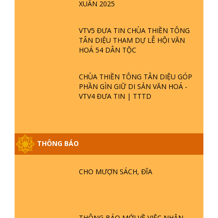
XUÂN 2025
VTV5 ĐƯA TIN CHÙA THIỀN TÔNG
TÂN DIỆU THAM DỰ LỄ HỘI VĂN
HOÁ 54 DÂN TỘC
CHÙA THIỀN TÔNG TÂN DIỆU GÓP
PHẦN GÌN GIỮ DI SẢN VĂN HOÁ -
VTV4 ĐƯA TIN | TTTD
THÔNG BÁO
GIẢI ĐÁP ĐẶC BIỆT P25 - SUỐT 49
NĂM PHẬT KHÔNG NÓI? HỘI LONG
HOA LÀ HỘI GÌ? TỬ VÌ ĐẠO
CHO MƯỢN SÁCH, ĐĨA
GIẢI ĐÁP ĐẶC BIỆT P24 - TÁNH PHẬT
ĐƯỢC HÌNH THÀNH NHƯ THẾ NÀO?
PHẬT GIỚI CÓ THỜI GIAN KHÔNG? |
THÔNG BÁO MỚI VỀ VIỆC NHẬN