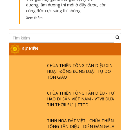
dương, âm dương thì mới ở đây được, còn
công đức cực sáng thì không
Xem thêm
SỰ KIỆN
CHÙA THIỀN TÔNG TÂN DIỆU XIN
HOẠT ĐỘNG ĐÚNG LUẬT TỰ DO
TÔN GIÁO
CHÙA THIỀN TÔNG TÂN DIỆU - TỰ
HÀO DI SẢN VIỆT NAM - VTV8 ĐƯA
TIN THỜII SỰ | TTTD
TINH HOA ĐẤT VIỆT - CHÙA THIỀN
TÔNG TÂN DIỆU - DIỄN ĐÀN GALA