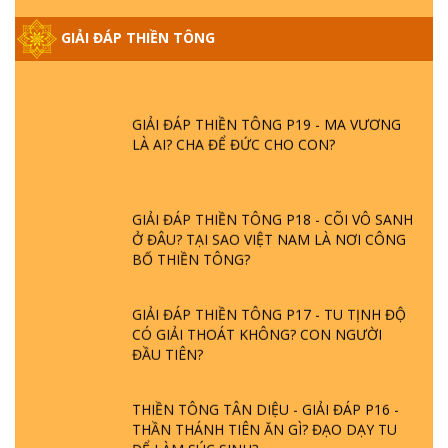
GIẢI ĐÁP THIỀN TÔNG ĐẶC BIỆT PHẦN 20
GIẢI ĐÁP THIỀN TÔNG
- BÁC NGUYỄN NHÂN LÀ AI? PHIỀN NÃO
DO ĐÂU MÀ CÓ?
GIẢI ĐÁP THIỀN TÔNG P19 - MA VƯƠNG
LÀ AI? CHA ĐỂ ĐỨC CHO CON?
GIẢI ĐÁP THIỀN TÔNG P18 - CÕI VÔ SANH
Ở ĐÂU? TẠI SAO VIỆT NAM LÀ NƠI CÔNG
BỐ THIỀN TÔNG?
GIẢI ĐÁP THIỀN TÔNG P17 - TU TỊNH ĐỘ
CÓ GIẢI THOÁT KHÔNG? CON NGƯỜI
ĐẦU TIÊN?
THIỀN TÔNG TÂN DIỆU - GIẢI ĐÁP P16 -
THẦN THÁNH TIÊN ĂN GÌ? ĐẠO DẠY TU
ĐỂ LÀM SÚC SINH?