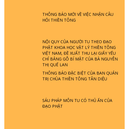
ĐƯỢC HÌNH THÀNH NHƯ THẾ NÀO?
PHẬT GIỚI CÓ THỜI GIAN KHÔNG? |
THÔNG BÁO MỚI VỀ VIỆC NHẬN CÂU
TTTD
HỎI THIỀN TÔNG
GIẢI ĐÁP ĐẶC BIỆT P23 - THIÊN ĐÀNG Ở
ĐÂU? ĐỊA NGỤC Ở ĐÂU? ĐỨC CHÚA TRỜI
LÀ AI? QUỶ SA TĂNG? | TTTD
NỘI QUY CỦA NGƯỜI TU THEO ĐẠO
PHẬT KHOA HỌC VẬT LÝ THIỀN TÔNG
GIẢI ĐÁP THIỀN TÔNG ĐẶC BIỆT P22 - TẠI
VIỆT NAM, ĐỀ XUẤT THU LẠI GIẤY YẾU
SAO TRÁI ĐẤT NHIỀU THIÊN TAI - LŨ LỤT
CHỈ BẢNG GỖ BÍ MẬT CỦA BÀ NGUYỄN
- HỎA HOẠN | TTTD
THỊ QUẾ LAN
THÔNG BÁO ĐẶC BIỆT CỦA BAN QUẢN
TRỊ CHÙA THIỀN TÔNG TÂN DIỆU
GIẢI ĐÁP THIỀN TÔNG ĐẶC BIỆT P21 - TẠI
SAO ĐỨC PHẬT BƯỚC ĐI 7 BƯỚC TRÊN
HOA SEN ? | TTTD
SÁU PHÁP MÔN TU CÓ THỦ ẤN CỦA
ĐẠO PHẬT
GIẢI ĐÁP VỀ LỄ TIỄN THIỀN TÔNG SƯ
NGỌC LÂM VỀ PHẬT GIỚI