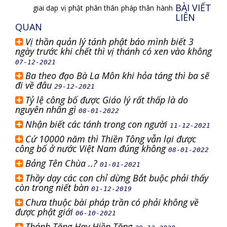
BÀI VIẾT
giai dap
vị phật
phân thân
pháp thân
hành
LIÊN
QUAN
Vị thần quản lý tánh phật báo mình biết 3
ngày trước khi chết thì vị thánh có xen vào không
07-12-2021
Ba theo đạo Bà La Môn khi hỏa táng thì ba sẽ
đi về đâu
29-12-2021
Tỷ lệ công bố được Giáo lý rất thấp là do
nguyên nhân gì
08-01-2022
Nhận biết các tánh trong con người
11-12-2021
Cứ 10000 năm thì Thiền Tông vẫn lại được
công bố ở nước Việt Nam đúng không
08-01-2022
Bảng Tên Chùa ..?
01-01-2021
Thầy dạy các con chỉ dừng Bắt buộc phải thấy
còn trong niết bàn
01-12-2019
Chưa thuộc bài pháp trần có phải không về
được phật giới
06-10-2021
Thánh Tăng Hay Hiền Tăng