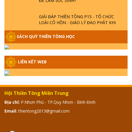
GIẢI ĐÁP THIỀN TÔNG P15 - TỔ CHỨC
LOÀI CÔ HỒN - GIÁO LÝ ĐẠO PHẬT KHI
NÀO XUẤT BẢN
SÁCH QUÝ THIỀN TÔNG HỌC
GIẢI ĐÁP THIỀN TÔNG ĐẶC BIỆT - P14 -
NGUỒN GỐC ÂM LỊCH DƯƠNG LỊCH -
TẦNG BÌNH LƯU LỚN ĐẾN ĐÂU
LIÊN KẾT WEB
GIẢI ĐÁP THIỀN TÔNG ĐẶC BIỆT - P13 -
CON NGƯỜI TU THÀNH PHẬT ĐƯỢC
KHÔNG? XÁ LỢI PHẬT THẬT - GIẢ | TTTD
Hội Thiền Tông Miền Trung
GIẢI ĐÁP THIỀN TÔNG ĐẶC BIỆT - P12 -
Địa chỉ:
P.Nhơn Phú - TP.Quy Nhơn - Bình Định
SỰ THẬT VỀ ĐẠI HỒNG THỦY? TRỜI ĐÁNH
THÁNH ĐÂM THẦN VẶN HỌNG?
Email:
thientong2013@gmail.com
GIẢI ĐÁP ĐẶC BIỆT 2024 - P11