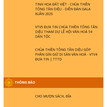
TINH HOA ĐẤT VIỆT - CHÙA THIỀN
TÔNG TÂN DIỆU - DIỄN ĐÀN GALA
XUÂN 2025
VTV5 ĐƯA TIN CHÙA THIỀN TÔNG TÂN
DIỆU THAM DỰ LỄ HỘI VĂN HOÁ 54
DÂN TỘC
CHÙA THIỀN TÔNG TÂN DIỆU GÓP
PHẦN GÌN GIỮ DI SẢN VĂN HOÁ - VTV4
ĐƯA TIN | TTTD
THÔNG BÁO
GIẢI ĐÁP ĐẶC BIỆT P25 - SUỐT 49 NĂM
PHẬT KHÔNG NÓI? HỘI LONG HOA LÀ
HỘI GÌ? TỬ VÌ ĐẠO
CHO MƯỢN SÁCH, ĐĨA
GIẢI ĐÁP ĐẶC BIỆT P24 - TÁNH PHẬT