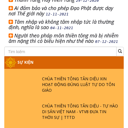
29-12-2020
Ai đảm bảo và cho phép Đạo Phật được dạy
nơi Thế giới này
12-11-2021
Tâm nhập và không tâm nhập tức là thường
định, nghĩa là sao
04-11-2021
Người theo pháp môn thiền tông mà bị nhiễm
âm nặng thì có biểu hiện như thế nào
07-12-2021
SỰ KIỆN
CHÙA THIỀN TÔNG TÂN DIỆU XIN
HOẠT ĐỘNG ĐÚNG LUẬT TỰ DO TÔN
GIÁO
CHÙA THIỀN TÔNG TÂN DIỆU - TỰ HÀO
DI SẢN VIỆT NAM - VTV8 ĐƯA TIN
THỜII SỰ | TTTD