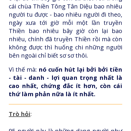
cái chùa Thiền Tông Tân Diệu bao nhiêu
người tu được - bao nhiêu người đi theo,
ngày xưa tới giờ mỗi một lần truyền
Thiền bao nhiêu bây giờ còn lại bao
nhiêu, chính đã truyền Thiền rồi mà còn
không được thì huống chi những người
bên ngoài chỉ biết sơ sơ thôi.
Vì thế mà:
nó cuốn hút lại bởi bởi tiền
- tài - danh - lợi quan trọng nhất là
cao nhất, chứng đắc ít hơn, còn cái
thứ làm phản nữa là ít nhất.
Trò hỏi
:
95 người này là những dạng người như