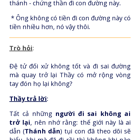
thánh - chứng thần đi con đường này.
* Ông không có tiền đi con đường này có
tiền nhiều hơn, nó vậy thôi.
Trò hỏi
:
Đệ tử đối xử không tốt và đi sai đường
mà quay trở lại Thầy có mở rộng vòng
tay đón họ lại không?
Thầy trả lời
:
Tất cả những
người đi sai không ai
trở lại
, nên nhớ rằng: thế giới này là ai
dẫn (
Thánh dẫn
) tụi con đã theo dõi sẽ
hiểu, khi mà đã đi rồi thì không khi nào