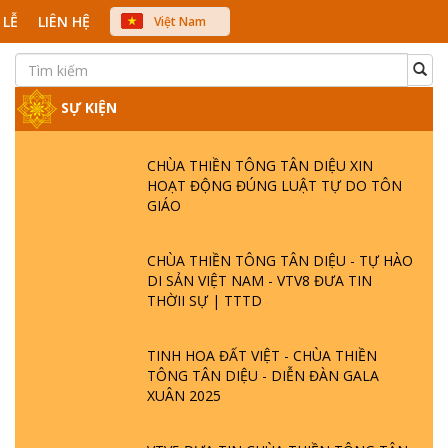
 LỄ
LIÊN HỆ
Việt Nam
中文
English
Japanese
SỰ KIỆN
CHÙA THIỀN TÔNG TÂN DIỆU XIN
HOẠT ĐỘNG ĐÚNG LUẬT TỰ DO TÔN
GIÁO
CHÙA THIỀN TÔNG TÂN DIỆU - TỰ HÀO
DI SẢN VIỆT NAM - VTV8 ĐƯA TIN
THỜII SỰ | TTTD
TINH HOA ĐẤT VIỆT - CHÙA THIỀN
TÔNG TÂN DIỆU - DIỄN ĐÀN GALA
XUÂN 2025