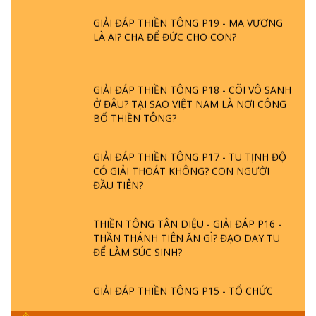
GIẢI ĐÁP THIỀN TÔNG P19 - MA VƯƠNG
LÀ AI? CHA ĐỂ ĐỨC CHO CON?
GIẢI ĐÁP THIỀN TÔNG P18 - CÕI VÔ SANH
Ở ĐÂU? TẠI SAO VIỆT NAM LÀ NƠI CÔNG
BỐ THIỀN TÔNG?
GIẢI ĐÁP THIỀN TÔNG P17 - TU TỊNH ĐỘ
CÓ GIẢI THOÁT KHÔNG? CON NGƯỜI
ĐẦU TIÊN?
THIỀN TÔNG TÂN DIỆU - GIẢI ĐÁP P16 -
THẦN THÁNH TIÊN ĂN GÌ? ĐẠO DẠY TU
ĐỂ LÀM SÚC SINH?
GIẢI ĐÁP THIỀN TÔNG P15 - TỔ CHỨC
LOÀI CÔ HỒN - GIÁO LÝ ĐẠO PHẬT KHI
NÀO XUẤT BẢN