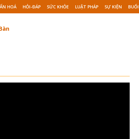
ẨN HOÁ
HỎI-ĐÁP
SỨC KHỎE
LUẬT PHÁP
SỰ KIỆN
BUỔI
 Bàn