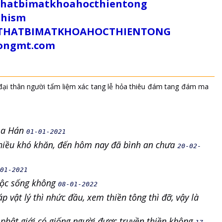
uthatbimatkhoahocthientong
dhism
/SUTHATBIMATKHOAHOCTHIENTONG
tongmt.com
đại
thân người
tẩm liệm xác
tang lễ
hỏa thiêu
đám tang
đám ma
 La Hán
01-01-2021
nhiều khó khăn, đến hôm nay đã bình an chưa
20-02-
01-2021
uộc sống không
08-01-2022
 vật lý thì nhức đầu, xem thiền tông thì đỡ, vậy là
ề phật giới có giống người được truyền thiền không