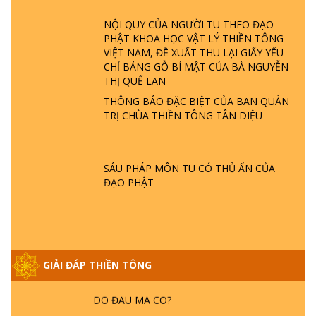
ĐÂU? ĐỊA NGỤC Ở ĐÂU? ĐỨC CHÚA TRỜI
LÀ AI? QUỶ SA TĂNG? | TTTD
NỘI QUY CỦA NGƯỜI TU THEO ĐẠO
PHẬT KHOA HỌC VẬT LÝ THIỀN TÔNG
VIỆT NAM, ĐỀ XUẤT THU LẠI GIẤY YẾU
GIẢI ĐÁP THIỀN TÔNG ĐẶC BIỆT P22 - TẠI
CHỈ BẢNG GỖ BÍ MẬT CỦA BÀ NGUYỄN
SAO TRÁI ĐẤT NHIỀU THIÊN TAI - LŨ LỤT
THỊ QUẾ LAN
- HỎA HOẠN | TTTD
THÔNG BÁO ĐẶC BIỆT CỦA BAN QUẢN
TRỊ CHÙA THIỀN TÔNG TÂN DIỆU
GIẢI ĐÁP THIỀN TÔNG ĐẶC BIỆT P21 - TẠI
SAO ĐỨC PHẬT BƯỚC ĐI 7 BƯỚC TRÊN
HOA SEN ? | TTTD
SÁU PHÁP MÔN TU CÓ THỦ ẤN CỦA
ĐẠO PHẬT
GIẢI ĐÁP VỀ LỄ TIỄN THIỀN TÔNG SƯ
NGỌC LÂM VỀ PHẬT GIỚI
GIẢI ĐÁP THIỀN TÔNG ĐẶC BIỆT PHẦN 20
GIẢI ĐÁP THIỀN TÔNG
- BÁC NGUYỄN NHÂN LÀ AI? PHIỀN NÃO
DO ĐÂU MÀ CÓ?