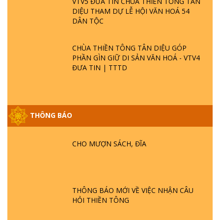
VTV5 ĐƯA TIN CHÙA THIỀN TÔNG TÂN
DIỆU THAM DỰ LỄ HỘI VĂN HOÁ 54
DÂN TỘC
CHÙA THIỀN TÔNG TÂN DIỆU GÓP
PHẦN GÌN GIỮ DI SẢN VĂN HOÁ - VTV4
ĐƯA TIN | TTTD
THÔNG BÁO
GIẢI ĐÁP ĐẶC BIỆT P25 - SUỐT 49 NĂM
PHẬT KHÔNG NÓI? HỘI LONG HOA LÀ
HỘI GÌ? TỬ VÌ ĐẠO
CHO MƯỢN SÁCH, ĐĨA
GIẢI ĐÁP ĐẶC BIỆT P24 - TÁNH PHẬT
ĐƯỢC HÌNH THÀNH NHƯ THẾ NÀO?
PHẬT GIỚI CÓ THỜI GIAN KHÔNG? |
THÔNG BÁO MỚI VỀ VIỆC NHẬN CÂU
TTTD
HỎI THIỀN TÔNG
GIẢI ĐÁP ĐẶC BIỆT P23 - THIÊN ĐÀNG Ở