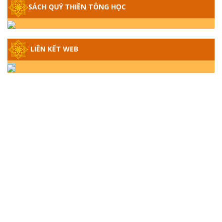
SÁCH QUÝ THIỀN TÔNG HỌC
GIẢI ĐÁP THIỀN TÔNG ĐẶC BIỆT - P14 -
NGUỒN GỐC ÂM LỊCH DƯƠNG LỊCH -
TẦNG BÌNH LƯU LỚN ĐẾN ĐÂU
LIÊN KẾT WEB
GIẢI ĐÁP THIỀN TÔNG ĐẶC BIỆT - P13 -
CON NGƯỜI TU THÀNH PHẬT ĐƯỢC
KHÔNG? XÁ LỢI PHẬT THẬT - GIẢ | TTTD
GIẢI ĐÁP THIỀN TÔNG ĐẶC BIỆT - P12 -
SỰ THẬT VỀ ĐẠI HỒNG THỦY? TRỜI ĐÁNH
THÁNH ĐÂM THẦN VẶN HỌNG?
GIẢI ĐÁP ĐẶC BIỆT 2024 - P11
GIẢI ĐÁP ĐẶC BIỆT 2024 – P10 – NGỒI
THIỀN BỊ CÔ HỒN NHẬP? TRƯỚC KHI TẮT