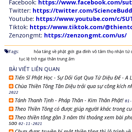
Facebook:
https://www.facebook.com/s
Twitter:
https://twitter.com/ScienceBud
Youtube:
https://www.youtube.com/c
Tiktok:
https://www.tiktok.com/@thien
Zenzongmt:
https://zenzongmt.com/us/
Tags:
hỏa táng
về phật giới
gia đình
vô tâm
thọ nhận
tứ 
tục lệ
trở ngại
thân trung ấm
BÀI VIẾT LIÊN QUAN
Tiến Sĩ Phật Học - Sự Dối Gạt Qua Tứ Diệu Đế - A
Chùa Thiền Tông Tân Diệu trải qua sự công kích 
2022
Tánh Thanh Tịnh - Pháp Thân - Kim Thân Phật!
01-
Theo Thiền Tông có được giúp người khác trong c
Theo thiền tông gần 3 năm thi thoảng xem bài pháp
sao
02-11-2021
Chưa được truyền bí mật thiền tông thì lộ trình v