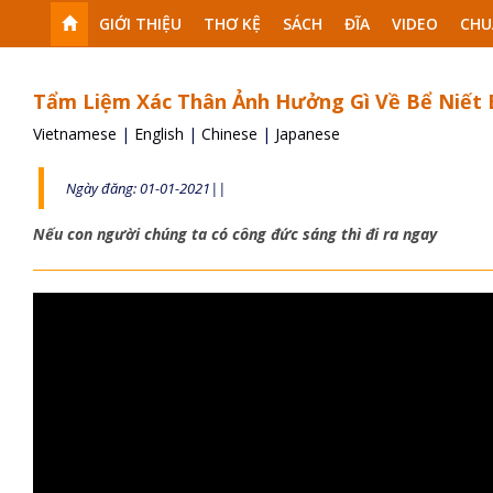
GIỚI THIỆU
THƠ KỆ
SÁCH
ĐĨA
VIDEO
CHU
Tẩm Liệm Xác Thân Ảnh Hưởng Gì Về Bể Niết
Vietnamese
|
English
|
Chinese
|
Japanese
Ngày đăng: 01-01-2021||
Nếu con người chúng ta có công đức sáng thì đi ra ngay