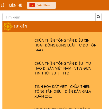
 LỄ
LIÊN HỆ
Việt Nam
中文
English
Japanese
SỰ KIỆN
CHÙA THIỀN TÔNG TÂN DIỆU XIN
HOẠT ĐỘNG ĐÚNG LUẬT TỰ DO TÔN
GIÁO
CHÙA THIỀN TÔNG TÂN DIỆU - TỰ
HÀO DI SẢN VIỆT NAM - VTV8 ĐƯA
TIN THỜII SỰ | TTTD
TINH HOA ĐẤT VIỆT - CHÙA THIỀN
TÔNG TÂN DIỆU - DIỄN ĐÀN GALA
XUÂN 2025