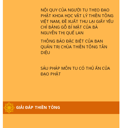
TRỜI LÀ AI? QUỶ SA TĂNG? | TTTD
NỘI QUY CỦA NGƯỜI TU THEO ĐẠO
PHẬT KHOA HỌC VẬT LÝ THIỀN TÔNG
GIẢI ĐÁP THIỀN TÔNG ĐẶC BIỆT P22 -
VIỆT NAM, ĐỀ XUẤT THU LẠI GIẤY YẾU
TẠI SAO TRÁI ĐẤT NHIỀU THIÊN TAI - LŨ
CHỈ BẢNG GỖ BÍ MẬT CỦA BÀ
LỤT - HỎA HOẠN | TTTD
NGUYỄN THỊ QUẾ LAN
THÔNG BÁO ĐẶC BIỆT CỦA BAN
GIẢI ĐÁP THIỀN TÔNG ĐẶC BIỆT P21 -
QUẢN TRỊ CHÙA THIỀN TÔNG TÂN
TẠI SAO ĐỨC PHẬT BƯỚC ĐI 7 BƯỚC
DIỆU
TRÊN HOA SEN ? | TTTD
SÁU PHÁP MÔN TU CÓ THỦ ẤN CỦA
GIẢI ĐÁP VỀ LỄ TIỄN THIỀN TÔNG SƯ
ĐẠO PHẬT
NGỌC LÂM VỀ PHẬT GIỚI
GIẢI ĐÁP THIỀN TÔNG ĐẶC BIỆT PHẦN
20 - BÁC NGUYỄN NHÂN LÀ AI? PHIỀN
GIẢI ĐÁP THIỀN TÔNG
NÃO DO ĐÂU MÀ CÓ?
GIẢI ĐÁP THIỀN TÔNG P19 - MA VƯƠNG