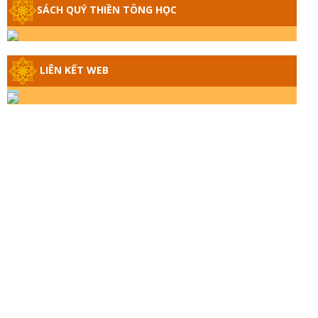
SÁCH QUÝ THIỀN TÔNG HỌC
GIẢI ĐÁP THIỀN TÔNG ĐẶC BIỆT - P14 -
NGUỒN GỐC ÂM LỊCH DƯƠNG LỊCH -
TẦNG BÌNH LƯU LỚN ĐẾN ĐÂU
LIÊN KẾT WEB
GIẢI ĐÁP THIỀN TÔNG ĐẶC BIỆT - P13 -
CON NGƯỜI TU THÀNH PHẬT ĐƯỢC
KHÔNG? XÁ LỢI PHẬT THẬT - GIẢ |
TTTD
GIẢI ĐÁP THIỀN TÔNG ĐẶC BIỆT - P12 -
SỰ THẬT VỀ ĐẠI HỒNG THỦY? TRỜI
ĐÁNH THÁNH ĐÂM THẦN VẶN HỌNG?
GIẢI ĐÁP ĐẶC BIỆT 2024 - P11
GIẢI ĐÁP ĐẶC BIỆT 2024 – P10 – NGỒI
THIỀN BỊ CÔ HỒN NHẬP? TRƯỚC KHI
TẮT THỞ NGÁP 3 CÁI?