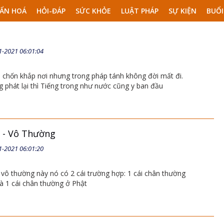
ẨN HOÁ
HỎI-ĐÁP
SỨC KHỎE
LUẬT PHÁP
SỰ KIỆN
BUỔI
1-2021 06:01:04
p chốn khắp nơi nhưng trong pháp tánh không đời mất đi.
g phát lại thì Tiếng trong như nước cũng y ban đầu
 - Vô Thường
1-2021 06:01:20
vô thường này nó có 2 cái trường hợp: 1 cái chân thường
và 1 cái chân thường ở Phật