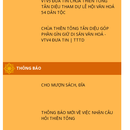
VTV5 ĐƯA TIN CHÙA THIỀN TÔNG
TÂN DIỆU THAM DỰ LỄ HỘI VĂN HOÁ
54 DÂN TỘC
CHÙA THIỀN TÔNG TÂN DIỆU GÓP
PHẦN GÌN GIỮ DI SẢN VĂN HOÁ -
VTV4 ĐƯA TIN | TTTD
GIẢI ĐÁP ĐẶC BIỆT P25 - SUỐT 49 NĂM
THÔNG BÁO
PHẬT KHÔNG NÓI? HỘI LONG HOA LÀ
HỘI GÌ? TỬ VÌ ĐẠO
CHO MƯỢN SÁCH, ĐĨA
GIẢI ĐÁP ĐẶC BIỆT P24 - TÁNH PHẬT
ĐƯỢC HÌNH THÀNH NHƯ THẾ NÀO?
PHẬT GIỚI CÓ THỜI GIAN KHÔNG? |
TTTD
THÔNG BÁO MỚI VỀ VIỆC NHẬN CÂU
HỎI THIỀN TÔNG
GIẢI ĐÁP ĐẶC BIỆT P23 - THIÊN ĐÀNG Ở
ĐÂU? ĐỊA NGỤC Ở ĐÂU? ĐỨC CHÚA