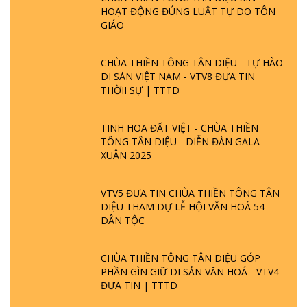
HOẠT ĐỘNG ĐÚNG LUẬT TỰ DO TÔN
GIÁO
CHÙA THIỀN TÔNG TÂN DIỆU - TỰ HÀO
DI SẢN VIỆT NAM - VTV8 ĐƯA TIN
THỜII SỰ | TTTD
TINH HOA ĐẤT VIỆT - CHÙA THIỀN
TÔNG TÂN DIỆU - DIỄN ĐÀN GALA
XUÂN 2025
VTV5 ĐƯA TIN CHÙA THIỀN TÔNG TÂN
DIỆU THAM DỰ LỄ HỘI VĂN HOÁ 54
DÂN TỘC
CHÙA THIỀN TÔNG TÂN DIỆU GÓP
PHẦN GÌN GIỮ DI SẢN VĂN HOÁ - VTV4
ĐƯA TIN | TTTD