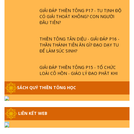
GIẢI ĐÁP THIỀN TÔNG P17 - TU TỊNH ĐỘ
CÓ GIẢI THOÁT KHÔNG? CON NGƯỜI
ĐẦU TIÊN?
THIỀN TÔNG TÂN DIỆU - GIẢI ĐÁP P16 -
THẦN THÁNH TIÊN ĂN GÌ? ĐẠO DẠY TU
ĐỂ LÀM SÚC SINH?
GIẢI ĐÁP THIỀN TÔNG P15 - TỔ CHỨC
LOÀI CÔ HỒN - GIÁO LÝ ĐẠO PHẬT KHI
NÀO XUẤT BẢN
SÁCH QUÝ THIỀN TÔNG HỌC
GIẢI ĐÁP THIỀN TÔNG ĐẶC BIỆT - P14 -
NGUỒN GỐC ÂM LỊCH DƯƠNG LỊCH -
TẦNG BÌNH LƯU LỚN ĐẾN ĐÂU
LIÊN KẾT WEB
GIẢI ĐÁP THIỀN TÔNG ĐẶC BIỆT - P13 -
CON NGƯỜI TU THÀNH PHẬT ĐƯỢC
KHÔNG? XÁ LỢI PHẬT THẬT - GIẢ | TTTD