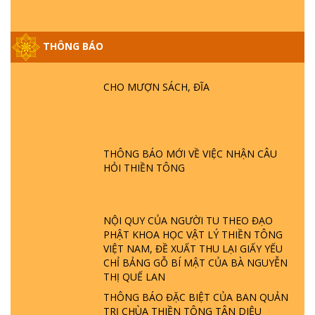
THÔNG BÁO
GIẢI ĐÁP ĐẶC BIỆT P25 - SUỐT 49 NĂM
PHẬT KHÔNG NÓI? HỘI LONG HOA LÀ
HỘI GÌ? TỬ VÌ ĐẠO
CHO MƯỢN SÁCH, ĐĨA
GIẢI ĐÁP ĐẶC BIỆT P24 - TÁNH PHẬT
ĐƯỢC HÌNH THÀNH NHƯ THẾ NÀO?
PHẬT GIỚI CÓ THỜI GIAN KHÔNG? |
THÔNG BÁO MỚI VỀ VIỆC NHẬN CÂU
TTTD
HỎI THIỀN TÔNG
GIẢI ĐÁP ĐẶC BIỆT P23 - THIÊN ĐÀNG Ở
ĐÂU? ĐỊA NGỤC Ở ĐÂU? ĐỨC CHÚA TRỜI
LÀ AI? QUỶ SA TĂNG? | TTTD
NỘI QUY CỦA NGƯỜI TU THEO ĐẠO
PHẬT KHOA HỌC VẬT LÝ THIỀN TÔNG
GIẢI ĐÁP THIỀN TÔNG ĐẶC BIỆT P22 - TẠI
VIỆT NAM, ĐỀ XUẤT THU LẠI GIẤY YẾU
SAO TRÁI ĐẤT NHIỀU THIÊN TAI - LŨ LỤT
CHỈ BẢNG GỖ BÍ MẬT CỦA BÀ NGUYỄN
- HỎA HOẠN | TTTD
THỊ QUẾ LAN
THÔNG BÁO ĐẶC BIỆT CỦA BAN QUẢN
TRỊ CHÙA THIỀN TÔNG TÂN DIỆU
GIẢI ĐÁP THIỀN TÔNG ĐẶC BIỆT P21 - TẠI