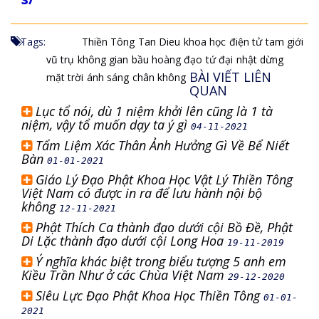
Tags:
Thiền Tông
Tan Dieu
khoa học
điện tử
tam giới
vũ trụ
không gian
bầu hoàng đạo
tứ đại
nhật dừng
BÀI VIẾT LIÊN
mặt trời
ánh sáng
chân không
QUAN
Lục tổ nói, dù 1 niệm khởi lên cũng là 1 tà
niệm, vậy tổ muốn dạy ta ý gì
04-11-2021
Tẩm Liệm Xác Thân Ảnh Hưởng Gì Về Bể Niết
Bàn
01-01-2021
Giáo Lý Đạo Phật Khoa Học Vật Lý Thiền Tông
Việt Nam có được in ra để lưu hành nội bộ
không
12-11-2021
Phật Thích Ca thành đạo dưới cội Bồ Đề, Phật
Di Lặc thành đạo dưới cội Long Hoa
19-11-2019
Ý nghĩa khác biệt trong biểu tượng 5 anh em
Kiều Trần Như ở các Chùa Việt Nam
29-12-2020
Siêu Lực Đạo Phật Khoa Học Thiền Tông
01-01-
2021