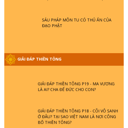
SAO ĐỨC PHẬT BƯỚC ĐI 7 BƯỚC TRÊN
HOA SEN ? | TTTD
SÁU PHÁP MÔN TU CÓ THỦ ẤN CỦA
ĐẠO PHẬT
GIẢI ĐÁP VỀ LỄ TIỄN THIỀN TÔNG SƯ
NGỌC LÂM VỀ PHẬT GIỚI
GIẢI ĐÁP THIỀN TÔNG ĐẶC BIỆT PHẦN 20
GIẢI ĐÁP THIỀN TÔNG
- BÁC NGUYỄN NHÂN LÀ AI? PHIỀN NÃO
DO ĐÂU MÀ CÓ?
GIẢI ĐÁP THIỀN TÔNG P19 - MA VƯƠNG
LÀ AI? CHA ĐỂ ĐỨC CHO CON?
GIẢI ĐÁP THIỀN TÔNG P18 - CÕI VÔ SANH
Ở ĐÂU? TẠI SAO VIỆT NAM LÀ NƠI CÔNG
BỐ THIỀN TÔNG?