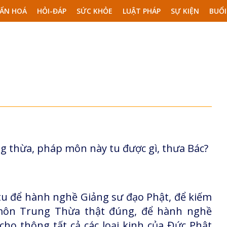
ẨN HOÁ
HỎI-ĐÁP
SỨC KHỎE
LUẬT PHÁP
SỰ KIỆN
BUỔI
g thừa, pháp môn này tu được gì, thưa Bác?
u để hành nghề Giảng sư đạo Phật, để kiếm
 môn Trung Thừa thật đúng, để hành nghề
cho thông tất cả các loại kinh của Đức Phật