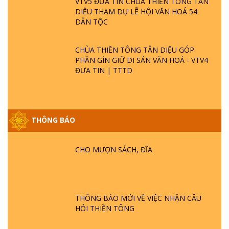
VTV5 ĐƯA TIN CHÙA THIỀN TÔNG TÂN
DIỆU THAM DỰ LỄ HỘI VĂN HOÁ 54
DÂN TỘC
CHÙA THIỀN TÔNG TÂN DIỆU GÓP
PHẦN GÌN GIỮ DI SẢN VĂN HOÁ - VTV4
ĐƯA TIN | TTTD
THÔNG BÁO
GIẢI ĐÁP ĐẶC BIỆT P25 - SUỐT 49 NĂM
PHẬT KHÔNG NÓI? HỘI LONG HOA LÀ
CHO MƯỢN SÁCH, ĐĨA
HỘI GÌ? TỬ VÌ ĐẠO
GIẢI ĐÁP ĐẶC BIỆT P24 - TÁNH PHẬT
ĐƯỢC HÌNH THÀNH NHƯ THẾ NÀO?
THÔNG BÁO MỚI VỀ VIỆC NHẬN CÂU
PHẬT GIỚI CÓ THỜI GIAN KHÔNG? |
HỎI THIỀN TÔNG
TTTD