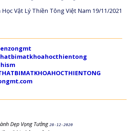
 Học Vật Lý Thiền Tông Việt Nam 19/11/2021
/zenzongmt
uthatbimatkhoahocthientong
dhism
/SUTHATBIMATKHOAHOCTHIENTONG
tongmt.com
Hành Dẹp Vọng Tưởng
28-12-2020