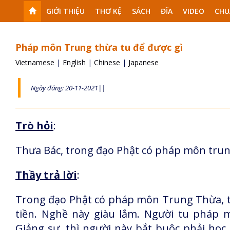
GIỚI THIỆU
THƠ KỆ
SÁCH
ĐĨA
VIDEO
CHU
Pháp môn Trung thừa tu để được gì
Vietnamese
|
English
|
Chinese
|
Japanese
Ngày đăng: 20-11-2021||
Trò hỏi
:
Thưa Bác, trong đạo Phật có pháp môn trun
Thầy trả lời
:
Trong đạo Phật có pháp môn Trung Thừa, t
tiền. Nghề này giàu lắm. Người tu pháp
Giảng sư, thì người này bắt buộc phải học 