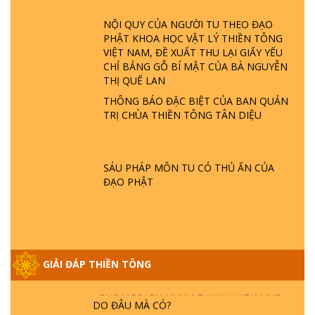
GIẢI ĐÁP ĐẶC BIỆT P23 - THIÊN ĐÀNG Ở
ĐÂU? ĐỊA NGỤC Ở ĐÂU? ĐỨC CHÚA TRỜI
NỘI QUY CỦA NGƯỜI TU THEO ĐẠO
LÀ AI? QUỶ SA TĂNG? | TTTD
PHẬT KHOA HỌC VẬT LÝ THIỀN TÔNG
VIỆT NAM, ĐỀ XUẤT THU LẠI GIẤY YẾU
CHỈ BẢNG GỖ BÍ MẬT CỦA BÀ NGUYỄN
GIẢI ĐÁP THIỀN TÔNG ĐẶC BIỆT P22 - TẠI
THỊ QUẾ LAN
SAO TRÁI ĐẤT NHIỀU THIÊN TAI - LŨ LỤT
- HỎA HOẠN | TTTD
THÔNG BÁO ĐẶC BIỆT CỦA BAN QUẢN
TRỊ CHÙA THIỀN TÔNG TÂN DIỆU
GIẢI ĐÁP THIỀN TÔNG ĐẶC BIỆT P21 - TẠI
SAO ĐỨC PHẬT BƯỚC ĐI 7 BƯỚC TRÊN
HOA SEN ? | TTTD
SÁU PHÁP MÔN TU CÓ THỦ ẤN CỦA
ĐẠO PHẬT
GIẢI ĐÁP VỀ LỄ TIỄN THIỀN TÔNG SƯ
NGỌC LÂM VỀ PHẬT GIỚI
GIẢI ĐÁP THIỀN TÔNG
GIẢI ĐÁP THIỀN TÔNG ĐẶC BIỆT PHẦN 20
- BÁC NGUYỄN NHÂN LÀ AI? PHIỀN NÃO
DO ĐÂU MÀ CÓ?