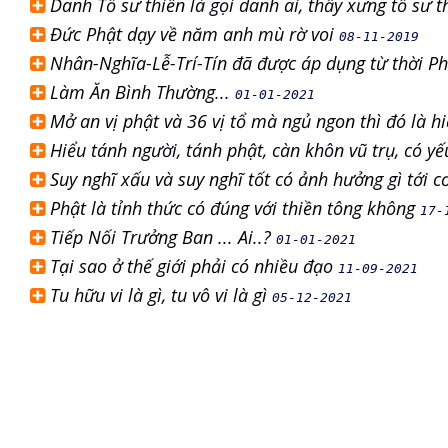
Danh Tổ sư thiền là gọi danh ai, thầy xưng tổ sư t
Đức Phật dạy về năm anh mù rờ voi
08-11-2019
Nhân-Nghĩa-Lễ-Trí-Tín đã được áp dụng từ thời 
Làm Ăn Bình Thường...
01-01-2021
Mở an vị phật và 36 vị tổ mà ngủ ngon thì đó là h
Hiểu tánh người, tánh phật, càn khôn vũ trụ, có yế
Suy nghĩ xấu và suy nghĩ tốt có ảnh hưởng gì tới 
Phật là tỉnh thức có đúng với thiền tông không
17-
Tiếp Nối Trưởng Ban ... Ai..?
01-01-2021
Tại sao ở thế giới phải có nhiều đạo
11-09-2021
Tu hữu vi là gì, tu vô vi là gì
05-12-2021