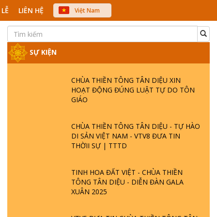
 LỄ
LIÊN HỆ
Việt Nam
中文
English
Japanese
SỰ KIỆN
CHÙA THIỀN TÔNG TÂN DIỆU XIN
HOẠT ĐỘNG ĐÚNG LUẬT TỰ DO TÔN
GIÁO
CHÙA THIỀN TÔNG TÂN DIỆU - TỰ HÀO
DI SẢN VIỆT NAM - VTV8 ĐƯA TIN
THỜII SỰ | TTTD
TINH HOA ĐẤT VIỆT - CHÙA THIỀN
TÔNG TÂN DIỆU - DIỄN ĐÀN GALA
XUÂN 2025