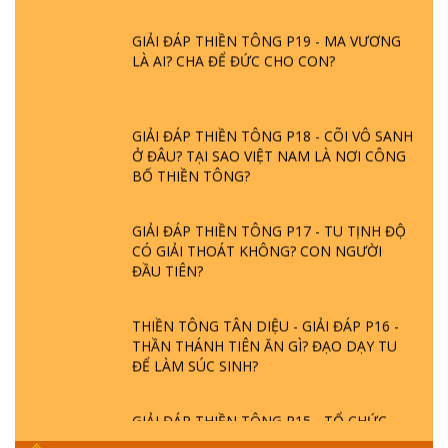
GIẢI ĐÁP THIỀN TÔNG P19 - MA VƯƠNG
LÀ AI? CHA ĐỂ ĐỨC CHO CON?
GIẢI ĐÁP THIỀN TÔNG P18 - CÕI VÔ SANH
Ở ĐÂU? TẠI SAO VIỆT NAM LÀ NƠI CÔNG
BỐ THIỀN TÔNG?
GIẢI ĐÁP THIỀN TÔNG P17 - TU TỊNH ĐỘ
CÓ GIẢI THOÁT KHÔNG? CON NGƯỜI
ĐẦU TIÊN?
THIỀN TÔNG TÂN DIỆU - GIẢI ĐÁP P16 -
THẦN THÁNH TIÊN ĂN GÌ? ĐẠO DẠY TU
ĐỂ LÀM SÚC SINH?
GIẢI ĐÁP THIỀN TÔNG P15 - TỔ CHỨC
LOÀI CÔ HỒN - GIÁO LÝ ĐẠO PHẬT KHI