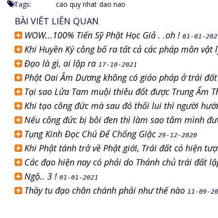
Tags:
cao quy nhat
dao nao
BÀI VIẾT LIÊN QUAN
WOW...100% Tiến Sỹ Phật Học Giả . .oh !
01-01-202
Khi Huyền Ký công bố ra tất cả các pháp môn vật 
Đạo là gì, ai lập ra
17-10-2021
Phật Oai Âm Dương không có giáo pháp ở trái đấ
Tại sao Lửa Tam muội thiêu đốt được Trung Ấm 
Khi tạo công đức mà sau đó thối lui thì người hư
Nếu công đức bị bôi đen thì làm sao tâm mình đ
Tụng Kinh Đọc Chú Để Chống Giặc
29-12-2020
Khi Phật tánh trở về Phật giới, Trái đất có hiện t
Các đạo hiện nay có phải do Thánh chủ trái đất l
Ngộ.. 3 !
01-01-2021
Thầy tu đạo chân chánh phải như thế nào
11-09-2