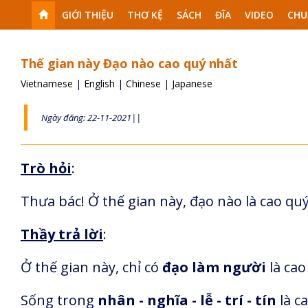
GIỚI THIỆU
THƠ KỆ
SÁCH
ĐĨA
VIDEO
CHU
Thế gian này Đạo nào cao quý nhất
Vietnamese
|
English
|
Chinese
|
Japanese
Ngày đăng: 22-11-2021||
Trò hỏi
:
Thưa bác! Ở thế gian này, đạo nào là cao qu
Thầy trả lời
:
Ở thế gian này, chỉ có
đạo làm người
là cao
Sống trong
nhân - nghĩa - lễ - trí - tín
là c