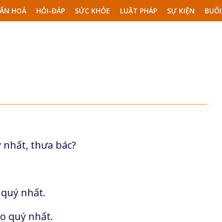
ẨN HOÁ
HỎI-ĐÁP
SỨC KHỎE
LUẬT PHÁP
SỰ KIỆN
BUỔI
ý nhất, thưa bác?
 quý nhất.
ao quý nhất.