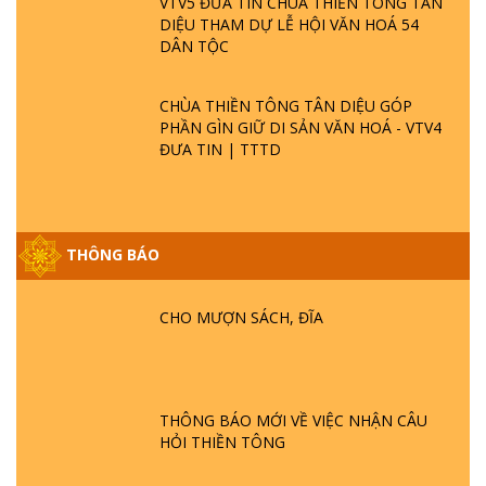
VTV5 ĐƯA TIN CHÙA THIỀN TÔNG TÂN
DIỆU THAM DỰ LỄ HỘI VĂN HOÁ 54
DÂN TỘC
CHÙA THIỀN TÔNG TÂN DIỆU GÓP
PHẦN GÌN GIỮ DI SẢN VĂN HOÁ - VTV4
ĐƯA TIN | TTTD
THÔNG BÁO
GIẢI ĐÁP ĐẶC BIỆT P25 - SUỐT 49 NĂM
PHẬT KHÔNG NÓI? HỘI LONG HOA LÀ
HỘI GÌ? TỬ VÌ ĐẠO
CHO MƯỢN SÁCH, ĐĨA
GIẢI ĐÁP ĐẶC BIỆT P24 - TÁNH PHẬT
ĐƯỢC HÌNH THÀNH NHƯ THẾ NÀO?
PHẬT GIỚI CÓ THỜI GIAN KHÔNG? |
THÔNG BÁO MỚI VỀ VIỆC NHẬN CÂU
TTTD
HỎI THIỀN TÔNG
GIẢI ĐÁP ĐẶC BIỆT P23 - THIÊN ĐÀNG Ở