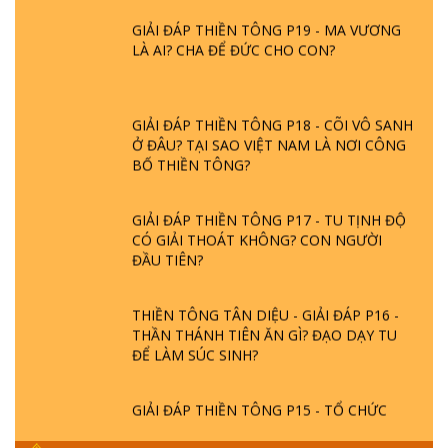
GIẢI ĐÁP THIỀN TÔNG P19 - MA VƯƠNG
LÀ AI? CHA ĐỂ ĐỨC CHO CON?
GIẢI ĐÁP THIỀN TÔNG P18 - CÕI VÔ SANH
Ở ĐÂU? TẠI SAO VIỆT NAM LÀ NƠI CÔNG
BỐ THIỀN TÔNG?
GIẢI ĐÁP THIỀN TÔNG P17 - TU TỊNH ĐỘ
CÓ GIẢI THOÁT KHÔNG? CON NGƯỜI
ĐẦU TIÊN?
THIỀN TÔNG TÂN DIỆU - GIẢI ĐÁP P16 -
THẦN THÁNH TIÊN ĂN GÌ? ĐẠO DẠY TU
ĐỂ LÀM SÚC SINH?
GIẢI ĐÁP THIỀN TÔNG P15 - TỔ CHỨC
LOÀI CÔ HỒN - GIÁO LÝ ĐẠO PHẬT KHI
NÀO XUẤT BẢN