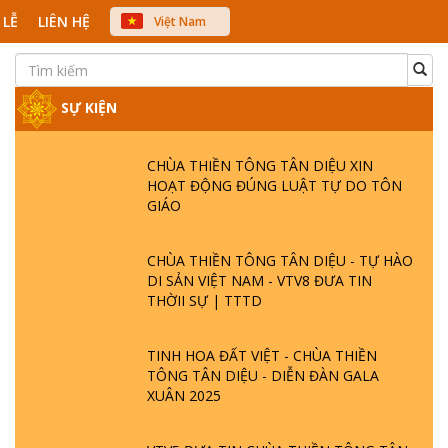
 LỄ
LIÊN HỆ
Việt Nam
中文
English
Japanese
SỰ KIỆN
CHÙA THIỀN TÔNG TÂN DIỆU XIN
HOẠT ĐỘNG ĐÚNG LUẬT TỰ DO TÔN
GIÁO
CHÙA THIỀN TÔNG TÂN DIỆU - TỰ HÀO
DI SẢN VIỆT NAM - VTV8 ĐƯA TIN
THỜII SỰ | TTTD
TINH HOA ĐẤT VIỆT - CHÙA THIỀN
TÔNG TÂN DIỆU - DIỄN ĐÀN GALA
XUÂN 2025