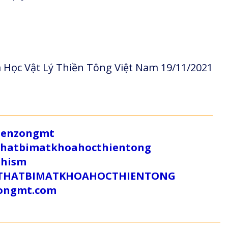
 Học Vật Lý Thiền Tông Việt Nam 19/11/2021
/zenzongmt
uthatbimatkhoahocthientong
dhism
/SUTHATBIMATKHOAHOCTHIENTONG
tongmt.com