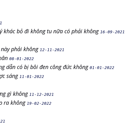
1
lý khác bỏ đi không tu nữa có phải không
16-09-2021
t này phải không
12-11-2021
Thân
08-01-2022
ớng dẫn có bị bôi đen công đức không
01-01-2022
ược sáng
11-01-2022
ượng gì không
11-12-2021
ập ra không
19-02-2022
021