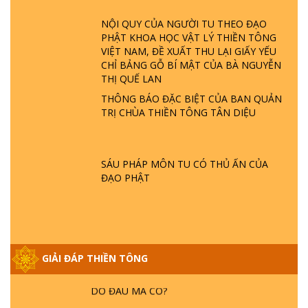
ĐÂU? ĐỊA NGỤC Ở ĐÂU? ĐỨC CHÚA TRỜI
LÀ AI? QUỶ SA TĂNG? | TTTD
NỘI QUY CỦA NGƯỜI TU THEO ĐẠO
PHẬT KHOA HỌC VẬT LÝ THIỀN TÔNG
VIỆT NAM, ĐỀ XUẤT THU LẠI GIẤY YẾU
GIẢI ĐÁP THIỀN TÔNG ĐẶC BIỆT P22 - TẠI
CHỈ BẢNG GỖ BÍ MẬT CỦA BÀ NGUYỄN
SAO TRÁI ĐẤT NHIỀU THIÊN TAI - LŨ LỤT
THỊ QUẾ LAN
- HỎA HOẠN | TTTD
THÔNG BÁO ĐẶC BIỆT CỦA BAN QUẢN
TRỊ CHÙA THIỀN TÔNG TÂN DIỆU
GIẢI ĐÁP THIỀN TÔNG ĐẶC BIỆT P21 - TẠI
SAO ĐỨC PHẬT BƯỚC ĐI 7 BƯỚC TRÊN
HOA SEN ? | TTTD
SÁU PHÁP MÔN TU CÓ THỦ ẤN CỦA
ĐẠO PHẬT
GIẢI ĐÁP VỀ LỄ TIỄN THIỀN TÔNG SƯ
NGỌC LÂM VỀ PHẬT GIỚI
GIẢI ĐÁP THIỀN TÔNG ĐẶC BIỆT PHẦN 20
GIẢI ĐÁP THIỀN TÔNG
- BÁC NGUYỄN NHÂN LÀ AI? PHIỀN NÃO
DO ĐÂU MÀ CÓ?