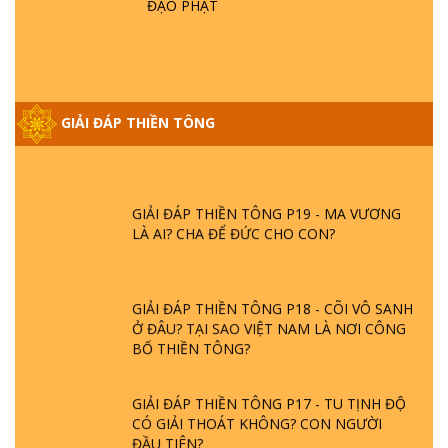
ĐẠO PHẬT
GIẢI ĐÁP VỀ LỄ TIỄN THIỀN TÔNG SƯ
NGỌC LÂM VỀ PHẬT GIỚI
GIẢI ĐÁP THIỀN TÔNG ĐẶC BIỆT PHẦN 20
GIẢI ĐÁP THIỀN TÔNG
- BÁC NGUYỄN NHÂN LÀ AI? PHIỀN NÃO
DO ĐÂU MÀ CÓ?
GIẢI ĐÁP THIỀN TÔNG P19 - MA VƯƠNG
LÀ AI? CHA ĐỂ ĐỨC CHO CON?
GIẢI ĐÁP THIỀN TÔNG P18 - CÕI VÔ SANH
Ở ĐÂU? TẠI SAO VIỆT NAM LÀ NƠI CÔNG
BỐ THIỀN TÔNG?
GIẢI ĐÁP THIỀN TÔNG P17 - TU TỊNH ĐỘ
CÓ GIẢI THOÁT KHÔNG? CON NGƯỜI
ĐẦU TIÊN?