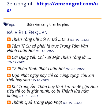
Zenzongmt:
https://zenzongmt.com/u
s/
Tags:
thần kim cang
than ho phap
BÀI VIẾT LIÊN QUAN
Thiền Tông Chỉ Lối Ai Đủ ...Đi..!
01-01-2021
Tâm Tỉ Cự có phải là trục Trung Tâm Vận
Hành Luân Hồi
09-12-2021
Cái Dụng Yếu Chỉ - Bí Mật Thiền Tông là ....
13-02-2021
12 Phần Tánh Phật Luân Hồi
02-02-2022
Đạo Phật ngày nay chỉ có cúng, tụng, cầu xin
thôi hay sao
17-10-2021
Khi Trung Ấm Thân bay từ 5 km ra để gặp Hoa
tiêu thì có bị giật mình, có bị Thánh lừa nữa
không
01-11-2021
Thành Quả Trong Đạo Phật
01-01-2021