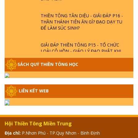
THIỀN TÔNG TÂN DIỆU - GIẢI ĐÁP P16 -
THẦN THÁNH TIÊN ĂN GÌ? ĐẠO DẠY TU
ĐỂ LÀM SÚC SINH?
GIẢI ĐÁP THIỀN TÔNG P15 - TỔ CHỨC
LOÀI CÔ HỒN - GIÁO LÝ ĐẠO PHẬT KHI
NÀO XUẤT BẢN
SÁCH QUÝ THIỀN TÔNG HỌC
GIẢI ĐÁP THIỀN TÔNG ĐẶC BIỆT - P14 -
NGUỒN GỐC ÂM LỊCH DƯƠNG LỊCH -
TẦNG BÌNH LƯU LỚN ĐẾN ĐÂU
LIÊN KẾT WEB
GIẢI ĐÁP THIỀN TÔNG ĐẶC BIỆT - P13 -
CON NGƯỜI TU THÀNH PHẬT ĐƯỢC
KHÔNG? XÁ LỢI PHẬT THẬT - GIẢ | TTTD
Hội Thiền Tông Miền Trung
GIẢI ĐÁP THIỀN TÔNG ĐẶC BIỆT - P12 -
Địa chỉ:
P.Nhơn Phú - TP.Quy Nhơn - Bình Định
SỰ THẬT VỀ ĐẠI HỒNG THỦY? TRỜI ĐÁNH