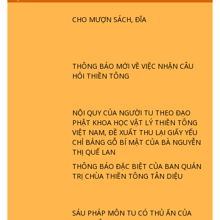
PHẬT KHÔNG NÓI? HỘI LONG HOA LÀ
HỘI GÌ? TỬ VÌ ĐẠO
CHO MƯỢN SÁCH, ĐĨA
GIẢI ĐÁP ĐẶC BIỆT P24 - TÁNH PHẬT
ĐƯỢC HÌNH THÀNH NHƯ THẾ NÀO?
PHẬT GIỚI CÓ THỜI GIAN KHÔNG? |
THÔNG BÁO MỚI VỀ VIỆC NHẬN CÂU
TTTD
HỎI THIỀN TÔNG
GIẢI ĐÁP ĐẶC BIỆT P23 - THIÊN ĐÀNG Ở
ĐÂU? ĐỊA NGỤC Ở ĐÂU? ĐỨC CHÚA TRỜI
LÀ AI? QUỶ SA TĂNG? | TTTD
NỘI QUY CỦA NGƯỜI TU THEO ĐẠO
PHẬT KHOA HỌC VẬT LÝ THIỀN TÔNG
VIỆT NAM, ĐỀ XUẤT THU LẠI GIẤY YẾU
GIẢI ĐÁP THIỀN TÔNG ĐẶC BIỆT P22 - TẠI
CHỈ BẢNG GỖ BÍ MẬT CỦA BÀ NGUYỄN
SAO TRÁI ĐẤT NHIỀU THIÊN TAI - LŨ LỤT
THỊ QUẾ LAN
- HỎA HOẠN | TTTD
THÔNG BÁO ĐẶC BIỆT CỦA BAN QUẢN
TRỊ CHÙA THIỀN TÔNG TÂN DIỆU
GIẢI ĐÁP THIỀN TÔNG ĐẶC BIỆT P21 - TẠI
SAO ĐỨC PHẬT BƯỚC ĐI 7 BƯỚC TRÊN
HOA SEN ? | TTTD
SÁU PHÁP MÔN TU CÓ THỦ ẤN CỦA