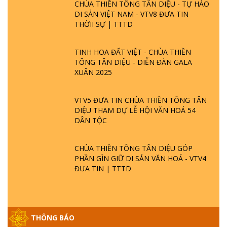
CHÙA THIỀN TÔNG TÂN DIỆU - TỰ HÀO
DI SẢN VIỆT NAM - VTV8 ĐƯA TIN
THỜII SỰ | TTTD
TINH HOA ĐẤT VIỆT - CHÙA THIỀN
TÔNG TÂN DIỆU - DIỄN ĐÀN GALA
XUÂN 2025
VTV5 ĐƯA TIN CHÙA THIỀN TÔNG TÂN
DIỆU THAM DỰ LỄ HỘI VĂN HOÁ 54
DÂN TỘC
CHÙA THIỀN TÔNG TÂN DIỆU GÓP
PHẦN GÌN GIỮ DI SẢN VĂN HOÁ - VTV4
ĐƯA TIN | TTTD
THÔNG BÁO
GIẢI ĐÁP ĐẶC BIỆT P25 - SUỐT 49 NĂM