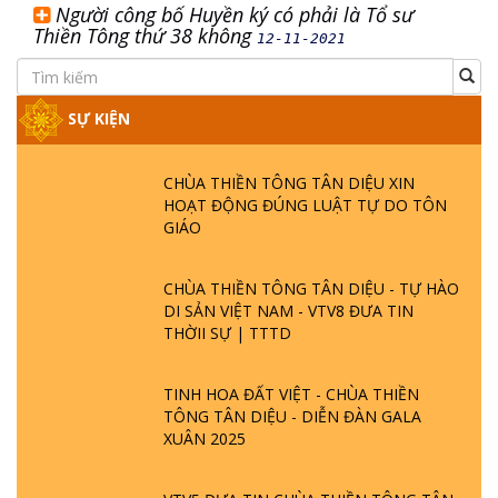
Người công bố Huyền ký có phải là Tổ sư
Thiền Tông thứ 38 không
12-11-2021
SỰ KIỆN
CHÙA THIỀN TÔNG TÂN DIỆU XIN
HOẠT ĐỘNG ĐÚNG LUẬT TỰ DO TÔN
GIÁO
CHÙA THIỀN TÔNG TÂN DIỆU - TỰ HÀO
DI SẢN VIỆT NAM - VTV8 ĐƯA TIN
THỜII SỰ | TTTD
TINH HOA ĐẤT VIỆT - CHÙA THIỀN
TÔNG TÂN DIỆU - DIỄN ĐÀN GALA
XUÂN 2025