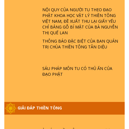
LÀ AI? QUỶ SA TĂNG? | TTTD
NỘI QUY CỦA NGƯỜI TU THEO ĐẠO
PHẬT KHOA HỌC VẬT LÝ THIỀN TÔNG
GIẢI ĐÁP THIỀN TÔNG ĐẶC BIỆT P22 - TẠI
VIỆT NAM, ĐỀ XUẤT THU LẠI GIẤY YẾU
SAO TRÁI ĐẤT NHIỀU THIÊN TAI - LŨ LỤT
CHỈ BẢNG GỖ BÍ MẬT CỦA BÀ NGUYỄN
- HỎA HOẠN | TTTD
THỊ QUẾ LAN
THÔNG BÁO ĐẶC BIỆT CỦA BAN QUẢN
GIẢI ĐÁP THIỀN TÔNG ĐẶC BIỆT P21 - TẠI
TRỊ CHÙA THIỀN TÔNG TÂN DIỆU
SAO ĐỨC PHẬT BƯỚC ĐI 7 BƯỚC TRÊN
HOA SEN ? | TTTD
SÁU PHÁP MÔN TU CÓ THỦ ẤN CỦA
GIẢI ĐÁP VỀ LỄ TIỄN THIỀN TÔNG SƯ
ĐẠO PHẬT
NGỌC LÂM VỀ PHẬT GIỚI
GIẢI ĐÁP THIỀN TÔNG ĐẶC BIỆT PHẦN 20
- BÁC NGUYỄN NHÂN LÀ AI? PHIỀN NÃO
GIẢI ĐÁP THIỀN TÔNG
DO ĐÂU MÀ CÓ?
GIẢI ĐÁP THIỀN TÔNG P19 - MA VƯƠNG