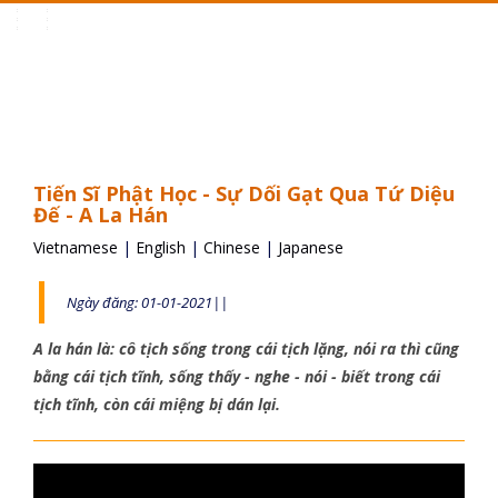
Toggle
navigation
Tiến Sĩ Phật Học - Sự Dối Gạt Qua Tứ Diệu
Đế - A La Hán
Vietnamese
|
English
|
Chinese
|
Japanese
Ngày đăng: 01-01-2021||
A la hán là: cô tịch sống trong cái tịch lặng, nói ra thì cũng
bằng cái tịch tĩnh, sống thấy - nghe - nói - biết trong cái
tịch tĩnh, còn cái miệng bị dán lại.