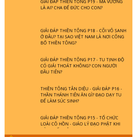
LÀ AI? CHA ĐỂ ĐỨC CHO CON?
GIẢI ĐÁP THIỀN TÔNG P18 - CÕI VÔ SANH
Ở ĐÂU? TẠI SAO VIỆT NAM LÀ NƠI CÔNG
BỐ THIỀN TÔNG?
GIẢI ĐÁP THIỀN TÔNG P17 - TU TỊNH ĐỘ
CÓ GIẢI THOÁT KHÔNG? CON NGƯỜI
ĐẦU TIÊN?
THIỀN TÔNG TÂN DIỆU - GIẢI ĐÁP P16 -
THẦN THÁNH TIÊN ĂN GÌ? ĐẠO DẠY TU
ĐỂ LÀM SÚC SINH?
GIẢI ĐÁP THIỀN TÔNG P15 - TỔ CHỨC
LOÀI CÔ HỒN - GIÁO LÝ ĐẠO PHẬT KHI
NÀO XUẤT BẢN