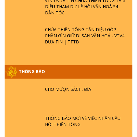
VTV5 ĐƯA TIN CHÙA THIỀN TÔNG TÂN
DIỆU THAM DỰ LỄ HỘI VĂN HOÁ 54
DÂN TỘC
CHÙA THIỀN TÔNG TÂN DIỆU GÓP
PHẦN GÌN GIỮ DI SẢN VĂN HOÁ - VTV4
ĐƯA TIN | TTTD
GIẢI ĐÁP ĐẶC BIỆT P25 - SUỐT 49 NĂM
THÔNG BÁO
PHẬT KHÔNG NÓI? HỘI LONG HOA LÀ
HỘI GÌ? TỬ VÌ ĐẠO
CHO MƯỢN SÁCH, ĐĨA
GIẢI ĐÁP ĐẶC BIỆT P24 - TÁNH PHẬT
ĐƯỢC HÌNH THÀNH NHƯ THẾ NÀO?
PHẬT GIỚI CÓ THỜI GIAN KHÔNG? |
TTTD
THÔNG BÁO MỚI VỀ VIỆC NHẬN CÂU
HỎI THIỀN TÔNG
GIẢI ĐÁP ĐẶC BIỆT P23 - THIÊN ĐÀNG Ở
ĐÂU? ĐỊA NGỤC Ở ĐÂU? ĐỨC CHÚA TRỜI