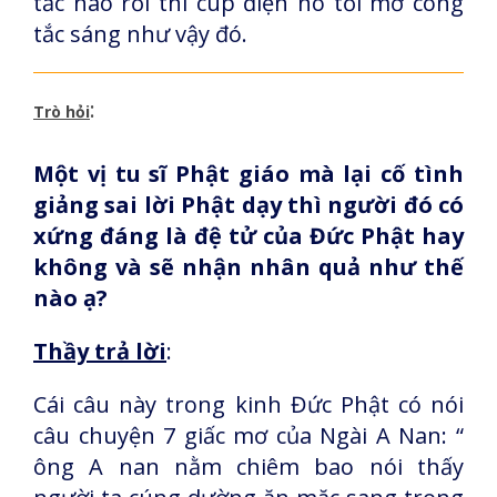
tắc nào rồi thì cúp điện nó tối mở công
tắc sáng như vậy đó.
:
Trò hỏi
Một vị tu sĩ Phật giáo mà lại cố tình
giảng sai lời Phật dạy thì người đó có
xứng đáng là đệ tử của Đức Phật hay
không và sẽ nhận nhân quả như thế
nào ạ?
Thầy trả lời
:
Cái câu này trong kinh Đức Phật có nói
câu chuyện 7 giấc mơ của Ngài A Nan: “
ông A nan nằm chiêm bao nói thấy