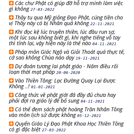
Các chư Phật có giúp đỡ hỗ trợ mình làm việc
gì không
27-03-2022
Thầy tu qua Mỹ giảng Đạo Phật, cúng tiền cho
vị Thầy này có bị Nhân quả không
22-11-2021
Khi đọc kệ lúc truyền thiền, lúc đầu run sợ,
một lúc sau không biết gì, khi nghe tiếng vỗ tay
thì tỉnh lại, vậy hiện này là thế nào
04-11-2021
Pháp môn Giác Ngộ và Giải Thoát quá thực tế,
cớ sao không Chùa nào dạy
19-11-2021
Dự đoán tương lai phật giáo - Năm điều rối
loạn thời mạt pháp
20-06-2020
Vào Thiền Tông: Lạc Đường Quay Lại Được
Không ..!
01-01-2021
Công thức về phật giới đã đầy đủ chưa hay
phải đợi ra giáo lý để bổ sung
04-11-2021
Có thể đem sách phật hoàng Trần Nhân Tông
vào môn lịch sử được không
05-12-2021
Quyển Giáo Lý Đạo Phật Khoa Học Thiền Tông
có gì đặc biệt
27-03-2022