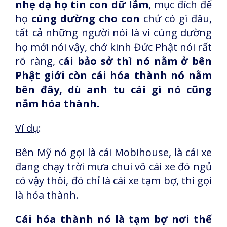
nhẹ dạ họ tin con dữ lắm
, mục đích để
họ
cúng dường cho con
chứ có gì đâu,
tất cả những người nói là vì cúng dường
họ mới nói vậy, chớ kinh Đức Phật nói rất
rõ ràng, c
ái bảo sở thì nó nằm ở bên
Phật giới còn cái hóa thành nó nằm
bên đây, dù anh tu cái gì nó cũng
nằm hóa thành.
Ví dụ
:
Bên Mỹ nó gọi là cái Mobihouse, là cái xe
đang chạy trời mưa chui vô cái xe đó ngủ
có vậy thôi, đó chỉ là cái xe tạm bợ, thì gọi
là hóa thành.
Cái hóa thành nó là tạm bợ nơi thế