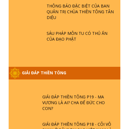
THÔNG BÁO ĐẶC BIỆT CỦA BAN
QUẢN TRỊ CHÙA THIỀN TÔNG TÂN
GIẢI ĐÁP THIỀN TÔNG ĐẶC BIỆT P21
DIỆU
- TẠI SAO ĐỨC PHẬT BƯỚC ĐI 7
BƯỚC TRÊN HOA SEN ? | TTTD
SÁU PHÁP MÔN TU CÓ THỦ ẤN
CỦA ĐẠO PHẬT
GIẢI ĐÁP VỀ LỄ TIỄN THIỀN TÔNG SƯ
NGỌC LÂM VỀ PHẬT GIỚI
GIẢI ĐÁP THIỀN TÔNG ĐẶC BIỆT
GIẢI ĐÁP THIỀN TÔNG
PHẦN 20 - BÁC NGUYỄN NHÂN LÀ AI?
PHIỀN NÃO DO ĐÂU MÀ CÓ?
GIẢI ĐÁP THIỀN TÔNG P19 - MA
VƯƠNG LÀ AI? CHA ĐỂ ĐỨC CHO
CON?
GIẢI ĐÁP THIỀN TÔNG P18 - CÕI VÔ
SANH Ở ĐÂU? TẠI SAO VIỆT NAM LÀ