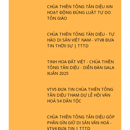
CHÙA THIỀN TÔNG TÂN DIỆU XIN
HOẠT ĐỘNG ĐÚNG LUẬT TỰ DO
TÔN GIÁO
CHÙA THIỀN TÔNG TÂN DIỆU - TỰ
HÀO DI SẢN VIỆT NAM - VTV8 ĐƯA
TIN THỜII SỰ | TTTD
TINH HOA ĐẤT VIỆT - CHÙA THIỀN
TÔNG TÂN DIỆU - DIỄN ĐÀN GALA
XUÂN 2025
VTV5 ĐƯA TIN CHÙA THIỀN TÔNG
TÂN DIỆU THAM DỰ LỄ HỘI VĂN
HOÁ 54 DÂN TỘC
CHÙA THIỀN TÔNG TÂN DIỆU GÓP
PHẦN GÌN GIỮ DI SẢN VĂN HOÁ -
VTV4 ĐƯA TIN | TTTD