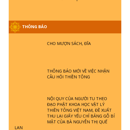
THÔNG BÁO
GIẢI ĐÁP ĐẶC BIỆT P25 - SUỐT 49
NĂM PHẬT KHÔNG NÓI? HỘI LONG
CHO MƯỢN SÁCH, ĐĨA
HOA LÀ HỘI GÌ? TỬ VÌ ĐẠO
GIẢI ĐÁP ĐẶC BIỆT P24 - TÁNH PHẬT
ĐƯỢC HÌNH THÀNH NHƯ THẾ NÀO?
THÔNG BÁO MỚI VỀ VIỆC NHẬN
PHẬT GIỚI CÓ THỜI GIAN KHÔNG? |
CÂU HỎI THIỀN TÔNG
TTTD
GIẢI ĐÁP ĐẶC BIỆT P23 - THIÊN
ĐÀNG Ở ĐÂU? ĐỊA NGỤC Ở ĐÂU?
NỘI QUY CỦA NGƯỜI TU THEO
ĐỨC CHÚA TRỜI LÀ AI? QUỶ SA
ĐẠO PHẬT KHOA HỌC VẬT LÝ
TĂNG? | TTTD
THIỀN TÔNG VIỆT NAM, ĐỀ XUẤT
GIẢI ĐÁP THIỀN TÔNG ĐẶC BIỆT P22
THU LẠI GIẤY YẾU CHỈ BẢNG GỖ BÍ
- TẠI SAO TRÁI ĐẤT NHIỀU THIÊN TAI
MẬT CỦA BÀ NGUYỄN THỊ QUẾ
- LŨ LỤT - HỎA HOẠN | TTTD
LAN