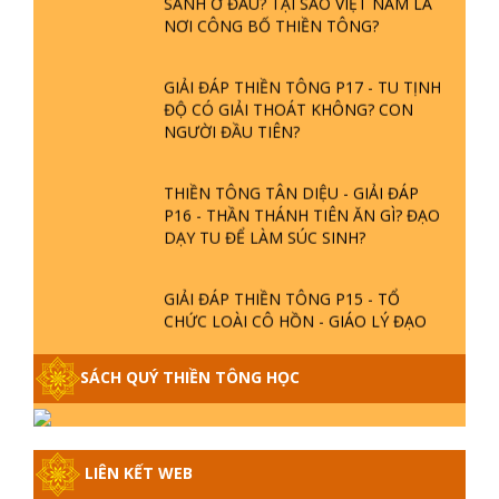
NƠI CÔNG BỐ THIỀN TÔNG?
GIẢI ĐÁP THIỀN TÔNG P17 - TU TỊNH
ĐỘ CÓ GIẢI THOÁT KHÔNG? CON
NGƯỜI ĐẦU TIÊN?
THIỀN TÔNG TÂN DIỆU - GIẢI ĐÁP
P16 - THẦN THÁNH TIÊN ĂN GÌ? ĐẠO
DẠY TU ĐỂ LÀM SÚC SINH?
GIẢI ĐÁP THIỀN TÔNG P15 - TỔ
CHỨC LOÀI CÔ HỒN - GIÁO LÝ ĐẠO
PHẬT KHI NÀO XUẤT BẢN
SÁCH QUÝ THIỀN TÔNG HỌC
GIẢI ĐÁP THIỀN TÔNG ĐẶC BIỆT -
P14 - NGUỒN GỐC ÂM LỊCH DƯƠNG
LỊCH - TẦNG BÌNH LƯU LỚN ĐẾN
ĐÂU
LIÊN KẾT WEB