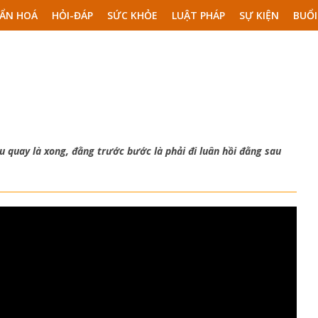
ẨN HOÁ
HỎI-ĐÁP
SỨC KHỎE
LUẬT PHÁP
SỰ KIỆN
BUỔI
u quay là xong, đằng trước bước là phải đi luân hồi đằng sau