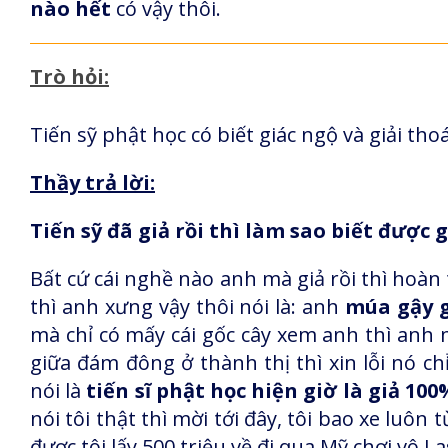
nào hết
có vậy thôi.
Trò hỏi:
Tiến sỹ phật học có biết giác ngộ và giải th
Thầy trả lời:
Tiến sỹ đã giả rồi thì làm sao biết được 
Bất cứ cái nghề nào anh mà giả rồi thì hoà
thì anh xưng vậy thôi nói là: anh
múa gậy 
mà chỉ có mấy cái gốc cây xem anh thì anh
giữa đám đông ở thành thị thì xin lỗi nó chỉ
nói là
tiến sĩ phật học hiện giờ là giả 10
nói tôi thật thì mời tới đây, tôi bao xe luôn 
được tôi lấy 500 triệu về đi qua Mỹ chơi vô La