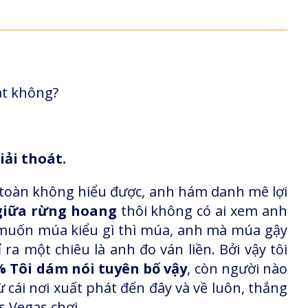
oát không?
giải thoát.
n toàn không hiểu được, anh hám danh mê lợi
giữa rừng hoang
thôi không có ai xem anh
 muốn múa kiểu gì thì múa, anh mà múa gậy
 ra một chiêu là anh đo ván liền. Bởi vậy tôi
0% Tôi dám nói tuyên bố vậy
, còn người nào
từ cái nơi xuất phát đến đây và về luôn, thắng
s Vegas chơi.