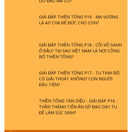
GIẢI ĐÁP THIỀN TÔNG P19 - MA VƯƠNG
LÀ AI? CHA ĐỂ ĐỨC CHO CON?
GIẢI ĐÁP THIỀN TÔNG P18 - CÕI VÔ SANH
Ở ĐÂU? TẠI SAO VIỆT NAM LÀ NƠI CÔNG
BỐ THIỀN TÔNG?
GIẢI ĐÁP THIỀN TÔNG P17 - TU TỊNH ĐỘ
CÓ GIẢI THOÁT KHÔNG? CON NGƯỜI
ĐẦU TIÊN?
THIỀN TÔNG TÂN DIỆU - GIẢI ĐÁP P16 -
THẦN THÁNH TIÊN ĂN GÌ? ĐẠO DẠY TU
ĐỂ LÀM SÚC SINH?
GIẢI ĐÁP THIỀN TÔNG P15 - TỔ CHỨC
LOÀI CÔ HỒN - GIÁO LÝ ĐẠO PHẬT KHI