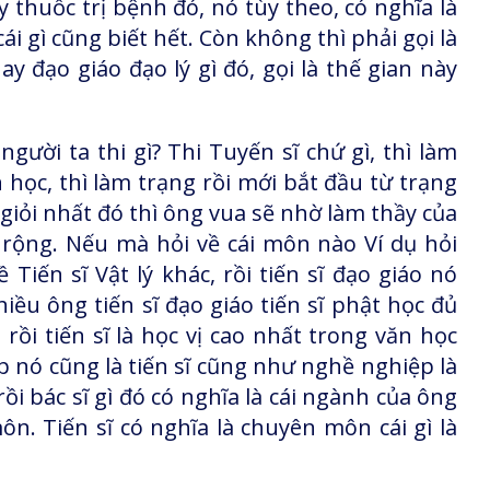
ầy thuốc trị bệnh đó, nó tùy theo, có nghĩa là
ái gì cũng biết hết. Còn không thì phải gọi là
y đạo giáo đạo lý gì đó, gọi là thế gian này
người ta thi gì? Thi Tuyến sĩ chứ gì, thì làm
 học, thì làm trạng rồi mới bắt đầu từ trạng
giỏi nhất đó thì ông vua sẽ nhờ làm thầy của
i rộng. Nếu mà hỏi về cái môn nào Ví dụ hỏi
Tiến sĩ Vật lý khác, rồi tiến sĩ đạo giáo nó
iều ông tiến sĩ đạo giáo tiến sĩ phật học đủ
rồi tiến sĩ là học vị cao nhất trong văn học
nó cũng là tiến sĩ cũng như nghề nghiệp là
rồi bác sĩ gì đó có nghĩa là cái ngành của ông
n. Tiến sĩ có nghĩa là chuyên môn cái gì là