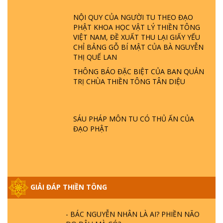
GIẢI ĐÁP ĐẶC BIỆT P23 - THIÊN ĐÀNG Ở
ĐÂU? ĐỊA NGỤC Ở ĐÂU? ĐỨC CHÚA TRỜI
NỘI QUY CỦA NGƯỜI TU THEO ĐẠO
LÀ AI? QUỶ SA TĂNG? | TTTD
PHẬT KHOA HỌC VẬT LÝ THIỀN TÔNG
VIỆT NAM, ĐỀ XUẤT THU LẠI GIẤY YẾU
CHỈ BẢNG GỖ BÍ MẬT CỦA BÀ NGUYỄN
GIẢI ĐÁP THIỀN TÔNG ĐẶC BIỆT P22 - TẠI
THỊ QUẾ LAN
SAO TRÁI ĐẤT NHIỀU THIÊN TAI - LŨ LỤT
- HỎA HOẠN | TTTD
THÔNG BÁO ĐẶC BIỆT CỦA BAN QUẢN
TRỊ CHÙA THIỀN TÔNG TÂN DIỆU
GIẢI ĐÁP THIỀN TÔNG ĐẶC BIỆT P21 - TẠI
SAO ĐỨC PHẬT BƯỚC ĐI 7 BƯỚC TRÊN
HOA SEN ? | TTTD
SÁU PHÁP MÔN TU CÓ THỦ ẤN CỦA
ĐẠO PHẬT
GIẢI ĐÁP VỀ LỄ TIỄN THIỀN TÔNG SƯ
NGỌC LÂM VỀ PHẬT GIỚI
GIẢI ĐÁP THIỀN TÔNG
GIẢI ĐÁP THIỀN TÔNG ĐẶC BIỆT PHẦN 20
- BÁC NGUYỄN NHÂN LÀ AI? PHIỀN NÃO
DO ĐÂU MÀ CÓ?