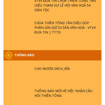
VTV5 ĐƯA TIN CHÙA THIỀN TÔNG TÂN
DIỆU THAM DỰ LỄ HỘI VĂN HOÁ 54
DÂN TỘC
CHÙA THIỀN TÔNG TÂN DIỆU GÓP
PHẦN GÌN GIỮ DI SẢN VĂN HOÁ - VTV4
ĐƯA TIN | TTTD
THÔNG BÁO
GIẢI ĐÁP ĐẶC BIỆT P25 - SUỐT 49 NĂM
PHẬT KHÔNG NÓI? HỘI LONG HOA LÀ
CHO MƯỢN SÁCH, ĐĨA
HỘI GÌ? TỬ VÌ ĐẠO
GIẢI ĐÁP ĐẶC BIỆT P24 - TÁNH PHẬT
ĐƯỢC HÌNH THÀNH NHƯ THẾ NÀO?
THÔNG BÁO MỚI VỀ VIỆC NHẬN CÂU
PHẬT GIỚI CÓ THỜI GIAN KHÔNG? |
HỎI THIỀN TÔNG
TTTD