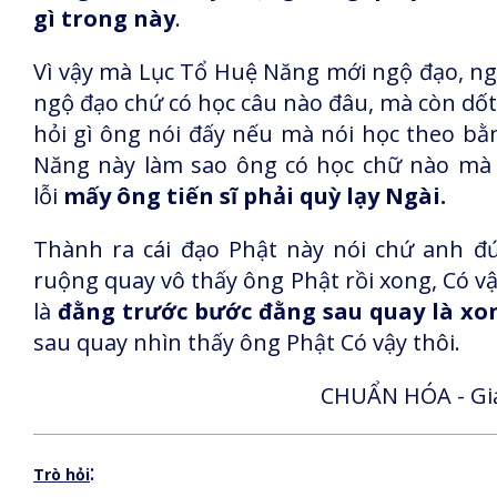
gì trong này
.
Vì vậy mà Lục Tổ Huệ Năng mới ngộ đạo, ng
ngộ đạo chứ có học câu nào đâu, mà còn dốt
hỏi gì ông nói đấy nếu mà nói học theo bằn
Năng này làm sao ông có học chữ nào mà n
lỗi
mấy ông tiến sĩ phải quỳ lạy Ngài.
Thành ra cái đạo Phật này nói chứ anh đ
ruộng quay vô thấy ông Phật rồi xong, Có v
là
đằng trước bước đằng sau quay là xo
sau quay nhìn thấy ông Phật Có vậy thôi.
CHUẨN HÓA - Giả
:
Trò hỏi