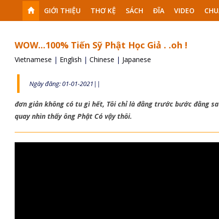
GIỚI THIỆU
THƠ KỆ
SÁCH
ĐĨA
VIDEO
CHU
WOW...100% Tiến Sỹ Phật Học Giả . .oh !
Vietnamese
|
English
|
Chinese
|
Japanese
Ngày đăng: 01-01-2021||
đơn giản không có tu gì hết, Tôi chỉ là đằng trước bước đằng sa
quay nhìn thấy ông Phật Có vậy thôi.