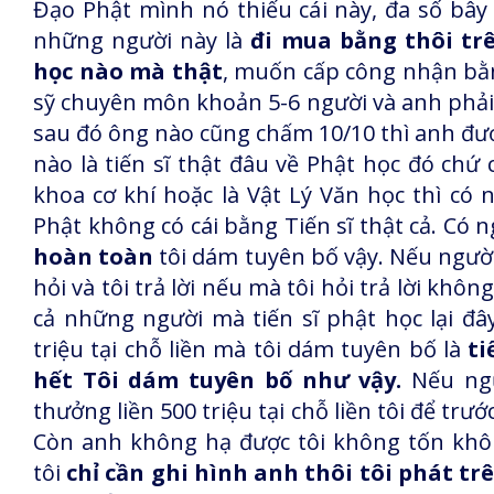
Đạo Phật mình nó thiếu cái này, đa số bây 
những người này là
đi mua bằng thôi trê
học nào mà thật
, muốn cấp công nhận bằng
sỹ chuyên môn khoản 5-6 người và anh phải 
sau đó ông nào cũng chấm 10/10 thì anh được
nào là tiến sĩ thật đâu về Phật học đó chứ c
khoa cơ khí hoặc là Vật Lý Văn học thì có 
Phật không có cái bằng Tiến sĩ thật cả. Có 
hoàn toàn
tôi dám tuyên bố vậy. Nếu người n
hỏi và tôi trả lời nếu mà tôi hỏi trả lời khôn
cả những người mà tiến sĩ phật học lại đâ
triệu tại chỗ liền mà tôi dám tuyên bố là
ti
hết Tôi dám tuyên bố như vậy.
Nếu ngườ
thưởng liền 500 triệu tại chỗ liền tôi để trư
Còn anh không hạ được tôi không tốn khôn
tôi
chỉ cần ghi hình anh thôi tôi phát t