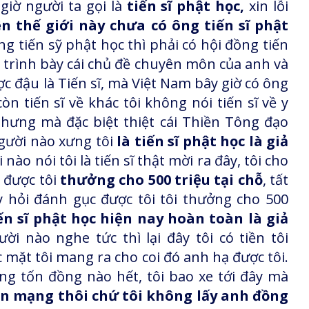
giờ người ta gọi là
tiến sĩ phật học,
xin lỗi
n thế giới này chưa có ông tiến sĩ phật
 tiến sỹ phật học thì phải có hội đồng tiến
trình bày cái chủ đề chuyên môn của anh và
 đậu là Tiến sĩ, mà Việt Nam bây giờ có ông
òn tiến sĩ về khác tôi không nói tiến sĩ về y
nhưng mà đặc biệt thiệt cái Thiền Tông đạo
người nào xưng tôi
là tiến sĩ phật học là giả
ào nói tôi là tiến sĩ thật mời ra đây, tôi cho
g được tôi
thưởng cho 500 triệu tại chỗ
, tất
y hỏi đánh gục được tôi tôi thưởng cho 500
ến sĩ phật học hiện nay hoàn toàn là giả
i nào nghe tức thì lại đây tôi có tiền tôi
ớc mặt tôi mang ra cho coi đó anh hạ được tôi.
g tốn đồng nào hết, tôi bao xe tới đây mà
rên mạng thôi chứ tôi không lấy anh đồng