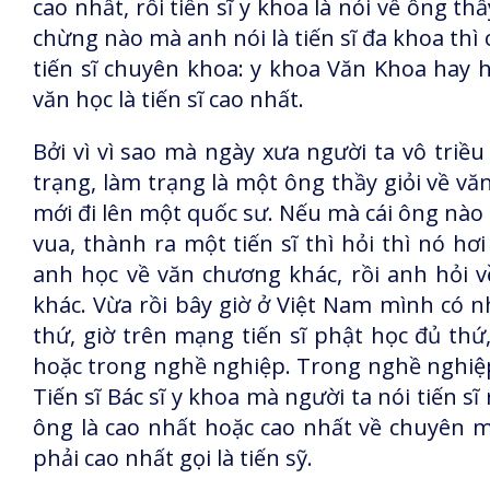
cao nhất, rồi tiến sĩ y khoa là nói về ông th
chừng nào mà anh nói là tiến sĩ đa khoa thì c
tiến sĩ chuyên khoa: y khoa Văn Khoa hay ha
văn học là tiến sĩ cao nhất.
Bởi vì vì sao mà ngày xưa người ta vô triều 
trạng, làm trạng là một ông thầy giỏi về văn
mới đi lên một quốc sư. Nếu mà cái ông nào 
vua, thành ra một tiến sĩ thì hỏi thì nó hơ
anh học về văn chương khác, rồi anh hỏi về 
khác. Vừa rồi bây giờ ở Việt Nam mình có nh
thứ, giờ trên mạng tiến sĩ phật học đủ thứ, 
hoặc trong nghề nghiệp. Trong nghề nghiệp 
Tiến sĩ Bác sĩ y khoa mà người ta nói tiến sĩ 
ông là cao nhất hoặc cao nhất về chuyên mô
phải cao nhất gọi là tiến sỹ.