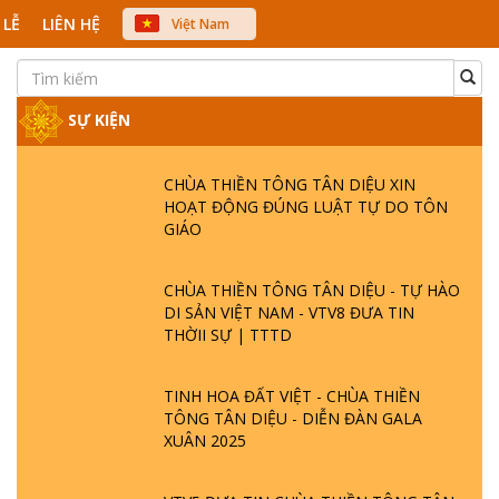
 LỄ
LIÊN HỆ
Việt Nam
中文
English
Japanese
SỰ KIỆN
CHÙA THIỀN TÔNG TÂN DIỆU XIN
HOẠT ĐỘNG ĐÚNG LUẬT TỰ DO TÔN
GIÁO
CHÙA THIỀN TÔNG TÂN DIỆU - TỰ HÀO
DI SẢN VIỆT NAM - VTV8 ĐƯA TIN
THỜII SỰ | TTTD
TINH HOA ĐẤT VIỆT - CHÙA THIỀN
TÔNG TÂN DIỆU - DIỄN ĐÀN GALA
XUÂN 2025