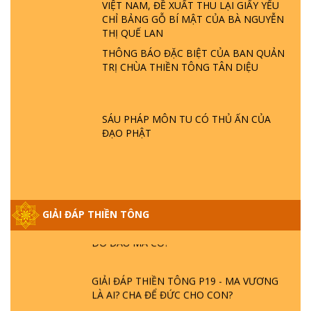
VIỆT NAM, ĐỀ XUẤT THU LẠI GIẤY YẾU
GIẢI ĐÁP THIỀN TÔNG ĐẶC BIỆT P22 - TẠI
CHỈ BẢNG GỖ BÍ MẬT CỦA BÀ NGUYỄN
SAO TRÁI ĐẤT NHIỀU THIÊN TAI - LŨ LỤT
THỊ QUẾ LAN
- HỎA HOẠN | TTTD
THÔNG BÁO ĐẶC BIỆT CỦA BAN QUẢN
TRỊ CHÙA THIỀN TÔNG TÂN DIỆU
GIẢI ĐÁP THIỀN TÔNG ĐẶC BIỆT P21 - TẠI
SAO ĐỨC PHẬT BƯỚC ĐI 7 BƯỚC TRÊN
HOA SEN ? | TTTD
SÁU PHÁP MÔN TU CÓ THỦ ẤN CỦA
ĐẠO PHẬT
GIẢI ĐÁP VỀ LỄ TIỄN THIỀN TÔNG SƯ
NGỌC LÂM VỀ PHẬT GIỚI
GIẢI ĐÁP THIỀN TÔNG ĐẶC BIỆT PHẦN 20
GIẢI ĐÁP THIỀN TÔNG
- BÁC NGUYỄN NHÂN LÀ AI? PHIỀN NÃO
DO ĐÂU MÀ CÓ?
GIẢI ĐÁP THIỀN TÔNG P19 - MA VƯƠNG
LÀ AI? CHA ĐỂ ĐỨC CHO CON?