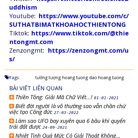
uddhism
Youtube:
https://www.youtube.com/c/
SUTHATBIMATKHOAHOCTHIENTONG
Tiktok:
https://www.tiktok.com/@thie
ntongmt.com
Zenzongmt:
https://zenzongmt.com/u
s/
Tags:
tưởng tượng
hoang tuong
dao hoang tuong
BÀI VIẾT LIÊN QUAN
Thiền Tông: Giải Mã Chữ Viết...!
01-01-2021
Biết đời người là vô thường sao vẫn chần chừ
việc tạo Công đức
27-03-2022
Làm sao UFO bay xuyên qua 6 bầu khí quyển
trái đất được
24-09-2021
Nhiệt Tình Quá Mức Có Giải Thoát Không...