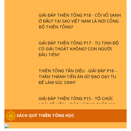
GIẢI ĐÁP THIỀN TÔNG P18 - CÕI VÔ SANH
Ở ĐÂU? TẠI SAO VIỆT NAM LÀ NƠI CÔNG
BỐ THIỀN TÔNG?
GIẢI ĐÁP THIỀN TÔNG P17 - TU TỊNH ĐỘ
CÓ GIẢI THOÁT KHÔNG? CON NGƯỜI
ĐẦU TIÊN?
THIỀN TÔNG TÂN DIỆU - GIẢI ĐÁP P16 -
THẦN THÁNH TIÊN ĂN GÌ? ĐẠO DẠY TU
ĐỂ LÀM SÚC SINH?
GIẢI ĐÁP THIỀN TÔNG P15 - TỔ CHỨC
LOÀI CÔ HỒN - GIÁO LÝ ĐẠO PHẬT KHI
NÀO XUẤT BẢN
SÁCH QUÝ THIỀN TÔNG HỌC
GIẢI ĐÁP THIỀN TÔNG ĐẶC BIỆT - P14 -
NGUỒN GỐC ÂM LỊCH DƯƠNG LỊCH -