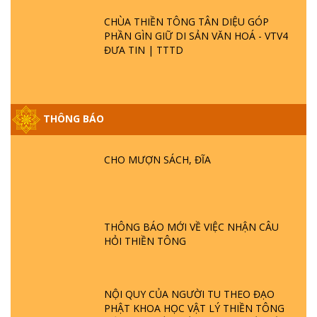
CHÙA THIỀN TÔNG TÂN DIỆU GÓP
PHẦN GÌN GIỮ DI SẢN VĂN HOÁ - VTV4
ĐƯA TIN | TTTD
THÔNG BÁO
GIẢI ĐÁP ĐẶC BIỆT P25 - SUỐT 49 NĂM
PHẬT KHÔNG NÓI? HỘI LONG HOA LÀ
HỘI GÌ? TỬ VÌ ĐẠO
CHO MƯỢN SÁCH, ĐĨA
GIẢI ĐÁP ĐẶC BIỆT P24 - TÁNH PHẬT
ĐƯỢC HÌNH THÀNH NHƯ THẾ NÀO?
PHẬT GIỚI CÓ THỜI GIAN KHÔNG? |
THÔNG BÁO MỚI VỀ VIỆC NHẬN CÂU
TTTD
HỎI THIỀN TÔNG
GIẢI ĐÁP ĐẶC BIỆT P23 - THIÊN ĐÀNG Ở
ĐÂU? ĐỊA NGỤC Ở ĐÂU? ĐỨC CHÚA TRỜI
LÀ AI? QUỶ SA TĂNG? | TTTD
NỘI QUY CỦA NGƯỜI TU THEO ĐẠO
PHẬT KHOA HỌC VẬT LÝ THIỀN TÔNG