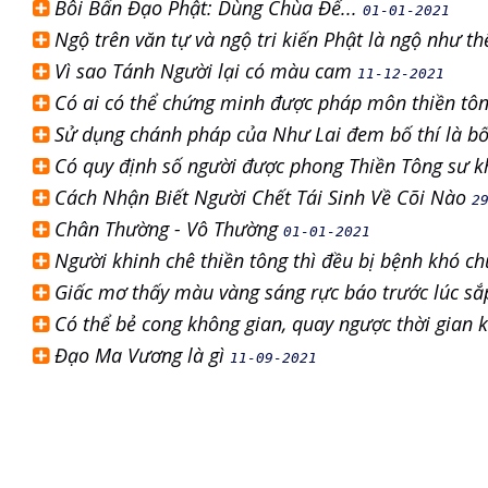
Bôi Bẩn Đạo Phật: Dùng Chùa Để...
01-01-2021
Ngộ trên văn tự và ngộ tri kiến Phật là ngộ như t
Vì sao Tánh Người lại có màu cam
11-12-2021
Có ai có thể chứng minh được pháp môn thiền tô
Sử dụng chánh pháp của Như Lai đem bố thí là bố
Có quy định số người được phong Thiền Tông sư 
Cách Nhận Biết Người Chết Tái Sinh Về Cõi Nào
2
Chân Thường - Vô Thường
01-01-2021
Người khinh chê thiền tông thì đều bị bệnh khó c
Giấc mơ thấy màu vàng sáng rực báo trước lúc sắ
Có thể bẻ cong không gian, quay ngược thời gian
Đạo Ma Vương là gì
11-09-2021