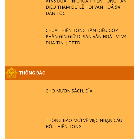
VTV5 ĐƯA TIN CHÙA THIỀN TÔNG TÂN
DIỆU THAM DỰ LỄ HỘI VĂN HOÁ 54
DÂN TỘC
CHÙA THIỀN TÔNG TÂN DIỆU GÓP
PHẦN GÌN GIỮ DI SẢN VĂN HOÁ - VTV4
ĐƯA TIN | TTTD
THÔNG BÁO
GIẢI ĐÁP ĐẶC BIỆT P25 - SUỐT 49 NĂM
CHO MƯỢN SÁCH, ĐĨA
PHẬT KHÔNG NÓI? HỘI LONG HOA LÀ
HỘI GÌ? TỬ VÌ ĐẠO
GIẢI ĐÁP ĐẶC BIỆT P24 - TÁNH PHẬT
THÔNG BÁO MỚI VỀ VIỆC NHẬN CÂU
ĐƯỢC HÌNH THÀNH NHƯ THẾ NÀO?
HỎI THIỀN TÔNG
PHẬT GIỚI CÓ THỜI GIAN KHÔNG? |
TTTD