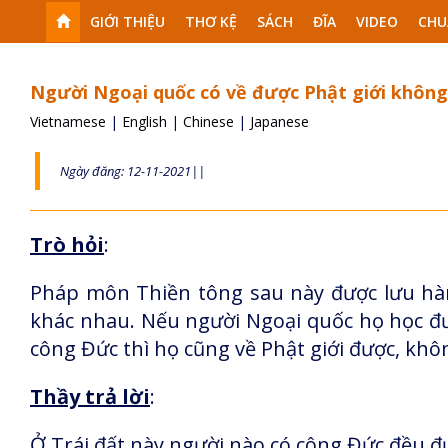
GIỚI THIỆU
THƠ KỆ
SÁCH
ĐĨA
VIDEO
CHU
Người Ngoại quốc có về được Phật giới không
Vietnamese
|
English
|
Chinese
|
Japanese
Ngày đăng: 12-11-2021||
Trò hỏi
:
Pháp môn Thiền tông sau này được lưu hành
khác nhau. Nếu người Ngoại quốc họ học đư
công Đức thì họ cũng về Phật giới được, khô
Thầy trả lời
:
Ở Trái đất này người nào có công Đức đều đư