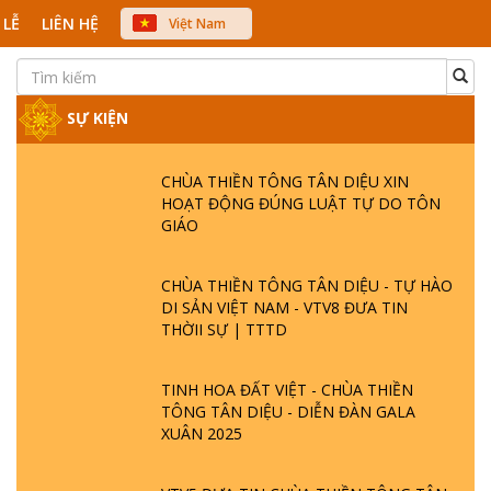
 LỄ
LIÊN HỆ
Việt Nam
中文
English
Japanese
SỰ KIỆN
CHÙA THIỀN TÔNG TÂN DIỆU XIN
HOẠT ĐỘNG ĐÚNG LUẬT TỰ DO TÔN
GIÁO
CHÙA THIỀN TÔNG TÂN DIỆU - TỰ HÀO
DI SẢN VIỆT NAM - VTV8 ĐƯA TIN
THỜII SỰ | TTTD
TINH HOA ĐẤT VIỆT - CHÙA THIỀN
TÔNG TÂN DIỆU - DIỄN ĐÀN GALA
XUÂN 2025