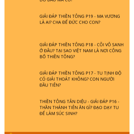
GIẢI ĐÁP THIỀN TÔNG P19 - MA VƯƠNG
LÀ AI? CHA ĐỂ ĐỨC CHO CON?
GIẢI ĐÁP THIỀN TÔNG P18 - CÕI VÔ SANH
Ở ĐÂU? TẠI SAO VIỆT NAM LÀ NƠI CÔNG
BỐ THIỀN TÔNG?
GIẢI ĐÁP THIỀN TÔNG P17 - TU TỊNH ĐỘ
CÓ GIẢI THOÁT KHÔNG? CON NGƯỜI
ĐẦU TIÊN?
THIỀN TÔNG TÂN DIỆU - GIẢI ĐÁP P16 -
THẦN THÁNH TIÊN ĂN GÌ? ĐẠO DẠY TU
ĐỂ LÀM SÚC SINH?
GIẢI ĐÁP THIỀN TÔNG P15 - TỔ CHỨC
LOÀI CÔ HỒN - GIÁO LÝ ĐẠO PHẬT KHI