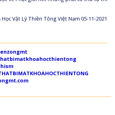
 Học Vật Lý Thiền Tông Việt Nam 05-11-2021
/zenzongmt
uthatbimatkhoahocthientong
dhism
/SUTHATBIMATKHOAHOCTHIENTONG
tongmt.com