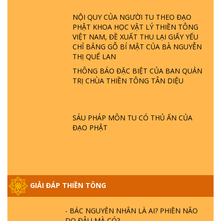
GIẢI ĐÁP ĐẶC BIỆT P23 - THIÊN ĐÀNG Ở
NỘI QUY CỦA NGƯỜI TU THEO ĐẠO
ĐÂU? ĐỊA NGỤC Ở ĐÂU? ĐỨC CHÚA TRỜI
PHẬT KHOA HỌC VẬT LÝ THIỀN TÔNG
LÀ AI? QUỶ SA TĂNG? | TTTD
VIỆT NAM, ĐỀ XUẤT THU LẠI GIẤY YẾU
CHỈ BẢNG GỖ BÍ MẬT CỦA BÀ NGUYỄN
GIẢI ĐÁP THIỀN TÔNG ĐẶC BIỆT P22 - TẠI
THỊ QUẾ LAN
SAO TRÁI ĐẤT NHIỀU THIÊN TAI - LŨ LỤT
THÔNG BÁO ĐẶC BIỆT CỦA BAN QUẢN
- HỎA HOẠN | TTTD
TRỊ CHÙA THIỀN TÔNG TÂN DIỆU
GIẢI ĐÁP THIỀN TÔNG ĐẶC BIỆT P21 - TẠI
SAO ĐỨC PHẬT BƯỚC ĐI 7 BƯỚC TRÊN
SÁU PHÁP MÔN TU CÓ THỦ ẤN CỦA
HOA SEN ? | TTTD
ĐẠO PHẬT
GIẢI ĐÁP VỀ LỄ TIỄN THIỀN TÔNG SƯ
NGỌC LÂM VỀ PHẬT GIỚI
GIẢI ĐÁP THIỀN TÔNG
GIẢI ĐÁP THIỀN TÔNG ĐẶC BIỆT PHẦN 20
- BÁC NGUYỄN NHÂN LÀ AI? PHIỀN NÃO
DO ĐÂU MÀ CÓ?