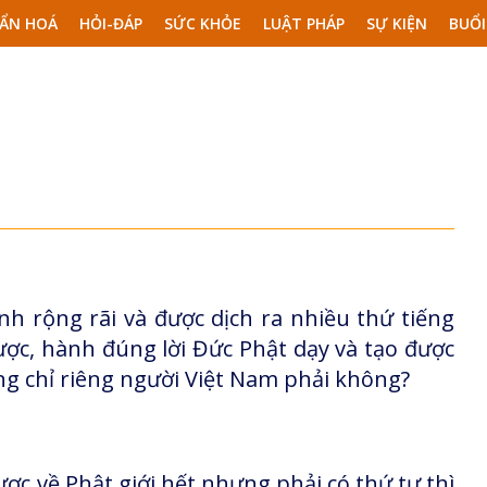
ẨN HOÁ
HỎI-ĐÁP
SỨC KHỎE
LUẬT PHÁP
SỰ KIỆN
BUỔI
 rộng rãi và được dịch ra nhiều thứ tiếng
ợc, hành đúng lời Đức Phật dạy và tạo được
ng chỉ riêng người Việt Nam phải không?
ợc về Phật giới hết nhưng phải có thứ tự thì