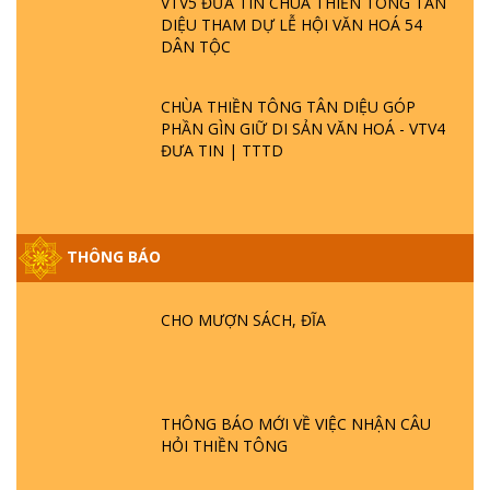
VTV5 ĐƯA TIN CHÙA THIỀN TÔNG TÂN
DIỆU THAM DỰ LỄ HỘI VĂN HOÁ 54
DÂN TỘC
CHÙA THIỀN TÔNG TÂN DIỆU GÓP
PHẦN GÌN GIỮ DI SẢN VĂN HOÁ - VTV4
ĐƯA TIN | TTTD
THÔNG BÁO
GIẢI ĐÁP ĐẶC BIỆT P25 - SUỐT 49 NĂM
PHẬT KHÔNG NÓI? HỘI LONG HOA LÀ
HỘI GÌ? TỬ VÌ ĐẠO
CHO MƯỢN SÁCH, ĐĨA
GIẢI ĐÁP ĐẶC BIỆT P24 - TÁNH PHẬT
ĐƯỢC HÌNH THÀNH NHƯ THẾ NÀO?
PHẬT GIỚI CÓ THỜI GIAN KHÔNG? |
THÔNG BÁO MỚI VỀ VIỆC NHẬN CÂU
TTTD
HỎI THIỀN TÔNG
GIẢI ĐÁP ĐẶC BIỆT P23 - THIÊN ĐÀNG Ở