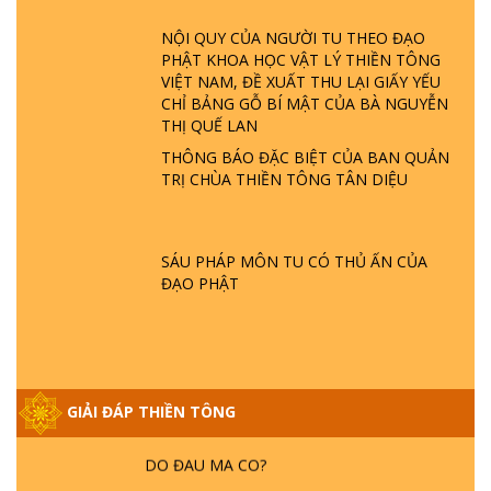
ĐÂU? ĐỊA NGỤC Ở ĐÂU? ĐỨC CHÚA TRỜI
LÀ AI? QUỶ SA TĂNG? | TTTD
NỘI QUY CỦA NGƯỜI TU THEO ĐẠO
PHẬT KHOA HỌC VẬT LÝ THIỀN TÔNG
VIỆT NAM, ĐỀ XUẤT THU LẠI GIẤY YẾU
GIẢI ĐÁP THIỀN TÔNG ĐẶC BIỆT P22 - TẠI
CHỈ BẢNG GỖ BÍ MẬT CỦA BÀ NGUYỄN
SAO TRÁI ĐẤT NHIỀU THIÊN TAI - LŨ LỤT
THỊ QUẾ LAN
- HỎA HOẠN | TTTD
THÔNG BÁO ĐẶC BIỆT CỦA BAN QUẢN
TRỊ CHÙA THIỀN TÔNG TÂN DIỆU
GIẢI ĐÁP THIỀN TÔNG ĐẶC BIỆT P21 - TẠI
SAO ĐỨC PHẬT BƯỚC ĐI 7 BƯỚC TRÊN
HOA SEN ? | TTTD
SÁU PHÁP MÔN TU CÓ THỦ ẤN CỦA
ĐẠO PHẬT
GIẢI ĐÁP VỀ LỄ TIỄN THIỀN TÔNG SƯ
NGỌC LÂM VỀ PHẬT GIỚI
GIẢI ĐÁP THIỀN TÔNG ĐẶC BIỆT PHẦN 20
GIẢI ĐÁP THIỀN TÔNG
- BÁC NGUYỄN NHÂN LÀ AI? PHIỀN NÃO
DO ĐÂU MÀ CÓ?