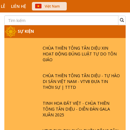
 LỄ
LIÊN HỆ
Việt Nam
中文
English
Japanese
SỰ KIỆN
CHÙA THIỀN TÔNG TÂN DIỆU XIN
HOẠT ĐỘNG ĐÚNG LUẬT TỰ DO TÔN
GIÁO
CHÙA THIỀN TÔNG TÂN DIỆU - TỰ HÀO
DI SẢN VIỆT NAM - VTV8 ĐƯA TIN
THỜII SỰ | TTTD
TINH HOA ĐẤT VIỆT - CHÙA THIỀN
TÔNG TÂN DIỆU - DIỄN ĐÀN GALA
XUÂN 2025