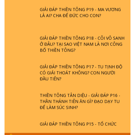
GIẢI ĐÁP THIỀN TÔNG P19 - MA VƯƠNG
LÀ AI? CHA ĐỂ ĐỨC CHO CON?
GIẢI ĐÁP THIỀN TÔNG P18 - CÕI VÔ SANH
Ở ĐÂU? TẠI SAO VIỆT NAM LÀ NƠI CÔNG
BỐ THIỀN TÔNG?
GIẢI ĐÁP THIỀN TÔNG P17 - TU TỊNH ĐỘ
CÓ GIẢI THOÁT KHÔNG? CON NGƯỜI
ĐẦU TIÊN?
THIỀN TÔNG TÂN DIỆU - GIẢI ĐÁP P16 -
THẦN THÁNH TIÊN ĂN GÌ? ĐẠO DẠY TU
ĐỂ LÀM SÚC SINH?
GIẢI ĐÁP THIỀN TÔNG P15 - TỔ CHỨC
LOÀI CÔ HỒN - GIÁO LÝ ĐẠO PHẬT KHI
NÀO XUẤT BẢN