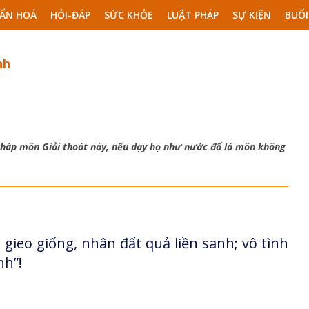
ẨN HOÁ
HỎI-ĐÁP
SỨC KHỎE
LUẬT PHÁP
SỰ KIỆN
BUỔI
nh
pháp môn Giải thoát này, nếu dạy họ như nước đổ lá môn không
 gieo giống, nhân đất quả liền sanh; vô tình
nh”!