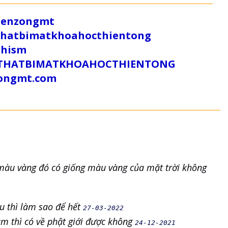
/zenzongmt
uthatbimatkhoahocthientong
dhism
/SUTHATBIMATKHOAHOCTHIENTONG
tongmt.com
 màu vàng đó có giống màu vàng của mặt trời không
u thì làm sao để hết
27-03-2022
m thì có về phật giới được không
24-12-2021