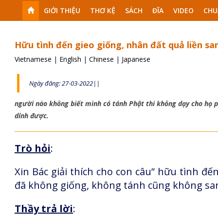
GIỚI THIỆU
THƠ KỆ
SÁCH
ĐĨA
VIDEO
CHU
Hữu tình đến gieo giống, nhân đất quả liền sa
Vietnamese
|
English
|
Chinese
|
Japanese
Ngày đăng: 27-03-2022||
người nào không biết mình có tánh Phật thì không dạy cho họ 
dính được.
Trò hỏi
:
Xin Bác giải thích cho con câu” hữu tình đến
đã không giống, không tánh cũng không sa
Thầy trả lời
: