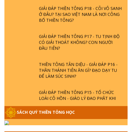
GIẢI ĐÁP THIỀN TÔNG P18 - CÕI VÔ SANH
Ở ĐÂU? TẠI SAO VIỆT NAM LÀ NƠI CÔNG
BỐ THIỀN TÔNG?
GIẢI ĐÁP THIỀN TÔNG P17 - TU TỊNH ĐỘ
CÓ GIẢI THOÁT KHÔNG? CON NGƯỜI
ĐẦU TIÊN?
THIỀN TÔNG TÂN DIỆU - GIẢI ĐÁP P16 -
THẦN THÁNH TIÊN ĂN GÌ? ĐẠO DẠY TU
ĐỂ LÀM SÚC SINH?
GIẢI ĐÁP THIỀN TÔNG P15 - TỔ CHỨC
LOÀI CÔ HỒN - GIÁO LÝ ĐẠO PHẬT KHI
NÀO XUẤT BẢN
SÁCH QUÝ THIỀN TÔNG HỌC
GIẢI ĐÁP THIỀN TÔNG ĐẶC BIỆT - P14 -
NGUỒN GỐC ÂM LỊCH DƯƠNG LỊCH -
TẦNG BÌNH LƯU LỚN ĐẾN ĐÂU