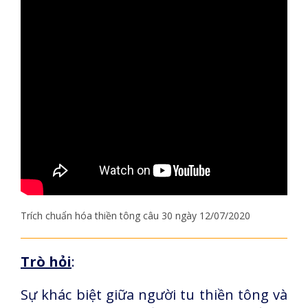
Trích chuẩn hóa thiền tông câu 30 ngày 12/07/2020
Trò hỏi
:
Sự khác biệt giữa người tu thiền tông và