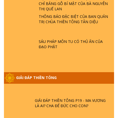
SAO TRÁI ĐẤT NHIỀU THIÊN TAI - LŨ LỤT
CHỈ BẢNG GỖ BÍ MẬT CỦA BÀ NGUYỄN
- HỎA HOẠN | TTTD
THỊ QUẾ LAN
THÔNG BÁO ĐẶC BIỆT CỦA BAN QUẢN
TRỊ CHÙA THIỀN TÔNG TÂN DIỆU
GIẢI ĐÁP THIỀN TÔNG ĐẶC BIỆT P21 - TẠI
SAO ĐỨC PHẬT BƯỚC ĐI 7 BƯỚC TRÊN
HOA SEN ? | TTTD
SÁU PHÁP MÔN TU CÓ THỦ ẤN CỦA
ĐẠO PHẬT
GIẢI ĐÁP VỀ LỄ TIỄN THIỀN TÔNG SƯ
NGỌC LÂM VỀ PHẬT GIỚI
GIẢI ĐÁP THIỀN TÔNG ĐẶC BIỆT PHẦN 20
GIẢI ĐÁP THIỀN TÔNG
- BÁC NGUYỄN NHÂN LÀ AI? PHIỀN NÃO
DO ĐÂU MÀ CÓ?
GIẢI ĐÁP THIỀN TÔNG P19 - MA VƯƠNG
LÀ AI? CHA ĐỂ ĐỨC CHO CON?