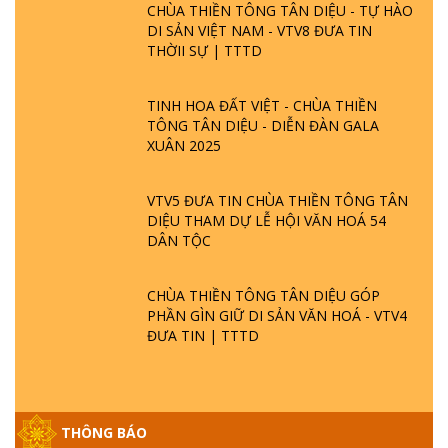
CHÙA THIỀN TÔNG TÂN DIỆU - TỰ HÀO
DI SẢN VIỆT NAM - VTV8 ĐƯA TIN
THỜII SỰ | TTTD
TINH HOA ĐẤT VIỆT - CHÙA THIỀN
TÔNG TÂN DIỆU - DIỄN ĐÀN GALA
XUÂN 2025
VTV5 ĐƯA TIN CHÙA THIỀN TÔNG TÂN
DIỆU THAM DỰ LỄ HỘI VĂN HOÁ 54
DÂN TỘC
CHÙA THIỀN TÔNG TÂN DIỆU GÓP
PHẦN GÌN GIỮ DI SẢN VĂN HOÁ - VTV4
ĐƯA TIN | TTTD
THÔNG BÁO
GIẢI ĐÁP ĐẶC BIỆT P25 - SUỐT 49 NĂM