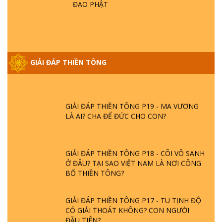
ĐẠO PHẬT
GIẢI ĐÁP VỀ LỄ TIỄN THIỀN TÔNG SƯ
NGỌC LÂM VỀ PHẬT GIỚI
GIẢI ĐÁP THIỀN TÔNG ĐẶC BIỆT PHẦN 20
GIẢI ĐÁP THIỀN TÔNG
- BÁC NGUYỄN NHÂN LÀ AI? PHIỀN NÃO
DO ĐÂU MÀ CÓ?
GIẢI ĐÁP THIỀN TÔNG P19 - MA VƯƠNG
LÀ AI? CHA ĐỂ ĐỨC CHO CON?
GIẢI ĐÁP THIỀN TÔNG P18 - CÕI VÔ SANH
Ở ĐÂU? TẠI SAO VIỆT NAM LÀ NƠI CÔNG
BỐ THIỀN TÔNG?
GIẢI ĐÁP THIỀN TÔNG P17 - TU TỊNH ĐỘ
CÓ GIẢI THOÁT KHÔNG? CON NGƯỜI
ĐẦU TIÊN?