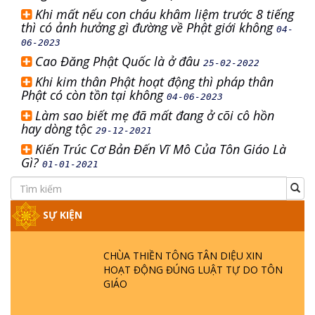
Khi mất nếu con cháu khâm liệm trước 8 tiếng
thì có ảnh hưởng gì đường về Phật giới không
04-
06-2023
Cao Đăng Phật Quốc là ở đâu
25-02-2022
Khi kim thân Phật hoạt động thì pháp thân
Phật có còn tồn tại không
04-06-2023
Làm sao biết mẹ đã mất đang ở cõi cô hồn
hay dòng tộc
29-12-2021
Kiến Trúc Cơ Bản Đến Vĩ Mô Của Tôn Giáo Là
Gì?
01-01-2021
SỰ KIỆN
CHÙA THIỀN TÔNG TÂN DIỆU XIN
HOẠT ĐỘNG ĐÚNG LUẬT TỰ DO TÔN
GIÁO