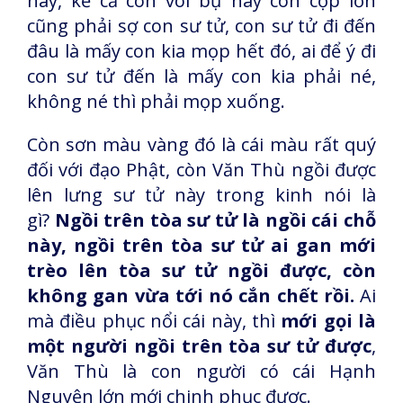
này, kể cả con voi bự hay con cọp lớn
cũng phải sợ con sư tử, con sư tử đi đến
đâu là mấy con kia mọp hết đó, ai để ý đi
con sư tử đến là mấy con kia phải né,
không né thì phải mọp xuống.
Còn sơn màu vàng đó là cái màu rất quý
đối với đạo Phật, còn Văn Thù ngồi được
lên lưng sư tử này trong kinh nói là
gì?
Ngồi trên tòa sư tử là ngồi cái chỗ
này, ngồi trên tòa sư tử ai gan mới
trèo lên tòa sư tử ngồi được, còn
không gan vừa tới nó cắn chết rồi.
Ai
mà điều phục nổi cái này, thì
mới gọi là
một người ngồi trên tòa sư tử được
,
Văn Thù là con người có cái Hạnh
Nguyện lớn mới chinh phục được.