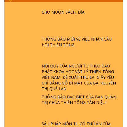
PHẬT KHÔNG NÓI? HỘI LONG HOA LÀ
HỘI GÌ? TỬ VÌ ĐẠO
CHO MƯỢN SÁCH, ĐĨA
GIẢI ĐÁP ĐẶC BIỆT P24 - TÁNH PHẬT
ĐƯỢC HÌNH THÀNH NHƯ THẾ NÀO?
PHẬT GIỚI CÓ THỜI GIAN KHÔNG? |
THÔNG BÁO MỚI VỀ VIỆC NHẬN CÂU
TTTD
HỎI THIỀN TÔNG
GIẢI ĐÁP ĐẶC BIỆT P23 - THIÊN ĐÀNG Ở
ĐÂU? ĐỊA NGỤC Ở ĐÂU? ĐỨC CHÚA TRỜI
LÀ AI? QUỶ SA TĂNG? | TTTD
NỘI QUY CỦA NGƯỜI TU THEO ĐẠO
PHẬT KHOA HỌC VẬT LÝ THIỀN TÔNG
VIỆT NAM, ĐỀ XUẤT THU LẠI GIẤY YẾU
GIẢI ĐÁP THIỀN TÔNG ĐẶC BIỆT P22 - TẠI
CHỈ BẢNG GỖ BÍ MẬT CỦA BÀ NGUYỄN
SAO TRÁI ĐẤT NHIỀU THIÊN TAI - LŨ LỤT
THỊ QUẾ LAN
- HỎA HOẠN | TTTD
THÔNG BÁO ĐẶC BIỆT CỦA BAN QUẢN
TRỊ CHÙA THIỀN TÔNG TÂN DIỆU
GIẢI ĐÁP THIỀN TÔNG ĐẶC BIỆT P21 - TẠI
SAO ĐỨC PHẬT BƯỚC ĐI 7 BƯỚC TRÊN
HOA SEN ? | TTTD
SÁU PHÁP MÔN TU CÓ THỦ ẤN CỦA