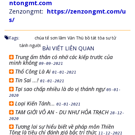
ntongmt.com
Zenzongmt:
https://zenzongmt.com/u
s/
Tags:
chúa tể sơn lâm
Văn Thù
bồ tát
tòa sư tử
tánh người
BÀI VIẾT LIÊN QUAN
Trung ấm thân có nhớ các kiếp trước của
mình không
09-09-2021
Thổ Công Là Ai
01-01-2021
Tin Sai ...!
01-01-2021
Tại sao chấp nhiều là do vị thánh ngự
05-01-
2020
Loại Kiến Tánh...
01-01-2021
TAM GIỚI VÔ AN - DU NHƯ HỎA TRẠCH
28-12-
2020
Tương lai sự hiểu biết về pháp môn Thiền
Tông là tiêu chí đánh giá bậc trí thức
11-12-2021