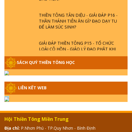
THIỀN TÔNG TÂN DIỆU - GIẢI ĐÁP P16 -
THẦN THÁNH TIÊN ĂN GÌ? ĐẠO DẠY TU
ĐỂ LÀM SÚC SINH?
GIẢI ĐÁP THIỀN TÔNG P15 - TỔ CHỨC
LOÀI CÔ HỒN - GIÁO LÝ ĐẠO PHẬT KHI
NÀO XUẤT BẢN
SÁCH QUÝ THIỀN TÔNG HỌC
GIẢI ĐÁP THIỀN TÔNG ĐẶC BIỆT - P14 -
NGUỒN GỐC ÂM LỊCH DƯƠNG LỊCH -
TẦNG BÌNH LƯU LỚN ĐẾN ĐÂU
LIÊN KẾT WEB
GIẢI ĐÁP THIỀN TÔNG ĐẶC BIỆT - P13 -
CON NGƯỜI TU THÀNH PHẬT ĐƯỢC
KHÔNG? XÁ LỢI PHẬT THẬT - GIẢ | TTTD
Hội Thiền Tông Miền Trung
GIẢI ĐÁP THIỀN TÔNG ĐẶC BIỆT - P12 -
Địa chỉ:
P.Nhơn Phú - TP.Quy Nhơn - Bình Định
SỰ THẬT VỀ ĐẠI HỒNG THỦY? TRỜI ĐÁNH