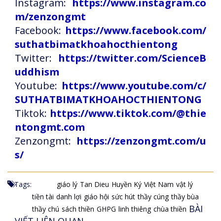
Instagram:
https://www.instagram.co
m/zenzongmt
Facebook:
https://www.facebook.com/
suthatbimatkhoahocthientong
Twitter:
https://twitter.com/ScienceB
uddhism
Youtube:
https://www.youtube.com/c/
SUTHATBIMATKHOAHOCTHIENTONG
Tiktok:
https://www.tiktok.com/@thie
ntongmt.com
Zenzongmt:
https://zenzongmt.com/u
s/
Tags:
giáo lý
Tan Dieu
Huyền Ký
Việt Nam
vật lý
tiền tài
danh lợi
giáo hội
sức hút
thầy cúng
thầy bùa
BÀI
thầy chú
sách thiền
GHPG
linh thiêng
chùa thiền