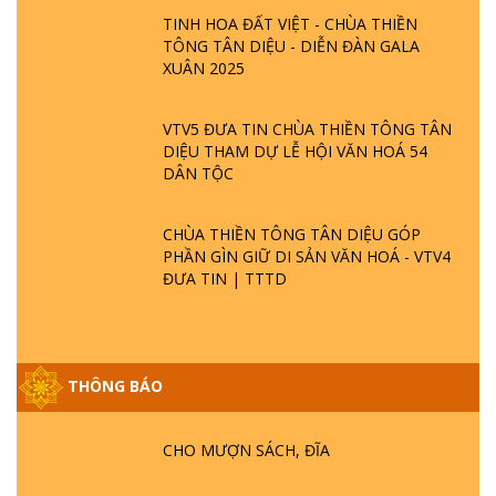
TINH HOA ĐẤT VIỆT - CHÙA THIỀN
TÔNG TÂN DIỆU - DIỄN ĐÀN GALA
XUÂN 2025
VTV5 ĐƯA TIN CHÙA THIỀN TÔNG TÂN
DIỆU THAM DỰ LỄ HỘI VĂN HOÁ 54
DÂN TỘC
CHÙA THIỀN TÔNG TÂN DIỆU GÓP
PHẦN GÌN GIỮ DI SẢN VĂN HOÁ - VTV4
ĐƯA TIN | TTTD
GIẢI ĐÁP ĐẶC BIỆT P25 - SUỐT 49 NĂM
THÔNG BÁO
PHẬT KHÔNG NÓI? HỘI LONG HOA LÀ
HỘI GÌ? TỬ VÌ ĐẠO
CHO MƯỢN SÁCH, ĐĨA
GIẢI ĐÁP ĐẶC BIỆT P24 - TÁNH PHẬT