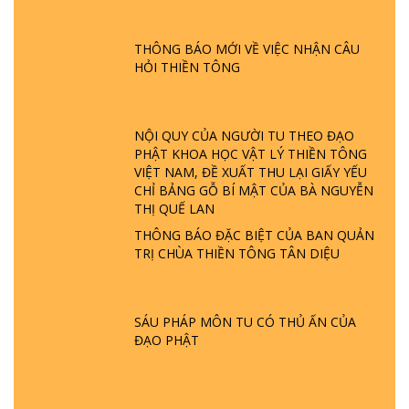
ĐƯỢC HÌNH THÀNH NHƯ THẾ NÀO?
PHẬT GIỚI CÓ THỜI GIAN KHÔNG? |
TTTD
THÔNG BÁO MỚI VỀ VIỆC NHẬN CÂU
HỎI THIỀN TÔNG
GIẢI ĐÁP ĐẶC BIỆT P23 - THIÊN ĐÀNG Ở
ĐÂU? ĐỊA NGỤC Ở ĐÂU? ĐỨC CHÚA TRỜI
LÀ AI? QUỶ SA TĂNG? | TTTD
NỘI QUY CỦA NGƯỜI TU THEO ĐẠO
PHẬT KHOA HỌC VẬT LÝ THIỀN TÔNG
GIẢI ĐÁP THIỀN TÔNG ĐẶC BIỆT P22 - TẠI
VIỆT NAM, ĐỀ XUẤT THU LẠI GIẤY YẾU
SAO TRÁI ĐẤT NHIỀU THIÊN TAI - LŨ LỤT
CHỈ BẢNG GỖ BÍ MẬT CỦA BÀ NGUYỄN
- HỎA HOẠN | TTTD
THỊ QUẾ LAN
THÔNG BÁO ĐẶC BIỆT CỦA BAN QUẢN
GIẢI ĐÁP THIỀN TÔNG ĐẶC BIỆT P21 - TẠI
TRỊ CHÙA THIỀN TÔNG TÂN DIỆU
SAO ĐỨC PHẬT BƯỚC ĐI 7 BƯỚC TRÊN
HOA SEN ? | TTTD
SÁU PHÁP MÔN TU CÓ THỦ ẤN CỦA
GIẢI ĐÁP VỀ LỄ TIỄN THIỀN TÔNG SƯ
ĐẠO PHẬT
NGỌC LÂM VỀ PHẬT GIỚI