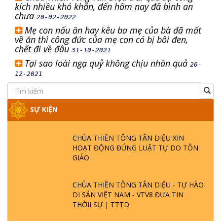
kích nhiều khó khăn, đến hôm nay đã bình an
chưa
20-02-2022
Mẹ con nấu ăn hay kêu ba mẹ của bà đã mất
về ăn thì công đức của mẹ con có bị bôi đen,
chết đi về đâu
31-10-2021
Tại sao loài ngạ quỷ không chịu nhân quả
26-
12-2021
SỰ KIỆN
CHÙA THIỀN TÔNG TÂN DIỆU XIN
HOẠT ĐỘNG ĐÚNG LUẬT TỰ DO TÔN
GIÁO
CHÙA THIỀN TÔNG TÂN DIỆU - TỰ HÀO
DI SẢN VIỆT NAM - VTV8 ĐƯA TIN
THỜII SỰ | TTTD