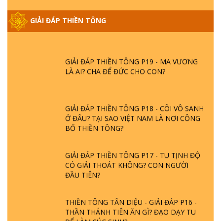
GIẢI ĐÁP THIỀN TÔNG ĐẶC BIỆT PHẦN 20
- BÁC NGUYỄN NHÂN LÀ AI? PHIỀN NÃO
GIẢI ĐÁP THIỀN TÔNG
DO ĐÂU MÀ CÓ?
GIẢI ĐÁP THIỀN TÔNG P19 - MA VƯƠNG
LÀ AI? CHA ĐỂ ĐỨC CHO CON?
GIẢI ĐÁP THIỀN TÔNG P18 - CÕI VÔ SANH
Ở ĐÂU? TẠI SAO VIỆT NAM LÀ NƠI CÔNG
BỐ THIỀN TÔNG?
GIẢI ĐÁP THIỀN TÔNG P17 - TU TỊNH ĐỘ
CÓ GIẢI THOÁT KHÔNG? CON NGƯỜI
ĐẦU TIÊN?
THIỀN TÔNG TÂN DIỆU - GIẢI ĐÁP P16 -
THẦN THÁNH TIÊN ĂN GÌ? ĐẠO DẠY TU
ĐỂ LÀM SÚC SINH?