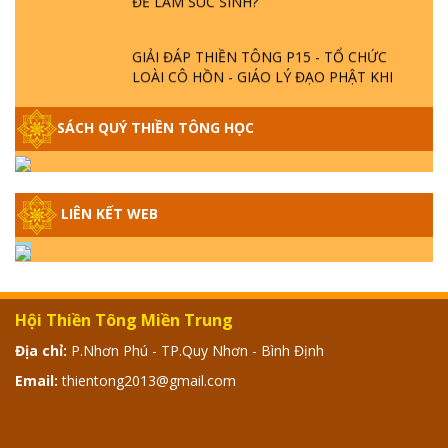
GIẢI ĐÁP THIỀN TÔNG P15 - TỔ CHỨC
LOÀI CÔ HỒN - GIÁO LÝ ĐẠO PHẬT KHI
NÀO XUẤT BẢN
SÁCH QUÝ THIỀN TÔNG HỌC
GIẢI ĐÁP THIỀN TÔNG ĐẶC BIỆT - P14 -
NGUỒN GỐC ÂM LỊCH DƯƠNG LỊCH -
TẦNG BÌNH LƯU LỚN ĐẾN ĐÂU
LIÊN KẾT WEB
GIẢI ĐÁP THIỀN TÔNG ĐẶC BIỆT - P13 -
CON NGƯỜI TU THÀNH PHẬT ĐƯỢC
KHÔNG? XÁ LỢI PHẬT THẬT - GIẢ | TTTD
Hội Thiền Tông Miền Trung
GIẢI ĐÁP THIỀN TÔNG ĐẶC BIỆT - P12 -
SỰ THẬT VỀ ĐẠI HỒNG THỦY? TRỜI ĐÁNH
Địa chỉ:
P.Nhơn Phú - TP.Quy Nhơn - Bình Định
THÁNH ĐÂM THẦN VẶN HỌNG?
Email:
thientong2013@gmail.com
GIẢI ĐÁP ĐẶC BIỆT 2024 - P11