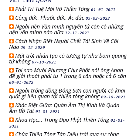
VIẾT LIÊN QUAN
Phải Trí Tuệ Mới Vô Thiền Tông
01-01-2021
Công đức, Phước đức, Ác đức
03-02-2022
Ngoài nền Văn minh nguyên tử còn có những
nền văn minh nào nữa
12-11-2021
Cách Nhận Biết Người Chết Tái Sinh Về Cõi
Nào
29-12-2020
Mặt trời nhân tạo có tương tự như bom quang
tử không
07-10-2021
Tại sao Mười Phương Chư Phật nói ông Anan
để giải thoát phải tu 1 trong 6 căn hoặc cả 6 căn
06-01-2022
Ngoài trống đồng Đông Sơn con người có khai
quật gì liên quan tới thiền tông không
09-10-2021
Khác Biệt Giữa: Quán Âm Thị Kính Và Quán
Âm Bồ Tát
01-01-2021
Khoa Học... Trong Đạo Phật Thiền Tông
01-01-
2021
Chùa Thiền Tông Tân Diệu trải qua sự công