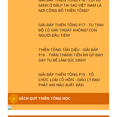
SANH Ở ĐÂU? TẠI SAO VIỆT NAM LÀ
NƠI CÔNG BỐ THIỀN TÔNG?
GIẢI ĐÁP THIỀN TÔNG P17 - TU TỊNH
ĐỘ CÓ GIẢI THOÁT KHÔNG? CON
NGƯỜI ĐẦU TIÊN?
THIỀN TÔNG TÂN DIỆU - GIẢI ĐÁP
P16 - THẦN THÁNH TIÊN ĂN GÌ? ĐẠO
DẠY TU ĐỂ LÀM SÚC SINH?
GIẢI ĐÁP THIỀN TÔNG P15 - TỔ
CHỨC LOÀI CÔ HỒN - GIÁO LÝ ĐẠO
PHẬT KHI NÀO XUẤT BẢN
GIẢI ĐÁP THIỀN TÔNG ĐẶC BIỆT -
SÁCH QUÝ THIỀN TÔNG HỌC
P14 - NGUỒN GỐC ÂM LỊCH DƯƠNG
LỊCH - TẦNG BÌNH LƯU LỚN ĐẾN
ĐÂU