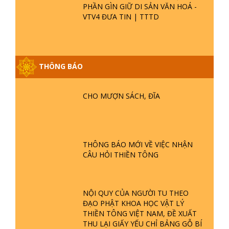
PHẦN GÌN GIỮ DI SẢN VĂN HOÁ -
VTV4 ĐƯA TIN | TTTD
GIẢI ĐÁP ĐẶC BIỆT P25 - SUỐT 49
THÔNG BÁO
NĂM PHẬT KHÔNG NÓI? HỘI LONG
HOA LÀ HỘI GÌ? TỬ VÌ ĐẠO
CHO MƯỢN SÁCH, ĐĨA
GIẢI ĐÁP ĐẶC BIỆT P24 - TÁNH PHẬT
ĐƯỢC HÌNH THÀNH NHƯ THẾ NÀO?
PHẬT GIỚI CÓ THỜI GIAN KHÔNG? |
TTTD
THÔNG BÁO MỚI VỀ VIỆC NHẬN
CÂU HỎI THIỀN TÔNG
GIẢI ĐÁP ĐẶC BIỆT P23 - THIÊN
ĐÀNG Ở ĐÂU? ĐỊA NGỤC Ở ĐÂU?
ĐỨC CHÚA TRỜI LÀ AI? QUỶ SA
TĂNG? | TTTD
NỘI QUY CỦA NGƯỜI TU THEO
ĐẠO PHẬT KHOA HỌC VẬT LÝ
GIẢI ĐÁP THIỀN TÔNG ĐẶC BIỆT P22
THIỀN TÔNG VIỆT NAM, ĐỀ XUẤT
- TẠI SAO TRÁI ĐẤT NHIỀU THIÊN TAI
THU LẠI GIẤY YẾU CHỈ BẢNG GỖ BÍ