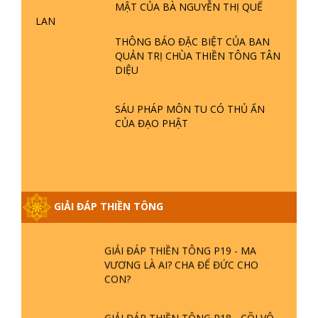
- LŨ LỤT - HỎA HOẠN | TTTD
MẬT CỦA BÀ NGUYỄN THỊ QUẾ
LAN
GIẢI ĐÁP THIỀN TÔNG ĐẶC BIỆT P21
THÔNG BÁO ĐẶC BIỆT CỦA BAN
- TẠI SAO ĐỨC PHẬT BƯỚC ĐI 7
QUẢN TRỊ CHÙA THIỀN TÔNG TÂN
BƯỚC TRÊN HOA SEN ? | TTTD
DIỆU
GIẢI ĐÁP VỀ LỄ TIỄN THIỀN TÔNG SƯ
SÁU PHÁP MÔN TU CÓ THỦ ẤN
NGỌC LÂM VỀ PHẬT GIỚI
CỦA ĐẠO PHẬT
GIẢI ĐÁP THIỀN TÔNG ĐẶC BIỆT
PHẦN 20 - BÁC NGUYỄN NHÂN LÀ AI?
PHIỀN NÃO DO ĐÂU MÀ CÓ?
GIẢI ĐÁP THIỀN TÔNG
GIẢI ĐÁP THIỀN TÔNG P19 - MA
VƯƠNG LÀ AI? CHA ĐỂ ĐỨC CHO
CON?
GIẢI ĐÁP THIỀN TÔNG P18 - CÕI VÔ