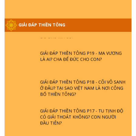
GIẢI ĐÁP THIỀN TÔNG ĐẶC BIỆT PHẦN 20
GIẢI ĐÁP THIỀN TÔNG
- BÁC NGUYỄN NHÂN LÀ AI? PHIỀN NÃO
DO ĐÂU MÀ CÓ?
GIẢI ĐÁP THIỀN TÔNG P19 - MA VƯƠNG
LÀ AI? CHA ĐỂ ĐỨC CHO CON?
GIẢI ĐÁP THIỀN TÔNG P18 - CÕI VÔ SANH
Ở ĐÂU? TẠI SAO VIỆT NAM LÀ NƠI CÔNG
BỐ THIỀN TÔNG?
GIẢI ĐÁP THIỀN TÔNG P17 - TU TỊNH ĐỘ
CÓ GIẢI THOÁT KHÔNG? CON NGƯỜI
ĐẦU TIÊN?
THIỀN TÔNG TÂN DIỆU - GIẢI ĐÁP P16 -