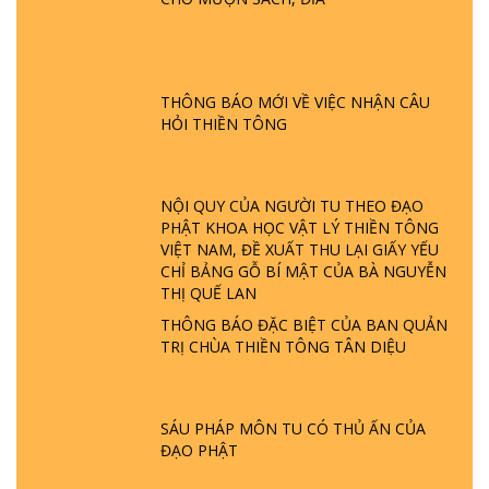
GIẢI ĐÁP ĐẶC BIỆT P24 - TÁNH PHẬT
ĐƯỢC HÌNH THÀNH NHƯ THẾ NÀO?
PHẬT GIỚI CÓ THỜI GIAN KHÔNG? |
THÔNG BÁO MỚI VỀ VIỆC NHẬN CÂU
TTTD
HỎI THIỀN TÔNG
GIẢI ĐÁP ĐẶC BIỆT P23 - THIÊN ĐÀNG Ở
ĐÂU? ĐỊA NGỤC Ở ĐÂU? ĐỨC CHÚA TRỜI
LÀ AI? QUỶ SA TĂNG? | TTTD
NỘI QUY CỦA NGƯỜI TU THEO ĐẠO
PHẬT KHOA HỌC VẬT LÝ THIỀN TÔNG
VIỆT NAM, ĐỀ XUẤT THU LẠI GIẤY YẾU
GIẢI ĐÁP THIỀN TÔNG ĐẶC BIỆT P22 - TẠI
CHỈ BẢNG GỖ BÍ MẬT CỦA BÀ NGUYỄN
SAO TRÁI ĐẤT NHIỀU THIÊN TAI - LŨ LỤT
THỊ QUẾ LAN
- HỎA HOẠN | TTTD
THÔNG BÁO ĐẶC BIỆT CỦA BAN QUẢN
TRỊ CHÙA THIỀN TÔNG TÂN DIỆU
GIẢI ĐÁP THIỀN TÔNG ĐẶC BIỆT P21 - TẠI
SAO ĐỨC PHẬT BƯỚC ĐI 7 BƯỚC TRÊN
HOA SEN ? | TTTD
SÁU PHÁP MÔN TU CÓ THỦ ẤN CỦA
ĐẠO PHẬT
GIẢI ĐÁP VỀ LỄ TIỄN THIỀN TÔNG SƯ
NGỌC LÂM VỀ PHẬT GIỚI