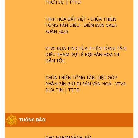
THỜII SỰ | TTTD
TINH HOA ĐẤT VIỆT - CHÙA THIỀN
TÔNG TÂN DIỆU - DIỄN ĐÀN GALA
XUÂN 2025
VTV5 ĐƯA TIN CHÙA THIỀN TÔNG TÂN
DIỆU THAM DỰ LỄ HỘI VĂN HOÁ 54
DÂN TỘC
CHÙA THIỀN TÔNG TÂN DIỆU GÓP
PHẦN GÌN GIỮ DI SẢN VĂN HOÁ - VTV4
ĐƯA TIN | TTTD
THÔNG BÁO
GIẢI ĐÁP ĐẶC BIỆT P25 - SUỐT 49 NĂM
PHẬT KHÔNG NÓI? HỘI LONG HOA LÀ
HỘI GÌ? TỬ VÌ ĐẠO
CHO MƯỢN SÁCH, ĐĨA