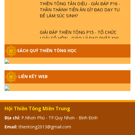
THẦN THÁNH TIÊN ĂN GÌ? ĐẠO DẠY TU
ĐỂ LÀM SÚC SINH?
GIẢI ĐÁP THIỀN TÔNG P15 - TỔ CHỨC
LOÀI CÔ HỒN - GIÁO LÝ ĐẠO PHẬT KHI
NÀO XUẤT BẢN
SÁCH QUÝ THIỀN TÔNG HỌC
GIẢI ĐÁP THIỀN TÔNG ĐẶC BIỆT - P14 -
NGUỒN GỐC ÂM LỊCH DƯƠNG LỊCH -
TẦNG BÌNH LƯU LỚN ĐẾN ĐÂU
LIÊN KẾT WEB
GIẢI ĐÁP THIỀN TÔNG ĐẶC BIỆT - P13 -
CON NGƯỜI TU THÀNH PHẬT ĐƯỢC
KHÔNG? XÁ LỢI PHẬT THẬT - GIẢ | TTTD
Hội Thiền Tông Miền Trung
GIẢI ĐÁP THIỀN TÔNG ĐẶC BIỆT - P12 -
Địa chỉ:
P.Nhơn Phú - TP.Quy Nhơn - Bình Định
SỰ THẬT VỀ ĐẠI HỒNG THỦY? TRỜI ĐÁNH
THÁNH ĐÂM THẦN VẶN HỌNG?
Email:
thientong2013@gmail.com