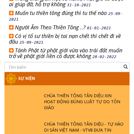
ai giúp đỡ, hỗ trợ không
31-10-2021
Muốn tu thiền tông đúng thì tu thế nào
25-09-
2021
Người Âm Theo Thiền Tông ..?
01-01-2021
Có vị tổ sư thiền bị tai nạn chết thì chết đi về
đâu
25-09-2021
Tánh Phật từ phật giới vừa vào trái đất muốn
trở về phật giới liền có được không
20-02-2022
SỰ KIỆN
CHÙA THIỀN TÔNG TÂN DIỆU XIN
HOẠT ĐỘNG ĐÚNG LUẬT TỰ DO TÔN
GIÁO
CHÙA THIỀN TÔNG TÂN DIỆU - TỰ HÀO
DI SẢN VIỆT NAM - VTV8 ĐƯA TIN