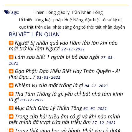
Tags:
Thiền Tông
giáo lý
Trần Nhân Tông
tổ thiền tông
luật pháp
Huệ Năng
đặc biệt
tổ sư
kỳ dị
cục thịt
trên đầu
phát sáng
ông tổ
thời tiết nhân duyên
BÀI VIẾT LIÊN QUAN
Người bị nhân quả vào Hầm lửa lớn khi nào
mới trở lại làm Người
22-11-2021
Làm sao biết 1 người bị bỏ bùa ngải
27-03-
2022
Đạo Phật: Đạo Hiểu Biết Hay Thần Quyền - Ai
Phá Đạo...?
01-01-2021
Nhiệm vụ của mặt trăng là gì
04-12-2021
Tha Tâm Thông là gì, yếu chỉ bát nhã tâm kinh
là gì
03-12-2021
Mục Đích Giáo Lý Thiền Tông
01-01-2021
Trong cửa hải triều âm có gì và khi nào mình
biết mình đã vượt cửa hải triều âm
27-12-2021
Trong thời gian học và hành, Phật gia có được