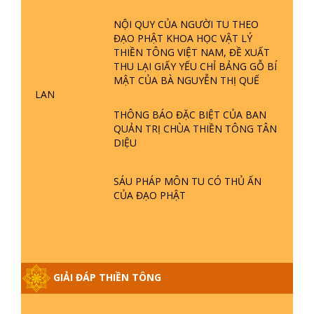
ĐÀNG Ở ĐÂU? ĐỊA NGỤC Ở ĐÂU?
ĐỨC CHÚA TRỜI LÀ AI? QUỶ SA
NỘI QUY CỦA NGƯỜI TU THEO
TĂNG? | TTTD
ĐẠO PHẬT KHOA HỌC VẬT LÝ
THIỀN TÔNG VIỆT NAM, ĐỀ XUẤT
GIẢI ĐÁP THIỀN TÔNG ĐẶC BIỆT P22
THU LẠI GIẤY YẾU CHỈ BẢNG GỖ BÍ
- TẠI SAO TRÁI ĐẤT NHIỀU THIÊN TAI
MẬT CỦA BÀ NGUYỄN THỊ QUẾ
- LŨ LỤT - HỎA HOẠN | TTTD
LAN
THÔNG BÁO ĐẶC BIỆT CỦA BAN
GIẢI ĐÁP THIỀN TÔNG ĐẶC BIỆT P21
QUẢN TRỊ CHÙA THIỀN TÔNG TÂN
- TẠI SAO ĐỨC PHẬT BƯỚC ĐI 7
DIỆU
BƯỚC TRÊN HOA SEN ? | TTTD
SÁU PHÁP MÔN TU CÓ THỦ ẤN
GIẢI ĐÁP VỀ LỄ TIỄN THIỀN TÔNG SƯ
CỦA ĐẠO PHẬT
NGỌC LÂM VỀ PHẬT GIỚI
GIẢI ĐÁP THIỀN TÔNG ĐẶC BIỆT
PHẦN 20 - BÁC NGUYỄN NHÂN LÀ AI?
GIẢI ĐÁP THIỀN TÔNG
PHIỀN NÃO DO ĐÂU MÀ CÓ?