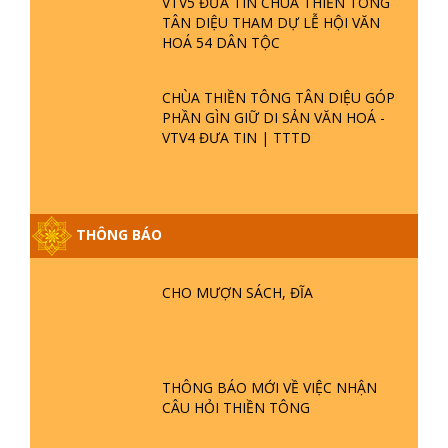
VTV5 ĐƯA TIN CHÙA THIỀN TÔNG
TÂN DIỆU THAM DỰ LỄ HỘI VĂN
HOÁ 54 DÂN TỘC
CHÙA THIỀN TÔNG TÂN DIỆU GÓP
PHẦN GÌN GIỮ DI SẢN VĂN HOÁ -
VTV4 ĐƯA TIN | TTTD
THÔNG BÁO
GIẢI ĐÁP ĐẶC BIỆT P25 - SUỐT 49
NĂM PHẬT KHÔNG NÓI? HỘI LONG
HOA LÀ HỘI GÌ? TỬ VÌ ĐẠO
CHO MƯỢN SÁCH, ĐĨA
GIẢI ĐÁP ĐẶC BIỆT P24 - TÁNH PHẬT
ĐƯỢC HÌNH THÀNH NHƯ THẾ NÀO?
PHẬT GIỚI CÓ THỜI GIAN KHÔNG? |
THÔNG BÁO MỚI VỀ VIỆC NHẬN
TTTD
CÂU HỎI THIỀN TÔNG
GIẢI ĐÁP ĐẶC BIỆT P23 - THIÊN