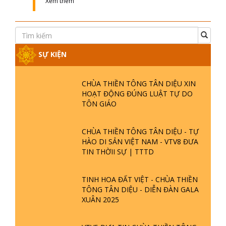
Xem thêm
SỰ KIỆN
CHÙA THIỀN TÔNG TÂN DIỆU XIN
HOẠT ĐỘNG ĐÚNG LUẬT TỰ DO
TÔN GIÁO
CHÙA THIỀN TÔNG TÂN DIỆU - TỰ
HÀO DI SẢN VIỆT NAM - VTV8 ĐƯA
TIN THỜII SỰ | TTTD
TINH HOA ĐẤT VIỆT - CHÙA THIỀN
TÔNG TÂN DIỆU - DIỄN ĐÀN GALA
XUÂN 2025