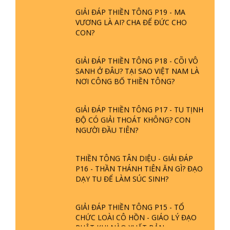
GIẢI ĐÁP THIỀN TÔNG P19 - MA
VƯƠNG LÀ AI? CHA ĐỂ ĐỨC CHO
CON?
GIẢI ĐÁP THIỀN TÔNG P18 - CÕI VÔ
SANH Ở ĐÂU? TẠI SAO VIỆT NAM LÀ
NƠI CÔNG BỐ THIỀN TÔNG?
GIẢI ĐÁP THIỀN TÔNG P17 - TU TỊNH
ĐỘ CÓ GIẢI THOÁT KHÔNG? CON
NGƯỜI ĐẦU TIÊN?
THIỀN TÔNG TÂN DIỆU - GIẢI ĐÁP
P16 - THẦN THÁNH TIÊN ĂN GÌ? ĐẠO
DẠY TU ĐỂ LÀM SÚC SINH?
GIẢI ĐÁP THIỀN TÔNG P15 - TỔ
CHỨC LOÀI CÔ HỒN - GIÁO LÝ ĐẠO
PHẬT KHI NÀO XUẤT BẢN