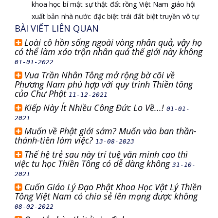
khoa học
bí mật
sự thật
đất rồng
Việt Nam
giáo hội
xuất bản
nhà nước
đặc biệt
trái đất
biệt truyền
vô tự
BÀI VIẾT LIÊN QUAN
Loài cô hồn sống ngoài vòng nhân quả, vậy họ
có thể làm xáo trộn nhân quả thế giới này không
01-01-2022
Vua Trần Nhân Tông mở rộng bờ cõi về
Phương Nam phù hợp với quy trình Thiền tông
của Chư Phật
11-12-2021
Kiếp Này Ít Nhiều Công Đức Lo Về...!
01-01-
2021
Muốn về Phật giới sớm? Muốn vào ban thần-
thánh-tiên làm việc?
13-08-2023
Thế hệ trẻ sau này trí tuệ văn minh cao thì
việc tu học Thiền Tông có dễ dàng không
31-10-
2021
Cuốn Giáo Lý Đạo Phật Khoa Học Vật Lý Thiền
Tông Việt Nam có chia sẻ lên mạng được không
08-02-2022