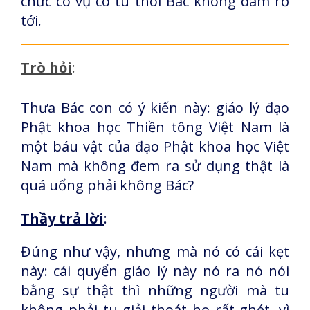
chức có vụ có tu thôi Bác không dám rớ
tới.
Trò hỏi
:
Thưa Bác con có ý kiến này: giáo lý đạo
Phật khoa học Thiền tông Việt Nam là
một báu vật của đạo Phật khoa học Việt
Nam mà không đem ra sử dụng thật là
quá uổng phải không Bác?
Thầy trả lời
:
Đúng như vậy, nhưng mà nó có cái kẹt
này: cái quyển giáo lý này nó ra nó nói
bằng sự thật thì những người mà tu
không phải tu giải thoát họ rất ghét, vì