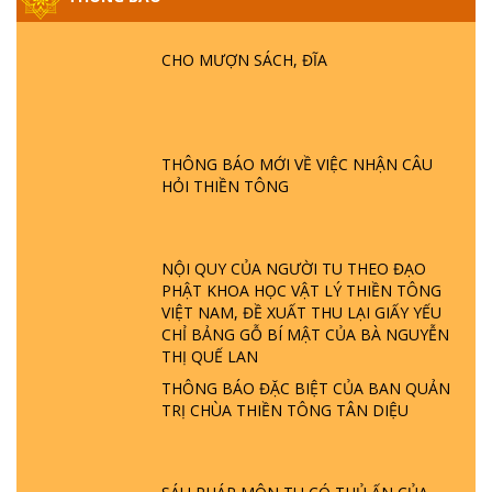
HỘI GÌ? TỬ VÌ ĐẠO
CHO MƯỢN SÁCH, ĐĨA
GIẢI ĐÁP ĐẶC BIỆT P24 - TÁNH PHẬT
ĐƯỢC HÌNH THÀNH NHƯ THẾ NÀO?
PHẬT GIỚI CÓ THỜI GIAN KHÔNG? |
TTTD
THÔNG BÁO MỚI VỀ VIỆC NHẬN CÂU
GIẢI ĐÁP ĐẶC BIỆT P23 - THIÊN ĐÀNG Ở
HỎI THIỀN TÔNG
ĐÂU? ĐỊA NGỤC Ở ĐÂU? ĐỨC CHÚA TRỜI
LÀ AI? QUỶ SA TĂNG? | TTTD
NỘI QUY CỦA NGƯỜI TU THEO ĐẠO
GIẢI ĐÁP THIỀN TÔNG ĐẶC BIỆT P22 - TẠI
PHẬT KHOA HỌC VẬT LÝ THIỀN TÔNG
SAO TRÁI ĐẤT NHIỀU THIÊN TAI - LŨ LỤT
VIỆT NAM, ĐỀ XUẤT THU LẠI GIẤY YẾU
- HỎA HOẠN | TTTD
CHỈ BẢNG GỖ BÍ MẬT CỦA BÀ NGUYỄN
THỊ QUẾ LAN
GIẢI ĐÁP THIỀN TÔNG ĐẶC BIỆT P21 - TẠI
THÔNG BÁO ĐẶC BIỆT CỦA BAN QUẢN
SAO ĐỨC PHẬT BƯỚC ĐI 7 BƯỚC TRÊN
TRỊ CHÙA THIỀN TÔNG TÂN DIỆU
HOA SEN ? | TTTD
GIẢI ĐÁP VỀ LỄ TIỄN THIỀN TÔNG SƯ