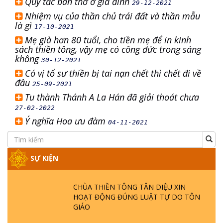
Quy tắc bàn thờ ở gia đình
29-12-2021
Nhiệm vụ của thần chủ trái đất và thần mẫu
là gì
17-10-2021
Mẹ già hơn 80 tuổi, cho tiền mẹ để in kinh
sách thiền tông, vậy mẹ có công đức trong sáng
không
30-12-2021
Có vị tổ sư thiền bị tai nạn chết thì chết đi về
đâu
25-09-2021
Tu thành Thánh A La Hán đã giải thoát chưa
27-02-2022
Ý nghĩa Hoa ưu đàm
04-11-2021
SỰ KIỆN
CHÙA THIỀN TÔNG TÂN DIỆU XIN
HOẠT ĐỘNG ĐÚNG LUẬT TỰ DO TÔN
GIÁO