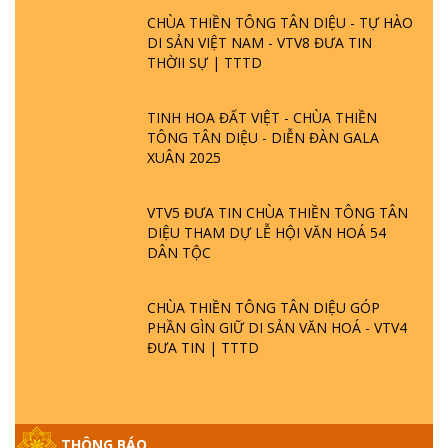
CHÙA THIỀN TÔNG TÂN DIỆU - TỰ HÀO
DI SẢN VIỆT NAM - VTV8 ĐƯA TIN
THỜII SỰ | TTTD
TINH HOA ĐẤT VIỆT - CHÙA THIỀN
TÔNG TÂN DIỆU - DIỄN ĐÀN GALA
XUÂN 2025
VTV5 ĐƯA TIN CHÙA THIỀN TÔNG TÂN
DIỆU THAM DỰ LỄ HỘI VĂN HOÁ 54
DÂN TỘC
CHÙA THIỀN TÔNG TÂN DIỆU GÓP
PHẦN GÌN GIỮ DI SẢN VĂN HOÁ - VTV4
ĐƯA TIN | TTTD
GIẢI ĐÁP ĐẶC BIỆT P25 - SUỐT 49 NĂM
PHẬT KHÔNG NÓI? HỘI LONG HOA LÀ
THÔNG BÁO