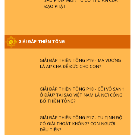
SÁU PHÁP MÔN TU CÓ THỦ ẤN CỦA
NGỌC LÂM VỀ PHẬT GIỚI
ĐẠO PHẬT
GIẢI ĐÁP THIỀN TÔNG ĐẶC BIỆT PHẦN 20
- BÁC NGUYỄN NHÂN LÀ AI? PHIỀN NÃO
DO ĐÂU MÀ CÓ?
GIẢI ĐÁP THIỀN TÔNG
GIẢI ĐÁP THIỀN TÔNG P19 - MA VƯƠNG
LÀ AI? CHA ĐỂ ĐỨC CHO CON?
GIẢI ĐÁP THIỀN TÔNG P18 - CÕI VÔ SANH
Ở ĐÂU? TẠI SAO VIỆT NAM LÀ NƠI CÔNG
BỐ THIỀN TÔNG?
GIẢI ĐÁP THIỀN TÔNG P17 - TU TỊNH ĐỘ
CÓ GIẢI THOÁT KHÔNG? CON NGƯỜI
ĐẦU TIÊN?