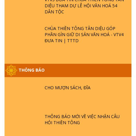
DIỆU THAM DỰ LỄ HỘI VĂN HOÁ 54
DÂN TỘC
CHÙA THIỀN TÔNG TÂN DIỆU GÓP
PHẦN GÌN GIỮ DI SẢN VĂN HOÁ - VTV4
ĐƯA TIN | TTTD
THÔNG BÁO
GIẢI ĐÁP ĐẶC BIỆT P25 - SUỐT 49 NĂM
PHẬT KHÔNG NÓI? HỘI LONG HOA LÀ
HỘI GÌ? TỬ VÌ ĐẠO
CHO MƯỢN SÁCH, ĐĨA
GIẢI ĐÁP ĐẶC BIỆT P24 - TÁNH PHẬT
ĐƯỢC HÌNH THÀNH NHƯ THẾ NÀO?
PHẬT GIỚI CÓ THỜI GIAN KHÔNG? |
THÔNG BÁO MỚI VỀ VIỆC NHẬN CÂU
TTTD
HỎI THIỀN TÔNG
GIẢI ĐÁP ĐẶC BIỆT P23 - THIÊN ĐÀNG Ở
ĐÂU? ĐỊA NGỤC Ở ĐÂU? ĐỨC CHÚA TRỜI