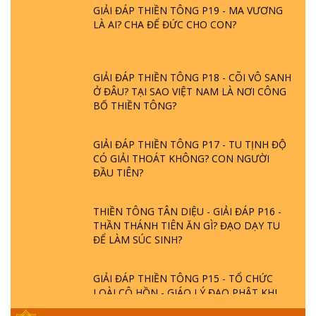
GIẢI ĐÁP THIỀN TÔNG P19 - MA VƯƠNG
LÀ AI? CHA ĐỂ ĐỨC CHO CON?
GIẢI ĐÁP THIỀN TÔNG P18 - CÕI VÔ SANH
Ở ĐÂU? TẠI SAO VIỆT NAM LÀ NƠI CÔNG
BỐ THIỀN TÔNG?
GIẢI ĐÁP THIỀN TÔNG P17 - TU TỊNH ĐỘ
CÓ GIẢI THOÁT KHÔNG? CON NGƯỜI
ĐẦU TIÊN?
THIỀN TÔNG TÂN DIỆU - GIẢI ĐÁP P16 -
THẦN THÁNH TIÊN ĂN GÌ? ĐẠO DẠY TU
ĐỂ LÀM SÚC SINH?
GIẢI ĐÁP THIỀN TÔNG P15 - TỔ CHỨC
LOÀI CÔ HỒN - GIÁO LÝ ĐẠO PHẬT KHI
NÀO XUẤT BẢN