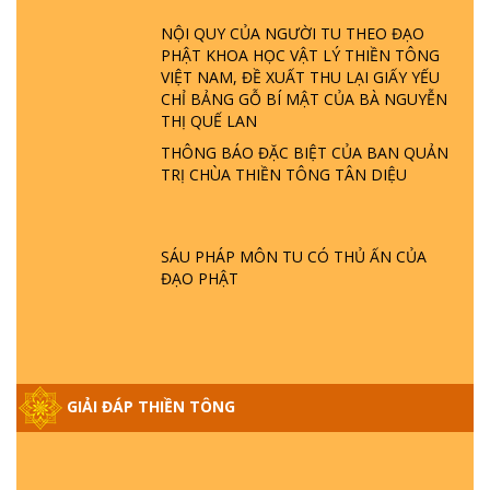
LÀ AI? QUỶ SA TĂNG? | TTTD
NỘI QUY CỦA NGƯỜI TU THEO ĐẠO
PHẬT KHOA HỌC VẬT LÝ THIỀN TÔNG
VIỆT NAM, ĐỀ XUẤT THU LẠI GIẤY YẾU
GIẢI ĐÁP THIỀN TÔNG ĐẶC BIỆT P22 - TẠI
CHỈ BẢNG GỖ BÍ MẬT CỦA BÀ NGUYỄN
SAO TRÁI ĐẤT NHIỀU THIÊN TAI - LŨ LỤT
THỊ QUẾ LAN
- HỎA HOẠN | TTTD
THÔNG BÁO ĐẶC BIỆT CỦA BAN QUẢN
TRỊ CHÙA THIỀN TÔNG TÂN DIỆU
GIẢI ĐÁP THIỀN TÔNG ĐẶC BIỆT P21 - TẠI
SAO ĐỨC PHẬT BƯỚC ĐI 7 BƯỚC TRÊN
HOA SEN ? | TTTD
SÁU PHÁP MÔN TU CÓ THỦ ẤN CỦA
ĐẠO PHẬT
GIẢI ĐÁP VỀ LỄ TIỄN THIỀN TÔNG SƯ
NGỌC LÂM VỀ PHẬT GIỚI
GIẢI ĐÁP THIỀN TÔNG ĐẶC BIỆT PHẦN 20
GIẢI ĐÁP THIỀN TÔNG
- BÁC NGUYỄN NHÂN LÀ AI? PHIỀN NÃO
DO ĐÂU MÀ CÓ?