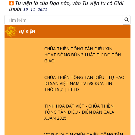
Tu viện là của Đạo nào, vào Tu viện tu có Giải
thoát
19-11-2021
SỰ KIỆN
CHÙA THIỀN TÔNG TÂN DIỆU XIN
HOẠT ĐỘNG ĐÚNG LUẬT TỰ DO TÔN
GIÁO
CHÙA THIỀN TÔNG TÂN DIỆU - TỰ HÀO
DI SẢN VIỆT NAM - VTV8 ĐƯA TIN
THỜII SỰ | TTTD
TINH HOA ĐẤT VIỆT - CHÙA THIỀN
TÔNG TÂN DIỆU - DIỄN ĐÀN GALA
XUÂN 2025
VTV5 ĐƯA TIN CHÙA THIỀN TÔNG TÂN