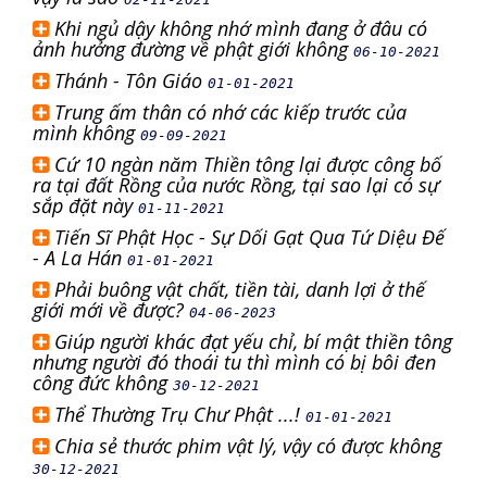
Khi ngủ dậy không nhớ mình đang ở đâu có
ảnh hưởng đường về phật giới không
06-10-2021
Thánh - Tôn Giáo
01-01-2021
Trung ấm thân có nhớ các kiếp trước của
mình không
09-09-2021
Cứ 10 ngàn năm Thiền tông lại được công bố
ra tại đất Rồng của nước Rồng, tại sao lại có sự
sắp đặt này
01-11-2021
Tiến Sĩ Phật Học - Sự Dối Gạt Qua Tứ Diệu Đế
- A La Hán
01-01-2021
Phải buông vật chất, tiền tài, danh lợi ở thế
giới mới về được?
04-06-2023
Giúp người khác đạt yếu chỉ, bí mật thiền tông
nhưng người đó thoái tu thì mình có bị bôi đen
công đức không
30-12-2021
Thể Thường Trụ Chư Phật ...!
01-01-2021
Chia sẻ thước phim vật lý, vậy có được không
30-12-2021