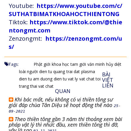
Youtube:
https://www.youtube.com/c/
SUTHATBIMATKHOAHOCTHIENTONG
Tiktok:
https://www.tiktok.com/@thie
ntongmt.com
Zenzongmt:
https://zenzongmt.com/u
s/
Tags:
Phật giới
khoa học
tam giới
văn minh
hủy diệt
loài người
dien tu quang
trai dat
plasma
BÀI
dien tu am duong
dien tu vat ly
vat chat toi
VIẾT
LIÊN
trang thai vat chat
QUAN
Khi bác mất, nếu không có vị thiền tông sư
giải đáp chùa Tân Diệu sẽ hoạt động thế nào
25-
09-2021
Theo thiền tông gần 3 năm thi thoảng xem bài
pháp vật lý thì nhức đầu, xem thiền tông thì đỡ,
vậy là sao
02-11-2021