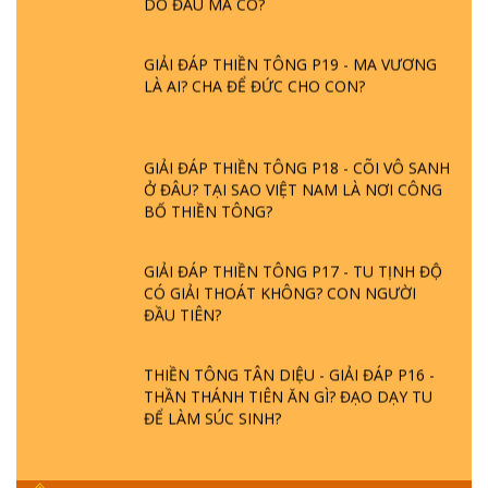
GIẢI ĐÁP THIỀN TÔNG P19 - MA VƯƠNG
LÀ AI? CHA ĐỂ ĐỨC CHO CON?
GIẢI ĐÁP THIỀN TÔNG P18 - CÕI VÔ SANH
Ở ĐÂU? TẠI SAO VIỆT NAM LÀ NƠI CÔNG
BỐ THIỀN TÔNG?
GIẢI ĐÁP THIỀN TÔNG P17 - TU TỊNH ĐỘ
CÓ GIẢI THOÁT KHÔNG? CON NGƯỜI
ĐẦU TIÊN?
THIỀN TÔNG TÂN DIỆU - GIẢI ĐÁP P16 -
THẦN THÁNH TIÊN ĂN GÌ? ĐẠO DẠY TU
ĐỂ LÀM SÚC SINH?
GIẢI ĐÁP THIỀN TÔNG P15 - TỔ CHỨC
LOÀI CÔ HỒN - GIÁO LÝ ĐẠO PHẬT KHI