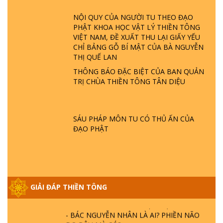
GIẢI ĐÁP ĐẶC BIỆT P23 - THIÊN ĐÀNG Ở
NỘI QUY CỦA NGƯỜI TU THEO ĐẠO
ĐÂU? ĐỊA NGỤC Ở ĐÂU? ĐỨC CHÚA TRỜI
PHẬT KHOA HỌC VẬT LÝ THIỀN TÔNG
LÀ AI? QUỶ SA TĂNG? | TTTD
VIỆT NAM, ĐỀ XUẤT THU LẠI GIẤY YẾU
CHỈ BẢNG GỖ BÍ MẬT CỦA BÀ NGUYỄN
THỊ QUẾ LAN
GIẢI ĐÁP THIỀN TÔNG ĐẶC BIỆT P22 - TẠI
SAO TRÁI ĐẤT NHIỀU THIÊN TAI - LŨ LỤT
THÔNG BÁO ĐẶC BIỆT CỦA BAN QUẢN
- HỎA HOẠN | TTTD
TRỊ CHÙA THIỀN TÔNG TÂN DIỆU
GIẢI ĐÁP THIỀN TÔNG ĐẶC BIỆT P21 - TẠI
SAO ĐỨC PHẬT BƯỚC ĐI 7 BƯỚC TRÊN
SÁU PHÁP MÔN TU CÓ THỦ ẤN CỦA
HOA SEN ? | TTTD
ĐẠO PHẬT
GIẢI ĐÁP VỀ LỄ TIỄN THIỀN TÔNG SƯ
NGỌC LÂM VỀ PHẬT GIỚI
GIẢI ĐÁP THIỀN TÔNG
GIẢI ĐÁP THIỀN TÔNG ĐẶC BIỆT PHẦN 20
- BÁC NGUYỄN NHÂN LÀ AI? PHIỀN NÃO
DO ĐÂU MÀ CÓ?