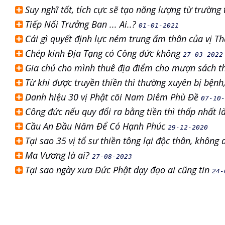
Suy nghĩ tốt, tích cực sẽ tạo năng lượng từ trườn
Tiếp Nối Trưởng Ban ... Ai..?
01-01-2021
Cái gì quyết định lực ném trung ấm thân của vị T
Chép kinh Địa Tạng có Công đức không
27-03-2022
Gia chủ cho mình thuê địa điểm cho mượn sách t
Từ khi được truyền thiền thì thường xuyên bị bệnh
Danh hiệu 30 vị Phật cõi Nam Diêm Phù Đề
07-10-
Công đức nếu quy đổi ra bằng tiền thì thấp nhất 
Cầu An Đầu Năm Để Có Hạnh Phúc
29-12-2020
Tại sao 35 vị tổ sư thiền tông lại độc thân, không 
Ma Vương là ai?
27-08-2023
Tại sao ngày xưa Đức Phật dạy đạo ai cũng tin
24-