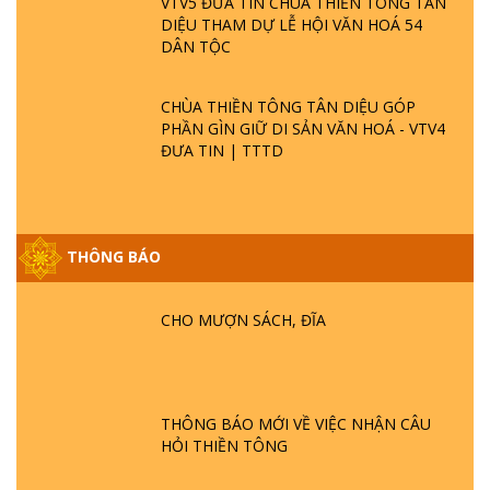
VTV5 ĐƯA TIN CHÙA THIỀN TÔNG TÂN
DIỆU THAM DỰ LỄ HỘI VĂN HOÁ 54
DÂN TỘC
CHÙA THIỀN TÔNG TÂN DIỆU GÓP
PHẦN GÌN GIỮ DI SẢN VĂN HOÁ - VTV4
ĐƯA TIN | TTTD
THÔNG BÁO
GIẢI ĐÁP ĐẶC BIỆT P25 - SUỐT 49 NĂM
CHO MƯỢN SÁCH, ĐĨA
PHẬT KHÔNG NÓI? HỘI LONG HOA LÀ
HỘI GÌ? TỬ VÌ ĐẠO
GIẢI ĐÁP ĐẶC BIỆT P24 - TÁNH PHẬT
THÔNG BÁO MỚI VỀ VIỆC NHẬN CÂU
ĐƯỢC HÌNH THÀNH NHƯ THẾ NÀO?
HỎI THIỀN TÔNG
PHẬT GIỚI CÓ THỜI GIAN KHÔNG? |
TTTD