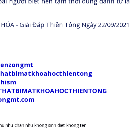
ài người biết nên tạm thời dùng danh từ là
HÓA - Giải Đáp Thiền Tông Ngày 22/09/2021
/zenzongmt
uthatbimatkhoahocthientong
dhism
/SUTHATBIMATKHOAHOCTHIENTONG
tongmt.com
hu nhu
chan nhu
khong sinh diet
khong ten