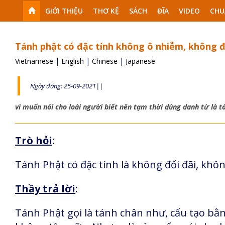
GIỚI THIỆU
THƠ KỆ
SÁCH
ĐĨA
VIDEO
CHU
Tánh phật có đặc tính không ô nhiễm, không đ
Vietnamese
|
English
|
Chinese
|
Japanese
Ngày đăng: 25-09-2021||
vì muốn nói cho loài người biết nên tạm thời dùng danh từ là t
Trò hỏi
:
Tánh Phật có đặc tính là không đối đãi, khôn
Thầy trả lời
:
Tánh Phật gọi là tánh chân như, cấu tạo bằng