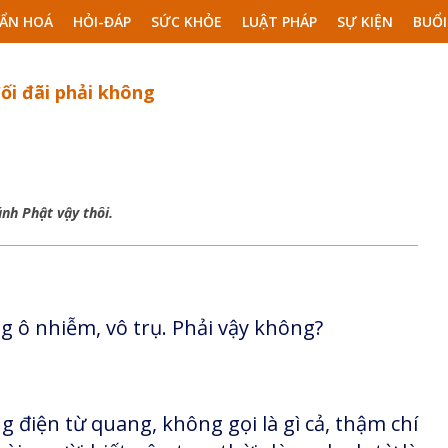
ẨN HOÁ
HỎI-ĐÁP
SỨC KHỎE
LUẬT PHÁP
SỰ KIỆN
BUỔI
ối đãi phải không
ánh Phật vậy thôi.
g ô nhiễm, vô trụ. Phải vậy không?
 điện từ quang, không gọi là gì cả, thậm chí