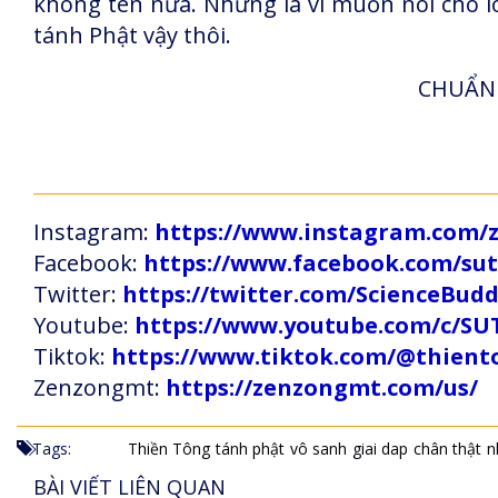
không tên nữa. Nhưng là vì muốn nói cho lo
tánh Phật vậy thôi.
CHUẨN 
Instagram:
https://www.instagram.com
Facebook:
https://www.facebook.com/s
Twitter:
https://twitter.com/ScienceBud
Youtube:
https://www.youtube.com/c
Tiktok:
https://www.tiktok.com/@thien
Zenzongmt:
https://zenzongmt.com/us/
Tags:
Thiền Tông
tánh phật
vô sanh
giai dap
chân thật
n
BÀI VIẾT LIÊN QUAN