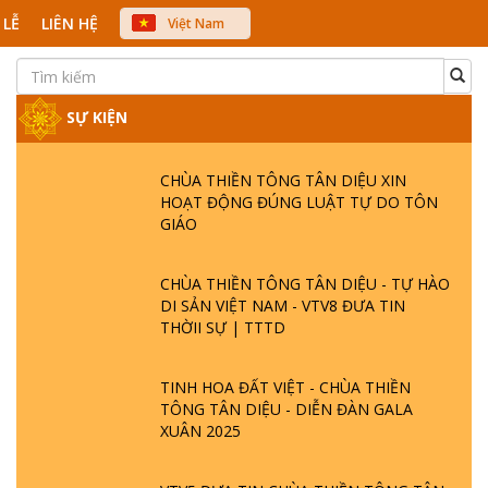
 LỄ
LIÊN HỆ
Việt Nam
中文
English
Japanese
SỰ KIỆN
CHÙA THIỀN TÔNG TÂN DIỆU XIN
HOẠT ĐỘNG ĐÚNG LUẬT TỰ DO TÔN
GIÁO
CHÙA THIỀN TÔNG TÂN DIỆU - TỰ HÀO
DI SẢN VIỆT NAM - VTV8 ĐƯA TIN
THỜII SỰ | TTTD
TINH HOA ĐẤT VIỆT - CHÙA THIỀN
TÔNG TÂN DIỆU - DIỄN ĐÀN GALA
XUÂN 2025