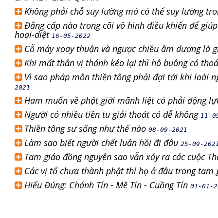
Không phải chỗ suy lường mà có thể suy lường tro
Đẳng cấp nào trong cõi vô hình điều khiển để giúp 
hoại-diệt
16-05-2022
Cỗ máy xoay thuận và ngược chiều âm dương là g
Khi mất thân vị thánh kéo lại thì hô buông có th
Vì sao pháp môn thiền tông phải đợi tới khi loài
2021
Ham muốn về phật giới mãnh liệt có phải động lự
Người có nhiều tiền tu giải thoát có dễ không
11-0
Thiền tông sư sống như thế nào
08-09-2021
Làm sao biết người chết luân hồi đi đâu
25-09-202
Tam giáo đồng nguyên sao vẫn xảy ra các cuộc T
Các vị tổ chưa thành phật thì họ ở đâu trong tam 
Hiểu Đúng: Chánh Tín - Mê Tín - Cuồng Tín
01-01-2