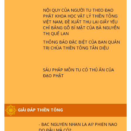
GIẢI ĐÁP ĐẶC BIỆT P23 - THIÊN ĐÀNG Ở
NỘI QUY CỦA NGƯỜI TU THEO ĐẠO
ĐÂU? ĐỊA NGỤC Ở ĐÂU? ĐỨC CHÚA TRỜI
PHẬT KHOA HỌC VẬT LÝ THIỀN TÔNG
LÀ AI? QUỶ SA TĂNG? | TTTD
VIỆT NAM, ĐỀ XUẤT THU LẠI GIẤY YẾU
CHỈ BẢNG GỖ BÍ MẬT CỦA BÀ NGUYỄN
GIẢI ĐÁP THIỀN TÔNG ĐẶC BIỆT P22 - TẠI
THỊ QUẾ LAN
SAO TRÁI ĐẤT NHIỀU THIÊN TAI - LŨ LỤT
THÔNG BÁO ĐẶC BIỆT CỦA BAN QUẢN
- HỎA HOẠN | TTTD
TRỊ CHÙA THIỀN TÔNG TÂN DIỆU
GIẢI ĐÁP THIỀN TÔNG ĐẶC BIỆT P21 - TẠI
SAO ĐỨC PHẬT BƯỚC ĐI 7 BƯỚC TRÊN
SÁU PHÁP MÔN TU CÓ THỦ ẤN CỦA
HOA SEN ? | TTTD
ĐẠO PHẬT
GIẢI ĐÁP VỀ LỄ TIỄN THIỀN TÔNG SƯ
NGỌC LÂM VỀ PHẬT GIỚI
GIẢI ĐÁP THIỀN TÔNG
GIẢI ĐÁP THIỀN TÔNG ĐẶC BIỆT PHẦN 20
- BÁC NGUYỄN NHÂN LÀ AI? PHIỀN NÃO
DO ĐÂU MÀ CÓ?