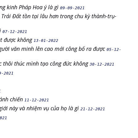
ng kinh Pháp Hoa ý là gì
09-09-2021
Trái Đất tồn tại lâu hơn trong chu kỳ thành-trụ-
ì
07-12-2021
oát được không
13-01-2022
 người văn minh lên cao mới công bố ra được
05-12-
c thôi thúc mình tạo công đức không
30-12-2021
9-2021
1
hánh chiến
11-12-2021
giới này và nhiệm vụ của họ là gì
21-12-2021
021