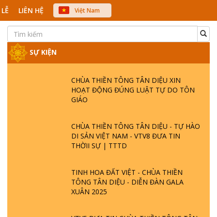
 LỄ
LIÊN HỆ
Việt Nam
中文
English
Japanese
SỰ KIỆN
CHÙA THIỀN TÔNG TÂN DIỆU XIN
HOẠT ĐỘNG ĐÚNG LUẬT TỰ DO TÔN
GIÁO
CHÙA THIỀN TÔNG TÂN DIỆU - TỰ HÀO
DI SẢN VIỆT NAM - VTV8 ĐƯA TIN
THỜII SỰ | TTTD
TINH HOA ĐẤT VIỆT - CHÙA THIỀN
TÔNG TÂN DIỆU - DIỄN ĐÀN GALA
XUÂN 2025