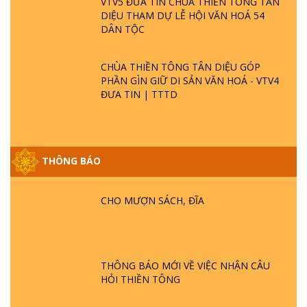
VTV5 ĐƯA TIN CHÙA THIỀN TÔNG TÂN
DIỆU THAM DỰ LỄ HỘI VĂN HOÁ 54
DÂN TỘC
CHÙA THIỀN TÔNG TÂN DIỆU GÓP
PHẦN GÌN GIỮ DI SẢN VĂN HOÁ - VTV4
ĐƯA TIN | TTTD
THÔNG BÁO
GIẢI ĐÁP ĐẶC BIỆT P25 - SUỐT 49 NĂM
CHO MƯỢN SÁCH, ĐĨA
PHẬT KHÔNG NÓI? HỘI LONG HOA LÀ
HỘI GÌ? TỬ VÌ ĐẠO
GIẢI ĐÁP ĐẶC BIỆT P24 - TÁNH PHẬT
THÔNG BÁO MỚI VỀ VIỆC NHẬN CÂU
ĐƯỢC HÌNH THÀNH NHƯ THẾ NÀO?
HỎI THIỀN TÔNG
PHẬT GIỚI CÓ THỜI GIAN KHÔNG? |
TTTD