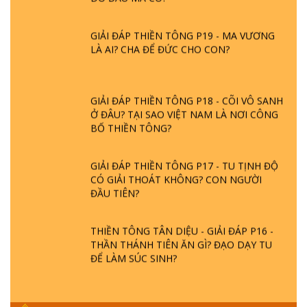
GIẢI ĐÁP THIỀN TÔNG P19 - MA VƯƠNG
LÀ AI? CHA ĐỂ ĐỨC CHO CON?
GIẢI ĐÁP THIỀN TÔNG P18 - CÕI VÔ SANH
Ở ĐÂU? TẠI SAO VIỆT NAM LÀ NƠI CÔNG
BỐ THIỀN TÔNG?
GIẢI ĐÁP THIỀN TÔNG P17 - TU TỊNH ĐỘ
CÓ GIẢI THOÁT KHÔNG? CON NGƯỜI
ĐẦU TIÊN?
THIỀN TÔNG TÂN DIỆU - GIẢI ĐÁP P16 -
THẦN THÁNH TIÊN ĂN GÌ? ĐẠO DẠY TU
ĐỂ LÀM SÚC SINH?
GIẢI ĐÁP THIỀN TÔNG P15 - TỔ CHỨC
LOÀI CÔ HỒN - GIÁO LÝ ĐẠO PHẬT KHI