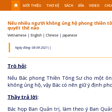
GIỚI THIỆU
THƠ KỆ
SÁCH
ĐĨA
VIDEO
CHU
Nếu nhiều người không ủng hộ phong thiền tôn
quyết thế nào
Vietnamese
|
English
|
Chinese
|
Japanese
Ngày đăng: 08-09-2021||
Trò hỏi
:
Nếu Bác phong Thiền Tông Sư cho một ôn
không ủng hộ, vậy Bác có nên giữ ý định p
Thầy trả lời
:
Bác họp Ban Quản trị, làm theo ý Ban Quản 