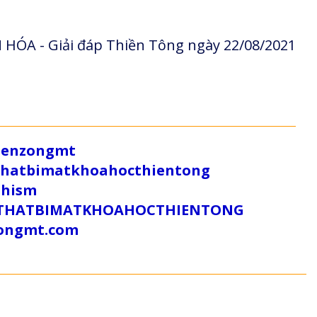
HÓA - Giải đáp Thiền Tông ngày 22/08/2021
/zenzongmt
uthatbimatkhoahocthientong
dhism
/SUTHATBIMATKHOAHOCTHIENTONG
tongmt.com