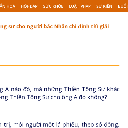
ẨN HOÁ
HỎI-ĐÁP
SỨC KHỎE
LUẬT PHÁP
SỰ KIỆN
BUỔI
g sư cho người bác Nhân chỉ định thì giải
g A nào đó, mà những Thiền Tông Sư khác
hong Thiền Tông Sư cho ông A đó không?
trị, mỗi người một lá phiếu, theo số đông.