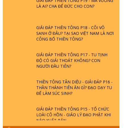
LÀ AI? CHA ĐỂ ĐỨC CHO CON?
GIẢI ĐÁP THIỀN TÔNG P18 - CÕI VÔ
SANH Ở ĐÂU? TẠI SAO VIỆT NAM LÀ NƠI
CÔNG BỐ THIỀN TÔNG?
GIẢI ĐÁP THIỀN TÔNG P17 - TU TỊNH
ĐỘ CÓ GIẢI THOÁT KHÔNG? CON
NGƯỜI ĐẦU TIÊN?
THIỀN TÔNG TÂN DIỆU - GIẢI ĐÁP P16 -
THẦN THÁNH TIÊN ĂN GÌ? ĐẠO DẠY TU
ĐỂ LÀM SÚC SINH?
GIẢI ĐÁP THIỀN TÔNG P15 - TỔ CHỨC
LOÀI CÔ HỒN - GIÁO LÝ ĐẠO PHẬT KHI
NÀO XUẤT BẢN