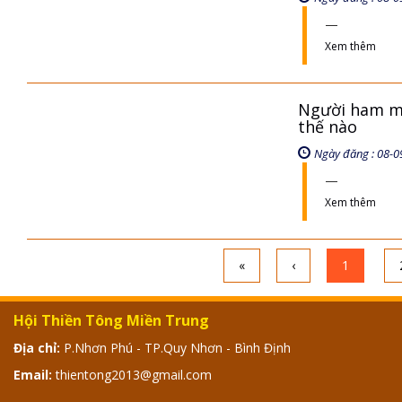
Xem thêm
Người ham mu
thế nào
Ngày đăng : 08-0
Xem thêm
«
‹
1
Hội Thiền Tông Miền Trung
Địa chỉ:
P.Nhơn Phú - TP.Quy Nhơn - Bình Định
Email:
thientong2013@gmail.com