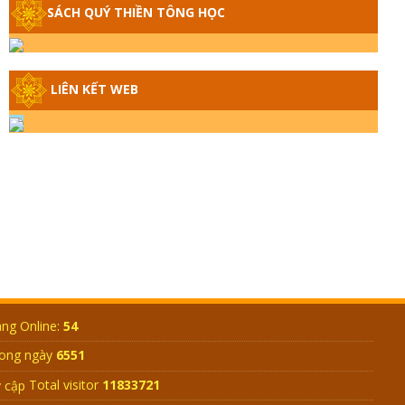
SÁCH QUÝ THIỀN TÔNG HỌC
GIẢI ĐÁP THIỀN TÔNG ĐẶC BIỆT - P14 -
NGUỒN GỐC ÂM LỊCH DƯƠNG LỊCH -
TẦNG BÌNH LƯU LỚN ĐẾN ĐÂU
LIÊN KẾT WEB
GIẢI ĐÁP THIỀN TÔNG ĐẶC BIỆT - P13 -
CON NGƯỜI TU THÀNH PHẬT ĐƯỢC
KHÔNG? XÁ LỢI PHẬT THẬT - GIẢ |
TTTD
GIẢI ĐÁP THIỀN TÔNG ĐẶC BIỆT - P12 -
SỰ THẬT VỀ ĐẠI HỒNG THỦY? TRỜI
ĐÁNH THÁNH ĐÂM THẦN VẶN HỌNG?
GIẢI ĐÁP ĐẶC BIỆT 2024 - P11
ng Online:
54
ong ngày
6551
GIẢI ĐÁP ĐẶC BIỆT 2024 – P10 – NGỒI
THIỀN BỊ CÔ HỒN NHẬP? TRƯỚC KHI
Total visitor
11833721
TẮT THỞ NGÁP 3 CÁI?