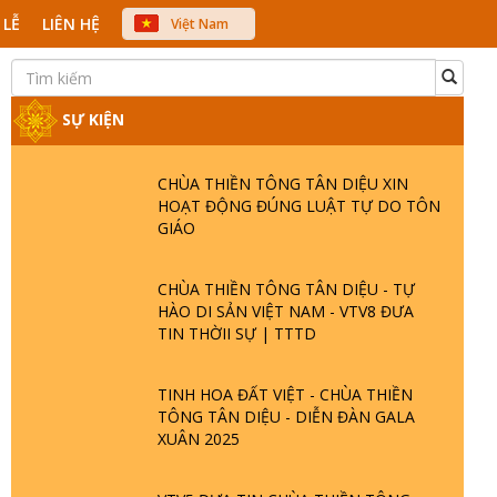
 LỄ
LIÊN HỆ
Việt Nam
中文
English
Japanese
SỰ KIỆN
CHÙA THIỀN TÔNG TÂN DIỆU XIN
HOẠT ĐỘNG ĐÚNG LUẬT TỰ DO TÔN
GIÁO
CHÙA THIỀN TÔNG TÂN DIỆU - TỰ
HÀO DI SẢN VIỆT NAM - VTV8 ĐƯA
TIN THỜII SỰ | TTTD
TINH HOA ĐẤT VIỆT - CHÙA THIỀN
TÔNG TÂN DIỆU - DIỄN ĐÀN GALA
XUÂN 2025