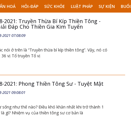
ẨN HOÁ
HỎI-ĐÁP
SỨC KHỎE
LUẬT PHÁP
SỰ KIỆN
BUỔI
8-2021: Truyền Thừa Bí Kíp Thiền Tông -
Giải Đáp Cho Thiền Gia Kim Tuyến
8-2021 07:08:09
 nói ở trên là “Truyền thừa bí kíp thiền tông”. Vậy, nó có
c 36 vị Tổ truyền Tổ vị
08-2021: Phong Thiền Tông Sư - Tuyệt Mật
8-2021 09:08:01
ư sống như thế nào? Điều khó khăn nhất khi trở thành 1
 là gì? Nhiệm vụ của thiền tông sư cơ bản là