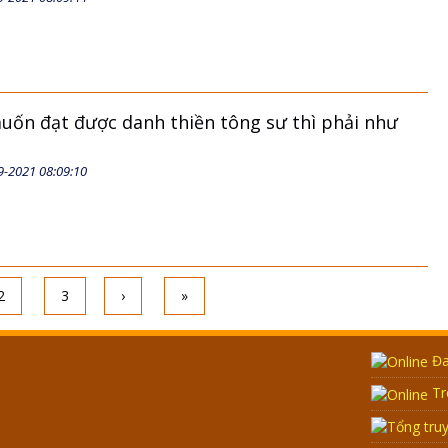
ốn đạt được danh thiền tông sư thì phải như
9-2021 08:09:10
2
3
›
»
Đa
Tr