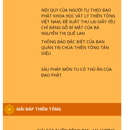
TRỜI LÀ AI? QUỶ SA TĂNG? | TTTD
NỘI QUY CỦA NGƯỜI TU THEO ĐẠO
PHẬT KHOA HỌC VẬT LÝ THIỀN TÔNG
GIẢI ĐÁP THIỀN TÔNG ĐẶC BIỆT P22 -
VIỆT NAM, ĐỀ XUẤT THU LẠI GIẤY YẾU
TẠI SAO TRÁI ĐẤT NHIỀU THIÊN TAI - LŨ
CHỈ BẢNG GỖ BÍ MẬT CỦA BÀ
LỤT - HỎA HOẠN | TTTD
NGUYỄN THỊ QUẾ LAN
THÔNG BÁO ĐẶC BIỆT CỦA BAN
GIẢI ĐÁP THIỀN TÔNG ĐẶC BIỆT P21 -
QUẢN TRỊ CHÙA THIỀN TÔNG TÂN
TẠI SAO ĐỨC PHẬT BƯỚC ĐI 7 BƯỚC
DIỆU
TRÊN HOA SEN ? | TTTD
SÁU PHÁP MÔN TU CÓ THỦ ẤN CỦA
GIẢI ĐÁP VỀ LỄ TIỄN THIỀN TÔNG SƯ
ĐẠO PHẬT
NGỌC LÂM VỀ PHẬT GIỚI
GIẢI ĐÁP THIỀN TÔNG ĐẶC BIỆT PHẦN
20 - BÁC NGUYỄN NHÂN LÀ AI? PHIỀN
GIẢI ĐÁP THIỀN TÔNG
NÃO DO ĐÂU MÀ CÓ?
GIẢI ĐÁP THIỀN TÔNG P19 - MA VƯƠNG