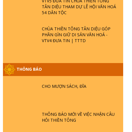
VTV5 ĐƯA TIN CHÙA THIỀN TÔNG
TÂN DIỆU THAM DỰ LỄ HỘI VĂN HOÁ
54 DÂN TỘC
CHÙA THIỀN TÔNG TÂN DIỆU GÓP
PHẦN GÌN GIỮ DI SẢN VĂN HOÁ -
VTV4 ĐƯA TIN | TTTD
GIẢI ĐÁP ĐẶC BIỆT P25 - SUỐT 49 NĂM
THÔNG BÁO
PHẬT KHÔNG NÓI? HỘI LONG HOA LÀ
HỘI GÌ? TỬ VÌ ĐẠO
CHO MƯỢN SÁCH, ĐĨA
GIẢI ĐÁP ĐẶC BIỆT P24 - TÁNH PHẬT
ĐƯỢC HÌNH THÀNH NHƯ THẾ NÀO?
PHẬT GIỚI CÓ THỜI GIAN KHÔNG? |
TTTD
THÔNG BÁO MỚI VỀ VIỆC NHẬN CÂU
HỎI THIỀN TÔNG
GIẢI ĐÁP ĐẶC BIỆT P23 - THIÊN ĐÀNG Ở
ĐÂU? ĐỊA NGỤC Ở ĐÂU? ĐỨC CHÚA