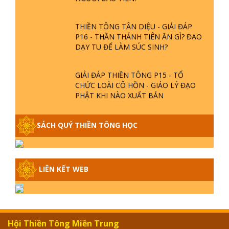
THIỀN TÔNG TÂN DIỆU - GIẢI ĐÁP
P16 - THẦN THÁNH TIÊN ĂN GÌ? ĐẠO
DẠY TU ĐỂ LÀM SÚC SINH?
GIẢI ĐÁP THIỀN TÔNG P15 - TỔ
CHỨC LOÀI CÔ HỒN - GIÁO LÝ ĐẠO
PHẬT KHI NÀO XUẤT BẢN
GIẢI ĐÁP THIỀN TÔNG ĐẶC BIỆT -
SÁCH QUÝ THIỀN TÔNG HỌC
P14 - NGUỒN GỐC ÂM LỊCH DƯƠNG
LỊCH - TẦNG BÌNH LƯU LỚN ĐẾN
ĐÂU
GIẢI ĐÁP THIỀN TÔNG ĐẶC BIỆT -
LIÊN KẾT WEB
P13 - CON NGƯỜI TU THÀNH PHẬT
ĐƯỢC KHÔNG? XÁ LỢI PHẬT THẬT -
GIẢ | TTTD
GIẢI ĐÁP THIỀN TÔNG ĐẶC BIỆT -
Hội Thiền Tông Miền Trung
P12 - SỰ THẬT VỀ ĐẠI HỒNG THỦY?