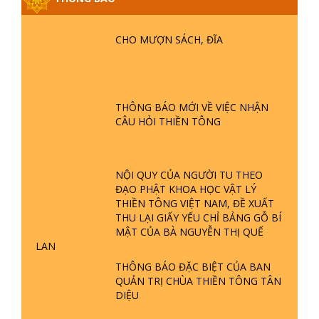
NĂM PHẬT KHÔNG NÓI? HỘI LONG
HOA LÀ HỘI GÌ? TỬ VÌ ĐẠO
CHO MƯỢN SÁCH, ĐĨA
GIẢI ĐÁP ĐẶC BIỆT P24 - TÁNH PHẬT
ĐƯỢC HÌNH THÀNH NHƯ THẾ NÀO?
PHẬT GIỚI CÓ THỜI GIAN KHÔNG? |
TTTD
THÔNG BÁO MỚI VỀ VIỆC NHẬN
CÂU HỎI THIỀN TÔNG
GIẢI ĐÁP ĐẶC BIỆT P23 - THIÊN
ĐÀNG Ở ĐÂU? ĐỊA NGỤC Ở ĐÂU?
ĐỨC CHÚA TRỜI LÀ AI? QUỶ SA
TĂNG? | TTTD
NỘI QUY CỦA NGƯỜI TU THEO
ĐẠO PHẬT KHOA HỌC VẬT LÝ
GIẢI ĐÁP THIỀN TÔNG ĐẶC BIỆT P22
THIỀN TÔNG VIỆT NAM, ĐỀ XUẤT
- TẠI SAO TRÁI ĐẤT NHIỀU THIÊN TAI
THU LẠI GIẤY YẾU CHỈ BẢNG GỖ BÍ
- LŨ LỤT - HỎA HOẠN | TTTD
MẬT CỦA BÀ NGUYỄN THỊ QUẾ
LAN
GIẢI ĐÁP THIỀN TÔNG ĐẶC BIỆT P21
THÔNG BÁO ĐẶC BIỆT CỦA BAN
- TẠI SAO ĐỨC PHẬT BƯỚC ĐI 7
QUẢN TRỊ CHÙA THIỀN TÔNG TÂN
BƯỚC TRÊN HOA SEN ? | TTTD
DIỆU