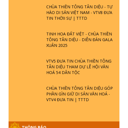
CHÙA THIỀN TÔNG TÂN DIỆU - TỰ
HÀO DI SẢN VIỆT NAM - VTV8 ĐƯA
TIN THỜII SỰ | TTTD
TINH HOA ĐẤT VIỆT - CHÙA THIỀN
TÔNG TÂN DIỆU - DIỄN ĐÀN GALA
XUÂN 2025
VTV5 ĐƯA TIN CHÙA THIỀN TÔNG
TÂN DIỆU THAM DỰ LỄ HỘI VĂN
HOÁ 54 DÂN TỘC
CHÙA THIỀN TÔNG TÂN DIỆU GÓP
PHẦN GÌN GIỮ DI SẢN VĂN HOÁ -
VTV4 ĐƯA TIN | TTTD
GIẢI ĐÁP ĐẶC BIỆT P25 - SUỐT 49
THÔNG BÁO