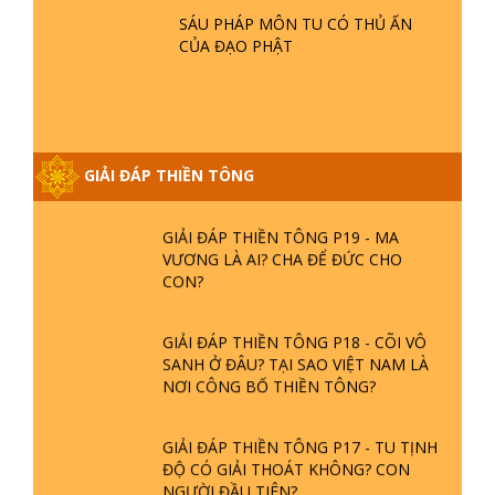
GIẢI ĐÁP VỀ LỄ TIỄN THIỀN TÔNG SƯ
SÁU PHÁP MÔN TU CÓ THỦ ẤN
NGỌC LÂM VỀ PHẬT GIỚI
CỦA ĐẠO PHẬT
GIẢI ĐÁP THIỀN TÔNG ĐẶC BIỆT
PHẦN 20 - BÁC NGUYỄN NHÂN LÀ AI?
PHIỀN NÃO DO ĐÂU MÀ CÓ?
GIẢI ĐÁP THIỀN TÔNG
GIẢI ĐÁP THIỀN TÔNG P19 - MA
VƯƠNG LÀ AI? CHA ĐỂ ĐỨC CHO
CON?
GIẢI ĐÁP THIỀN TÔNG P18 - CÕI VÔ
SANH Ở ĐÂU? TẠI SAO VIỆT NAM LÀ
NƠI CÔNG BỐ THIỀN TÔNG?
GIẢI ĐÁP THIỀN TÔNG P17 - TU TỊNH
ĐỘ CÓ GIẢI THOÁT KHÔNG? CON
NGƯỜI ĐẦU TIÊN?