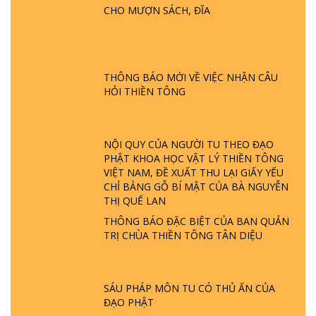
HỘI GÌ? TỬ VÌ ĐẠO
CHO MƯỢN SÁCH, ĐĨA
GIẢI ĐÁP ĐẶC BIỆT P24 - TÁNH PHẬT
ĐƯỢC HÌNH THÀNH NHƯ THẾ NÀO?
PHẬT GIỚI CÓ THỜI GIAN KHÔNG? |
THÔNG BÁO MỚI VỀ VIỆC NHẬN CÂU
TTTD
HỎI THIỀN TÔNG
GIẢI ĐÁP ĐẶC BIỆT P23 - THIÊN ĐÀNG Ở
ĐÂU? ĐỊA NGỤC Ở ĐÂU? ĐỨC CHÚA TRỜI
LÀ AI? QUỶ SA TĂNG? | TTTD
NỘI QUY CỦA NGƯỜI TU THEO ĐẠO
PHẬT KHOA HỌC VẬT LÝ THIỀN TÔNG
VIỆT NAM, ĐỀ XUẤT THU LẠI GIẤY YẾU
GIẢI ĐÁP THIỀN TÔNG ĐẶC BIỆT P22 - TẠI
CHỈ BẢNG GỖ BÍ MẬT CỦA BÀ NGUYỄN
SAO TRÁI ĐẤT NHIỀU THIÊN TAI - LŨ LỤT
THỊ QUẾ LAN
- HỎA HOẠN | TTTD
THÔNG BÁO ĐẶC BIỆT CỦA BAN QUẢN
TRỊ CHÙA THIỀN TÔNG TÂN DIỆU
GIẢI ĐÁP THIỀN TÔNG ĐẶC BIỆT P21 - TẠI
SAO ĐỨC PHẬT BƯỚC ĐI 7 BƯỚC TRÊN
HOA SEN ? | TTTD
SÁU PHÁP MÔN TU CÓ THỦ ẤN CỦA
ĐẠO PHẬT
GIẢI ĐÁP VỀ LỄ TIỄN THIỀN TÔNG SƯ