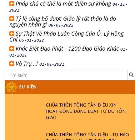
Pháp chủ có thể là một thiền sư không
04-11-
2021
Tỷ lệ công bố được Giáo lý rất thấp là do
nguyên nhân gì
08-01-2022
Sự Thật Về Pháp Luân Công Của Ô. Lý Hồng
Chí
06-01-2022
Khác Biệt Đạo Phật - 1200 Đạo Giáo Khác
01-
01-2021
Vô Trụ...!
01-01-2021
SỰ KIỆN
CHÙA THIỀN TÔNG TÂN DIỆU XIN
HOẠT ĐỘNG ĐÚNG LUẬT TỰ DO TÔN
GIÁO
CHÙA THIỀN TÔNG TÂN DIỆU - TỰ HÀO