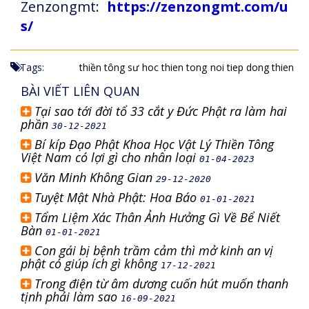
Zenzongmt:
https://zenzongmt.com/u
s/
Tags:
thiền tông sư
hoc thien tong
noi tiep dong thien
BÀI VIẾT LIÊN QUAN
Tại sao tới đời tổ 33 cắt y Đức Phật ra làm hai
phần
30-12-2021
Bí kíp Đạo Phật Khoa Học Vật Lý Thiền Tông
Việt Nam có lợi gì cho nhân loại
01-04-2023
Văn Minh Không Gian
29-12-2020
Tuyệt Mật Nhà Phật: Hoa Báo
01-01-2021
Tẩm Liệm Xác Thân Ảnh Hưởng Gì Về Bể Niết
Bàn
01-01-2021
Con gái bị bệnh trầm cảm thì mở kinh an vị
phật có giúp ích gì không
17-12-2021
Trong điện từ âm dương cuốn hút muốn thanh
tịnh phải làm sao
16-09-2021