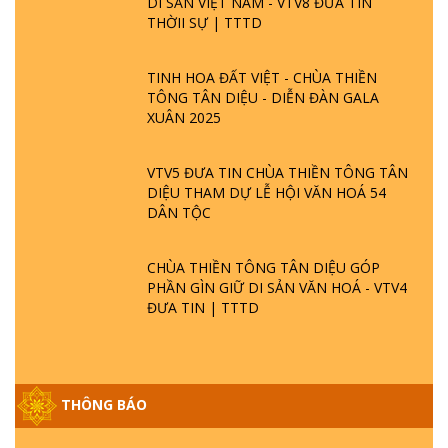
DI SẢN VIỆT NAM - VTV8 ĐƯA TIN
THỜII SỰ | TTTD
TINH HOA ĐẤT VIỆT - CHÙA THIỀN
TÔNG TÂN DIỆU - DIỄN ĐÀN GALA
XUÂN 2025
VTV5 ĐƯA TIN CHÙA THIỀN TÔNG TÂN
DIỆU THAM DỰ LỄ HỘI VĂN HOÁ 54
DÂN TỘC
CHÙA THIỀN TÔNG TÂN DIỆU GÓP
PHẦN GÌN GIỮ DI SẢN VĂN HOÁ - VTV4
ĐƯA TIN | TTTD
THÔNG BÁO
GIẢI ĐÁP ĐẶC BIỆT P25 - SUỐT 49 NĂM
PHẬT KHÔNG NÓI? HỘI LONG HOA LÀ