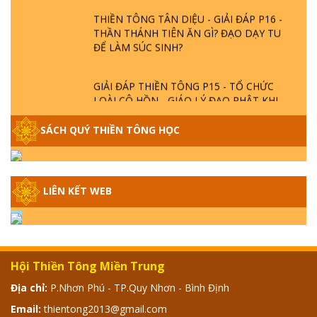
THIỀN TÔNG TÂN DIỆU - GIẢI ĐÁP P16 -
THẦN THÁNH TIÊN ĂN GÌ? ĐẠO DẠY TU
ĐỂ LÀM SÚC SINH?
GIẢI ĐÁP THIỀN TÔNG P15 - TỔ CHỨC
LOÀI CÔ HỒN - GIÁO LÝ ĐẠO PHẬT KHI
NÀO XUẤT BẢN
SÁCH QUÝ THIỀN TÔNG HỌC
GIẢI ĐÁP THIỀN TÔNG ĐẶC BIỆT - P14 -
NGUỒN GỐC ÂM LỊCH DƯƠNG LỊCH -
TẦNG BÌNH LƯU LỚN ĐẾN ĐÂU
LIÊN KẾT WEB
GIẢI ĐÁP THIỀN TÔNG ĐẶC BIỆT - P13 -
CON NGƯỜI TU THÀNH PHẬT ĐƯỢC
KHÔNG? XÁ LỢI PHẬT THẬT - GIẢ | TTTD
Hội Thiền Tông Miền Trung
GIẢI ĐÁP THIỀN TÔNG ĐẶC BIỆT - P12 -
Địa chỉ:
P.Nhơn Phú - TP.Quy Nhơn - Bình Định
SỰ THẬT VỀ ĐẠI HỒNG THỦY? TRỜI ĐÁNH
Email:
thientong2013@gmail.com
THÁNH ĐÂM THẦN VẶN HỌNG?