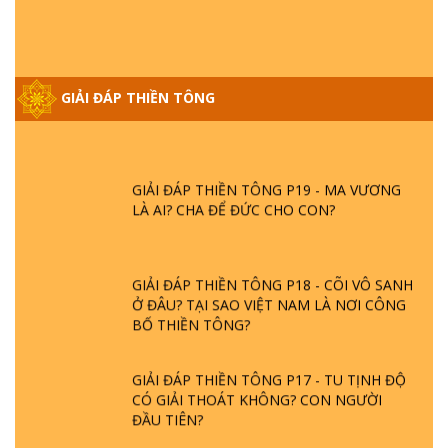
NGỌC LÂM VỀ PHẬT GIỚI
GIẢI ĐÁP THIỀN TÔNG ĐẶC BIỆT PHẦN 20
GIẢI ĐÁP THIỀN TÔNG
- BÁC NGUYỄN NHÂN LÀ AI? PHIỀN NÃO
DO ĐÂU MÀ CÓ?
GIẢI ĐÁP THIỀN TÔNG P19 - MA VƯƠNG
LÀ AI? CHA ĐỂ ĐỨC CHO CON?
GIẢI ĐÁP THIỀN TÔNG P18 - CÕI VÔ SANH
Ở ĐÂU? TẠI SAO VIỆT NAM LÀ NƠI CÔNG
BỐ THIỀN TÔNG?
GIẢI ĐÁP THIỀN TÔNG P17 - TU TỊNH ĐỘ
CÓ GIẢI THOÁT KHÔNG? CON NGƯỜI
ĐẦU TIÊN?