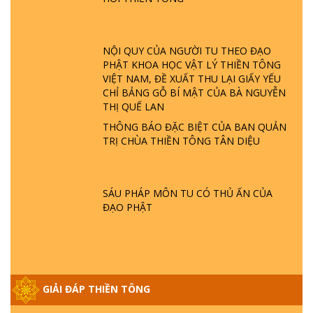
GIẢI ĐÁP ĐẶC BIỆT P23 - THIÊN ĐÀNG Ở
ĐÂU? ĐỊA NGỤC Ở ĐÂU? ĐỨC CHÚA TRỜI
LÀ AI? QUỶ SA TĂNG? | TTTD
NỘI QUY CỦA NGƯỜI TU THEO ĐẠO
PHẬT KHOA HỌC VẬT LÝ THIỀN TÔNG
VIỆT NAM, ĐỀ XUẤT THU LẠI GIẤY YẾU
GIẢI ĐÁP THIỀN TÔNG ĐẶC BIỆT P22 - TẠI
CHỈ BẢNG GỖ BÍ MẬT CỦA BÀ NGUYỄN
SAO TRÁI ĐẤT NHIỀU THIÊN TAI - LŨ LỤT
THỊ QUẾ LAN
- HỎA HOẠN | TTTD
THÔNG BÁO ĐẶC BIỆT CỦA BAN QUẢN
TRỊ CHÙA THIỀN TÔNG TÂN DIỆU
GIẢI ĐÁP THIỀN TÔNG ĐẶC BIỆT P21 - TẠI
SAO ĐỨC PHẬT BƯỚC ĐI 7 BƯỚC TRÊN
HOA SEN ? | TTTD
SÁU PHÁP MÔN TU CÓ THỦ ẤN CỦA
ĐẠO PHẬT
GIẢI ĐÁP VỀ LỄ TIỄN THIỀN TÔNG SƯ
NGỌC LÂM VỀ PHẬT GIỚI
GIẢI ĐÁP THIỀN TÔNG ĐẶC BIỆT PHẦN 20
GIẢI ĐÁP THIỀN TÔNG
- BÁC NGUYỄN NHÂN LÀ AI? PHIỀN NÃO