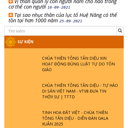
Vị thần quản lý con người nằm chỗ nào trong
cơ thể con người
16-09-2021
Tại sao nhục thân của lục tổ Huệ Năng có thể
tồn tại hơn 1000 năm
25-09-2021
SỰ KIỆN
CHÙA THIỀN TÔNG TÂN DIỆU XIN
HOẠT ĐỘNG ĐÚNG LUẬT TỰ DO TÔN
GIÁO
CHÙA THIỀN TÔNG TÂN DIỆU - TỰ HÀO
DI SẢN VIỆT NAM - VTV8 ĐƯA TIN
THỜII SỰ | TTTD
TINH HOA ĐẤT VIỆT - CHÙA THIỀN
TÔNG TÂN DIỆU - DIỄN ĐÀN GALA
XUÂN 2025