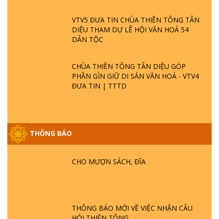
VTV5 ĐƯA TIN CHÙA THIỀN TÔNG TÂN
DIỆU THAM DỰ LỄ HỘI VĂN HOÁ 54
DÂN TỘC
CHÙA THIỀN TÔNG TÂN DIỆU GÓP
PHẦN GÌN GIỮ DI SẢN VĂN HOÁ - VTV4
ĐƯA TIN | TTTD
THÔNG BÁO
GIẢI ĐÁP ĐẶC BIỆT P25 - SUỐT 49 NĂM
PHẬT KHÔNG NÓI? HỘI LONG HOA LÀ
HỘI GÌ? TỬ VÌ ĐẠO
CHO MƯỢN SÁCH, ĐĨA
GIẢI ĐÁP ĐẶC BIỆT P24 - TÁNH PHẬT
ĐƯỢC HÌNH THÀNH NHƯ THẾ NÀO?
PHẬT GIỚI CÓ THỜI GIAN KHÔNG? |
THÔNG BÁO MỚI VỀ VIỆC NHẬN CÂU
TTTD
HỎI THIỀN TÔNG