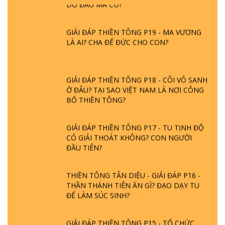
DO ĐÂU MÀ CÓ?
GIẢI ĐÁP THIỀN TÔNG P19 - MA VƯƠNG
LÀ AI? CHA ĐỂ ĐỨC CHO CON?
GIẢI ĐÁP THIỀN TÔNG P18 - CÕI VÔ SANH
Ở ĐÂU? TẠI SAO VIỆT NAM LÀ NƠI CÔNG
BỐ THIỀN TÔNG?
GIẢI ĐÁP THIỀN TÔNG P17 - TU TỊNH ĐỘ
CÓ GIẢI THOÁT KHÔNG? CON NGƯỜI
ĐẦU TIÊN?
THIỀN TÔNG TÂN DIỆU - GIẢI ĐÁP P16 -
THẦN THÁNH TIÊN ĂN GÌ? ĐẠO DẠY TU
ĐỂ LÀM SÚC SINH?
GIẢI ĐÁP THIỀN TÔNG P15 - TỔ CHỨC