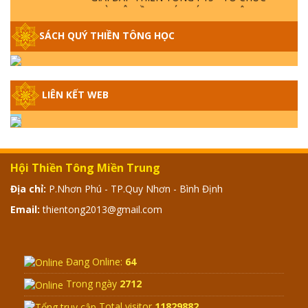
LOÀI CÔ HỒN - GIÁO LÝ ĐẠO PHẬT KHI
NÀO XUẤT BẢN
SÁCH QUÝ THIỀN TÔNG HỌC
GIẢI ĐÁP THIỀN TÔNG ĐẶC BIỆT - P14 -
NGUỒN GỐC ÂM LỊCH DƯƠNG LỊCH -
TẦNG BÌNH LƯU LỚN ĐẾN ĐÂU
LIÊN KẾT WEB
GIẢI ĐÁP THIỀN TÔNG ĐẶC BIỆT - P13 -
CON NGƯỜI TU THÀNH PHẬT ĐƯỢC
KHÔNG? XÁ LỢI PHẬT THẬT - GIẢ | TTTD
Hội Thiền Tông Miền Trung
GIẢI ĐÁP THIỀN TÔNG ĐẶC BIỆT - P12 -
Địa chỉ:
P.Nhơn Phú - TP.Quy Nhơn - Bình Định
SỰ THẬT VỀ ĐẠI HỒNG THỦY? TRỜI ĐÁNH
Email:
thientong2013@gmail.com
THÁNH ĐÂM THẦN VẶN HỌNG?
GIẢI ĐÁP ĐẶC BIỆT 2024 - P11
Đang Online:
64
Trong ngày
2712
Total visitor
11829882