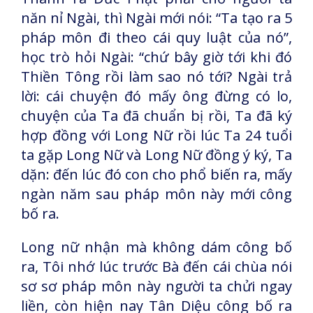
năn nỉ Ngài, thì Ngài mới nói: “Ta tạo ra 5
pháp môn đi theo cái quy luật của nó”,
học trò hỏi Ngài: “chứ bây giờ tới khi đó
Thiền Tông rồi làm sao nó tới? Ngài trả
lời: cái chuyện đó mấy ông đừng có lo,
chuyện của Ta đã chuẩn bị rồi, Ta đã ký
hợp đồng với Long Nữ rồi lúc Ta 24 tuổi
ta gặp Long Nữ và Long Nữ đồng ý ký, Ta
dặn: đến lúc đó con cho phổ biến ra, mấy
ngàn năm sau pháp môn này mới công
bố ra.
Long nữ nhận mà không dám công bố
ra, Tôi nhớ lúc trước Bà đến cái chùa nói
sơ sơ pháp môn này người ta chửi ngay
liền, còn hiện nay Tân Diệu công bố ra