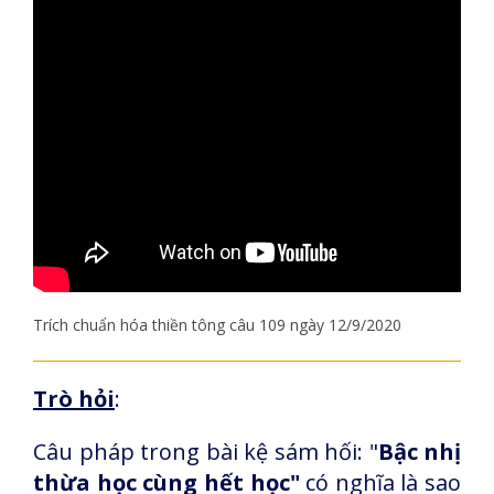
Trích chuẩn hóa thiền tông câu 109 ngày 12/9/2020
Trò hỏi
:
Câu pháp trong bài kệ sám hối: "
Bậc nhị
thừa học cùng hết học"
có nghĩa là sao