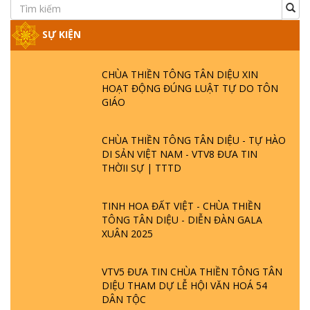
SỰ KIỆN
CHÙA THIỀN TÔNG TÂN DIỆU XIN
HOẠT ĐỘNG ĐÚNG LUẬT TỰ DO TÔN
GIÁO
CHÙA THIỀN TÔNG TÂN DIỆU - TỰ HÀO
DI SẢN VIỆT NAM - VTV8 ĐƯA TIN
THỜII SỰ | TTTD
TINH HOA ĐẤT VIỆT - CHÙA THIỀN
TÔNG TÂN DIỆU - DIỄN ĐÀN GALA
XUÂN 2025
VTV5 ĐƯA TIN CHÙA THIỀN TÔNG TÂN
DIỆU THAM DỰ LỄ HỘI VĂN HOÁ 54
DÂN TỘC