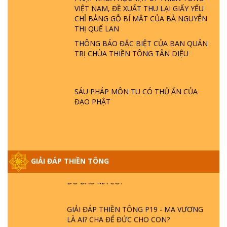
VIỆT NAM, ĐỀ XUẤT THU LẠI GIẤY YẾU
GIẢI ĐÁP THIỀN TÔNG ĐẶC BIỆT P22 - TẠI
CHỈ BẢNG GỖ BÍ MẬT CỦA BÀ NGUYỄN
SAO TRÁI ĐẤT NHIỀU THIÊN TAI - LŨ LỤT
THỊ QUẾ LAN
- HỎA HOẠN | TTTD
THÔNG BÁO ĐẶC BIỆT CỦA BAN QUẢN
TRỊ CHÙA THIỀN TÔNG TÂN DIỆU
GIẢI ĐÁP THIỀN TÔNG ĐẶC BIỆT P21 - TẠI
SAO ĐỨC PHẬT BƯỚC ĐI 7 BƯỚC TRÊN
HOA SEN ? | TTTD
SÁU PHÁP MÔN TU CÓ THỦ ẤN CỦA
ĐẠO PHẬT
GIẢI ĐÁP VỀ LỄ TIỄN THIỀN TÔNG SƯ
NGỌC LÂM VỀ PHẬT GIỚI
GIẢI ĐÁP THIỀN TÔNG ĐẶC BIỆT PHẦN 20
GIẢI ĐÁP THIỀN TÔNG
- BÁC NGUYỄN NHÂN LÀ AI? PHIỀN NÃO
DO ĐÂU MÀ CÓ?
GIẢI ĐÁP THIỀN TÔNG P19 - MA VƯƠNG
LÀ AI? CHA ĐỂ ĐỨC CHO CON?