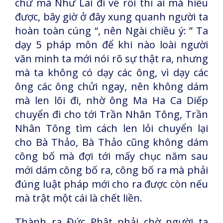
chứ mà Như Lai đi về rồi thì ai mà hiểu
được, bây giờ ở đây xung quanh người ta
hoàn toàn cúng “, nên Ngài chiều ý: ” Ta
dạy 5 pháp môn để khi nào loài người
văn minh ta mới nói rõ sự thật ra, nhưng
mà ta không có dạy các ông, vì dạy các
ông các ông chửi ngay, nên không dám
mà len lõi đi, nhờ ông Ma Ha Ca Diếp
chuyển đi cho tới Trần Nhân Tông, Trần
Nhân Tông tìm cách len lỏi chuyển lại
cho Bà Thảo, Bà Thảo cũng không dám
công bố mà đợi tới mấy chục năm sau
mới dám công bố ra, công bố ra mà phải
đúng luật pháp mới cho ra được còn nếu
mà trật một cái là chết liền.
Thành ra Đức Phật phải chờ người ta