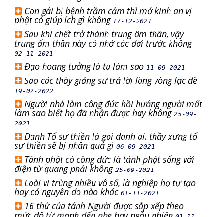
Con gái bị bệnh trầm cảm thì mở kinh an vị
phật có giúp ích gì không
17-12-2021
Sau khi chết trở thành trung âm thân, vậy
trung ấm thân này có nhớ các đời trước không
02-11-2021
Đạo hoang tưởng là tu làm sao
11-09-2021
Sao các thầy giảng sư trả lời lòng vòng lạc đề
19-02-2022
Người nhà làm công đức hồi hướng người mất
làm sao biết họ đã nhận được hay không
25-09-
2021
Danh Tổ sư thiền là gọi danh ai, thầy xưng tổ
sư thiền sẽ bị nhân quả gì
06-09-2021
Tánh phật có công đức là tánh phật sống với
điện từ quang phải không
25-09-2021
Loài vi trùng nhiều vô số, là nghiệp họ tự tạo
hay có nguyên do nào khác
01-11-2021
16 thứ của tánh Người được sắp xếp theo
mức độ từ mạnh đến nhẹ hay ngẫu nhiên
01-11-