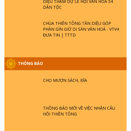
DIỆU THAM DỰ LỄ HỘI VĂN HOÁ 54
DÂN TỘC
CHÙA THIỀN TÔNG TÂN DIỆU GÓP
PHẦN GÌN GIỮ DI SẢN VĂN HOÁ - VTV4
ĐƯA TIN | TTTD
THÔNG BÁO
GIẢI ĐÁP ĐẶC BIỆT P25 - SUỐT 49 NĂM
PHẬT KHÔNG NÓI? HỘI LONG HOA LÀ
CHO MƯỢN SÁCH, ĐĨA
HỘI GÌ? TỬ VÌ ĐẠO
GIẢI ĐÁP ĐẶC BIỆT P24 - TÁNH PHẬT
ĐƯỢC HÌNH THÀNH NHƯ THẾ NÀO?
THÔNG BÁO MỚI VỀ VIỆC NHẬN CÂU
PHẬT GIỚI CÓ THỜI GIAN KHÔNG? |
HỎI THIỀN TÔNG
TTTD
GIẢI ĐÁP ĐẶC BIỆT P23 - THIÊN ĐÀNG Ở
ĐÂU? ĐỊA NGỤC Ở ĐÂU? ĐỨC CHÚA TRỜI