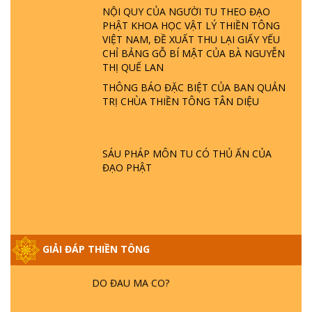
NỘI QUY CỦA NGƯỜI TU THEO ĐẠO
LÀ AI? QUỶ SA TĂNG? | TTTD
PHẬT KHOA HỌC VẬT LÝ THIỀN TÔNG
VIỆT NAM, ĐỀ XUẤT THU LẠI GIẤY YẾU
GIẢI ĐÁP THIỀN TÔNG ĐẶC BIỆT P22 - TẠI
CHỈ BẢNG GỖ BÍ MẬT CỦA BÀ NGUYỄN
SAO TRÁI ĐẤT NHIỀU THIÊN TAI - LŨ LỤT
THỊ QUẾ LAN
- HỎA HOẠN | TTTD
THÔNG BÁO ĐẶC BIỆT CỦA BAN QUẢN
TRỊ CHÙA THIỀN TÔNG TÂN DIỆU
GIẢI ĐÁP THIỀN TÔNG ĐẶC BIỆT P21 - TẠI
SAO ĐỨC PHẬT BƯỚC ĐI 7 BƯỚC TRÊN
HOA SEN ? | TTTD
SÁU PHÁP MÔN TU CÓ THỦ ẤN CỦA
ĐẠO PHẬT
GIẢI ĐÁP VỀ LỄ TIỄN THIỀN TÔNG SƯ
NGỌC LÂM VỀ PHẬT GIỚI
GIẢI ĐÁP THIỀN TÔNG
GIẢI ĐÁP THIỀN TÔNG ĐẶC BIỆT PHẦN 20
- BÁC NGUYỄN NHÂN LÀ AI? PHIỀN NÃO
DO ĐÂU MÀ CÓ?