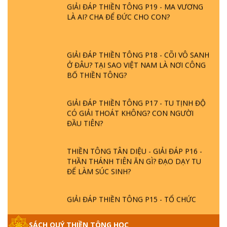
GIẢI ĐÁP THIỀN TÔNG P19 - MA VƯƠNG
LÀ AI? CHA ĐỂ ĐỨC CHO CON?
GIẢI ĐÁP THIỀN TÔNG P18 - CÕI VÔ SANH
Ở ĐÂU? TẠI SAO VIỆT NAM LÀ NƠI CÔNG
BỐ THIỀN TÔNG?
GIẢI ĐÁP THIỀN TÔNG P17 - TU TỊNH ĐỘ
CÓ GIẢI THOÁT KHÔNG? CON NGƯỜI
ĐẦU TIÊN?
THIỀN TÔNG TÂN DIỆU - GIẢI ĐÁP P16 -
THẦN THÁNH TIÊN ĂN GÌ? ĐẠO DẠY TU
ĐỂ LÀM SÚC SINH?
GIẢI ĐÁP THIỀN TÔNG P15 - TỔ CHỨC
LOÀI CÔ HỒN - GIÁO LÝ ĐẠO PHẬT KHI
NÀO XUẤT BẢN
SÁCH QUÝ THIỀN TÔNG HỌC