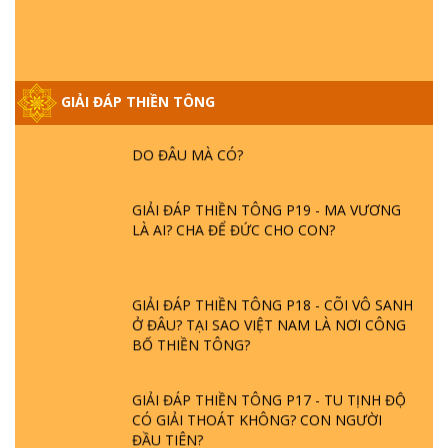
GIẢI ĐÁP VỀ LỄ TIỄN THIỀN TÔNG SƯ
NGỌC LÂM VỀ PHẬT GIỚI
GIẢI ĐÁP THIỀN TÔNG
GIẢI ĐÁP THIỀN TÔNG ĐẶC BIỆT PHẦN 20
- BÁC NGUYỄN NHÂN LÀ AI? PHIỀN NÃO
DO ĐÂU MÀ CÓ?
GIẢI ĐÁP THIỀN TÔNG P19 - MA VƯƠNG
LÀ AI? CHA ĐỂ ĐỨC CHO CON?
GIẢI ĐÁP THIỀN TÔNG P18 - CÕI VÔ SANH
Ở ĐÂU? TẠI SAO VIỆT NAM LÀ NƠI CÔNG
BỐ THIỀN TÔNG?
GIẢI ĐÁP THIỀN TÔNG P17 - TU TỊNH ĐỘ
CÓ GIẢI THOÁT KHÔNG? CON NGƯỜI
ĐẦU TIÊN?