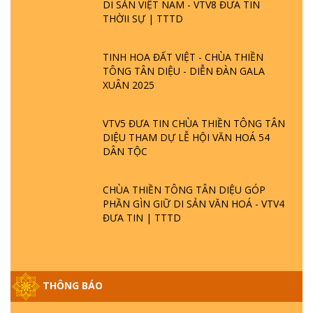
DI SẢN VIỆT NAM - VTV8 ĐƯA TIN
THỜII SỰ | TTTD
TINH HOA ĐẤT VIỆT - CHÙA THIỀN
TÔNG TÂN DIỆU - DIỄN ĐÀN GALA
XUÂN 2025
VTV5 ĐƯA TIN CHÙA THIỀN TÔNG TÂN
DIỆU THAM DỰ LỄ HỘI VĂN HOÁ 54
DÂN TỘC
CHÙA THIỀN TÔNG TÂN DIỆU GÓP
PHẦN GÌN GIỮ DI SẢN VĂN HOÁ - VTV4
ĐƯA TIN | TTTD
THÔNG BÁO
GIẢI ĐÁP ĐẶC BIỆT P25 - SUỐT 49 NĂM