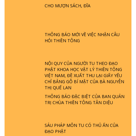
PHẬT KHÔNG NÓI? HỘI LONG HOA LÀ
CHO MƯỢN SÁCH, ĐĨA
HỘI GÌ? TỬ VÌ ĐẠO
GIẢI ĐÁP ĐẶC BIỆT P24 - TÁNH PHẬT
ĐƯỢC HÌNH THÀNH NHƯ THẾ NÀO?
THÔNG BÁO MỚI VỀ VIỆC NHẬN CÂU
PHẬT GIỚI CÓ THỜI GIAN KHÔNG? |
HỎI THIỀN TÔNG
TTTD
GIẢI ĐÁP ĐẶC BIỆT P23 - THIÊN ĐÀNG Ở
ĐÂU? ĐỊA NGỤC Ở ĐÂU? ĐỨC CHÚA TRỜI
NỘI QUY CỦA NGƯỜI TU THEO ĐẠO
LÀ AI? QUỶ SA TĂNG? | TTTD
PHẬT KHOA HỌC VẬT LÝ THIỀN TÔNG
VIỆT NAM, ĐỀ XUẤT THU LẠI GIẤY YẾU
CHỈ BẢNG GỖ BÍ MẬT CỦA BÀ NGUYỄN
GIẢI ĐÁP THIỀN TÔNG ĐẶC BIỆT P22 - TẠI
THỊ QUẾ LAN
SAO TRÁI ĐẤT NHIỀU THIÊN TAI - LŨ LỤT
- HỎA HOẠN | TTTD
THÔNG BÁO ĐẶC BIỆT CỦA BAN QUẢN
TRỊ CHÙA THIỀN TÔNG TÂN DIỆU
GIẢI ĐÁP THIỀN TÔNG ĐẶC BIỆT P21 - TẠI
SAO ĐỨC PHẬT BƯỚC ĐI 7 BƯỚC TRÊN
HOA SEN ? | TTTD
SÁU PHÁP MÔN TU CÓ THỦ ẤN CỦA
ĐẠO PHẬT