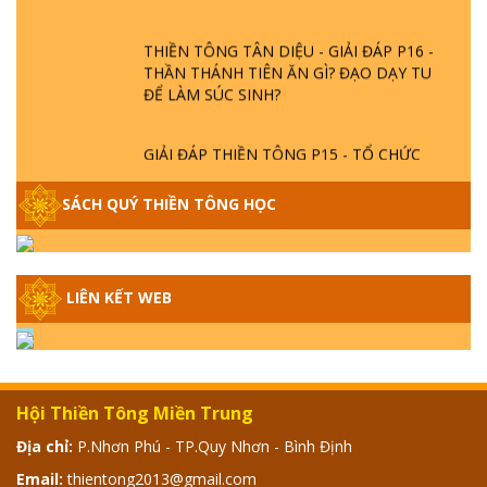
THIỀN TÔNG TÂN DIỆU - GIẢI ĐÁP P16 -
THẦN THÁNH TIÊN ĂN GÌ? ĐẠO DẠY TU
ĐỂ LÀM SÚC SINH?
GIẢI ĐÁP THIỀN TÔNG P15 - TỔ CHỨC
LOÀI CÔ HỒN - GIÁO LÝ ĐẠO PHẬT KHI
NÀO XUẤT BẢN
SÁCH QUÝ THIỀN TÔNG HỌC
GIẢI ĐÁP THIỀN TÔNG ĐẶC BIỆT - P14 -
NGUỒN GỐC ÂM LỊCH DƯƠNG LỊCH -
TẦNG BÌNH LƯU LỚN ĐẾN ĐÂU
LIÊN KẾT WEB
GIẢI ĐÁP THIỀN TÔNG ĐẶC BIỆT - P13 -
CON NGƯỜI TU THÀNH PHẬT ĐƯỢC
KHÔNG? XÁ LỢI PHẬT THẬT - GIẢ | TTTD
Hội Thiền Tông Miền Trung
Địa chỉ:
P.Nhơn Phú - TP.Quy Nhơn - Bình Định
GIẢI ĐÁP THIỀN TÔNG ĐẶC BIỆT - P12 -
SỰ THẬT VỀ ĐẠI HỒNG THỦY? TRỜI ĐÁNH
Email:
thientong2013@gmail.com