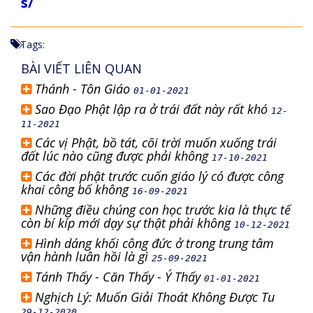
s/
Tags:
BÀI VIẾT LIÊN QUAN
Thánh - Tôn Giáo
01-01-2021
Sao Đạo Phật lập ra ở trái đất này rất khó
12-
11-2021
Các vị Phật, bồ tát, cõi trời muốn xuống trái
đất lúc nào cũng được phải không
17-10-2021
Các đời phật trước cuốn giáo lý có được công
khai công bố không
16-09-2021
Những điều chúng con học trước kia là thực tế
còn bí kíp mới dạy sự thật phải không
10-12-2021
Hình dáng khối công đức ở trong trung tâm
vận hành luân hồi là gì
25-09-2021
Tánh Thấy - Căn Thấy - Ý Thấy
01-01-2021
Nghịch Lý: Muốn Giải Thoát Không Được Tu
29-12-2020