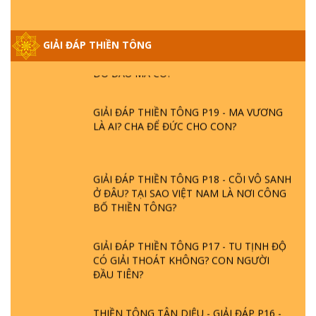
GIẢI ĐÁP THIỀN TÔNG ĐẶC BIỆT PHẦN 20
GIẢI ĐÁP THIỀN TÔNG
- BÁC NGUYỄN NHÂN LÀ AI? PHIỀN NÃO
DO ĐÂU MÀ CÓ?
GIẢI ĐÁP THIỀN TÔNG P19 - MA VƯƠNG
LÀ AI? CHA ĐỂ ĐỨC CHO CON?
GIẢI ĐÁP THIỀN TÔNG P18 - CÕI VÔ SANH
Ở ĐÂU? TẠI SAO VIỆT NAM LÀ NƠI CÔNG
BỐ THIỀN TÔNG?
GIẢI ĐÁP THIỀN TÔNG P17 - TU TỊNH ĐỘ
CÓ GIẢI THOÁT KHÔNG? CON NGƯỜI
ĐẦU TIÊN?
THIỀN TÔNG TÂN DIỆU - GIẢI ĐÁP P16 -