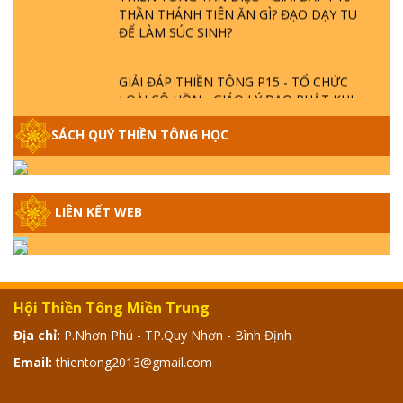
THẦN THÁNH TIÊN ĂN GÌ? ĐẠO DẠY TU
ĐỂ LÀM SÚC SINH?
GIẢI ĐÁP THIỀN TÔNG P15 - TỔ CHỨC
LOÀI CÔ HỒN - GIÁO LÝ ĐẠO PHẬT KHI
NÀO XUẤT BẢN
SÁCH QUÝ THIỀN TÔNG HỌC
GIẢI ĐÁP THIỀN TÔNG ĐẶC BIỆT - P14 -
NGUỒN GỐC ÂM LỊCH DƯƠNG LỊCH -
TẦNG BÌNH LƯU LỚN ĐẾN ĐÂU
LIÊN KẾT WEB
GIẢI ĐÁP THIỀN TÔNG ĐẶC BIỆT - P13 -
CON NGƯỜI TU THÀNH PHẬT ĐƯỢC
KHÔNG? XÁ LỢI PHẬT THẬT - GIẢ | TTTD
Hội Thiền Tông Miền Trung
GIẢI ĐÁP THIỀN TÔNG ĐẶC BIỆT - P12 -
Địa chỉ:
P.Nhơn Phú - TP.Quy Nhơn - Bình Định
SỰ THẬT VỀ ĐẠI HỒNG THỦY? TRỜI ĐÁNH
Email:
thientong2013@gmail.com
THÁNH ĐÂM THẦN VẶN HỌNG?