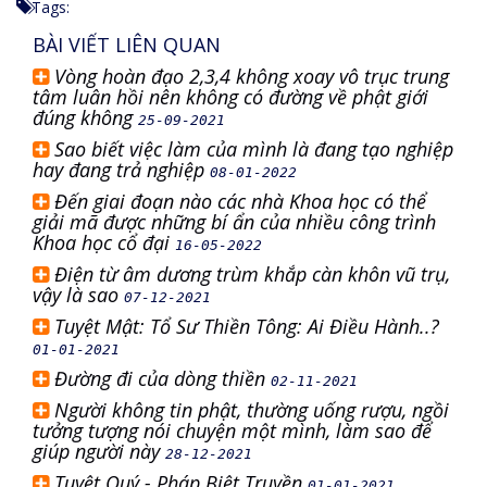
Tags:
BÀI VIẾT LIÊN QUAN
Vòng hoàn đạo 2,3,4 không xoay vô trục trung
tâm luân hồi nên không có đường về phật giới
đúng không
25-09-2021
Sao biết việc làm của mình là đang tạo nghiệp
hay đang trả nghiệp
08-01-2022
Đến giai đoạn nào các nhà Khoa học có thể
giải mã được những bí ẩn của nhiều công trình
Khoa học cổ đại
16-05-2022
Điện từ âm dương trùm khắp càn khôn vũ trụ,
vậy là sao
07-12-2021
Tuyệt Mật: Tổ Sư Thiền Tông: Ai Điều Hành..?
01-01-2021
Đường đi của dòng thiền
02-11-2021
Người không tin phật, thường uống rượu, ngồi
tưởng tượng nói chuyện một mình, làm sao để
giúp người này
28-12-2021
Tuyệt Quý - Pháp Biệt Truyền
01-01-2021