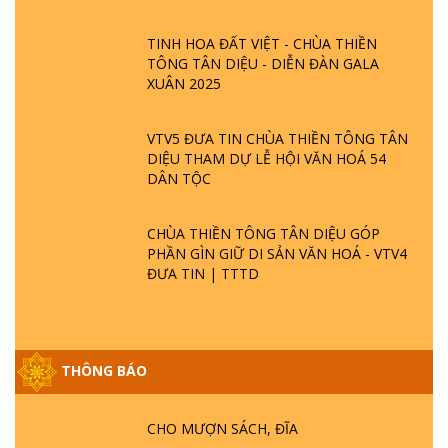
TINH HOA ĐẤT VIỆT - CHÙA THIỀN
TÔNG TÂN DIỆU - DIỄN ĐÀN GALA
XUÂN 2025
VTV5 ĐƯA TIN CHÙA THIỀN TÔNG TÂN
DIỆU THAM DỰ LỄ HỘI VĂN HOÁ 54
DÂN TỘC
CHÙA THIỀN TÔNG TÂN DIỆU GÓP
PHẦN GÌN GIỮ DI SẢN VĂN HOÁ - VTV4
ĐƯA TIN | TTTD
THÔNG BÁO
GIẢI ĐÁP ĐẶC BIỆT P25 - SUỐT 49 NĂM
PHẬT KHÔNG NÓI? HỘI LONG HOA LÀ
HỘI GÌ? TỬ VÌ ĐẠO
CHO MƯỢN SÁCH, ĐĨA