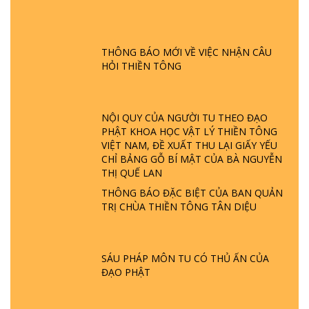
GIẢI ĐÁP ĐẶC BIỆT P24 - TÁNH PHẬT
ĐƯỢC HÌNH THÀNH NHƯ THẾ NÀO?
PHẬT GIỚI CÓ THỜI GIAN KHÔNG? |
THÔNG BÁO MỚI VỀ VIỆC NHẬN CÂU
TTTD
HỎI THIỀN TÔNG
GIẢI ĐÁP ĐẶC BIỆT P23 - THIÊN ĐÀNG Ở
ĐÂU? ĐỊA NGỤC Ở ĐÂU? ĐỨC CHÚA TRỜI
LÀ AI? QUỶ SA TĂNG? | TTTD
NỘI QUY CỦA NGƯỜI TU THEO ĐẠO
PHẬT KHOA HỌC VẬT LÝ THIỀN TÔNG
VIỆT NAM, ĐỀ XUẤT THU LẠI GIẤY YẾU
GIẢI ĐÁP THIỀN TÔNG ĐẶC BIỆT P22 - TẠI
CHỈ BẢNG GỖ BÍ MẬT CỦA BÀ NGUYỄN
SAO TRÁI ĐẤT NHIỀU THIÊN TAI - LŨ LỤT
THỊ QUẾ LAN
- HỎA HOẠN | TTTD
THÔNG BÁO ĐẶC BIỆT CỦA BAN QUẢN
TRỊ CHÙA THIỀN TÔNG TÂN DIỆU
GIẢI ĐÁP THIỀN TÔNG ĐẶC BIỆT P21 - TẠI
SAO ĐỨC PHẬT BƯỚC ĐI 7 BƯỚC TRÊN
HOA SEN ? | TTTD
SÁU PHÁP MÔN TU CÓ THỦ ẤN CỦA
ĐẠO PHẬT
GIẢI ĐÁP VỀ LỄ TIỄN THIỀN TÔNG SƯ
NGỌC LÂM VỀ PHẬT GIỚI