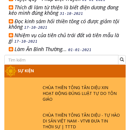
Thích đi làm từ thiện là biết điện dương đang
kéo mình đúng không
31-10-2021
Đọc kinh sám hối thiền tông có được giảm tội
không
17-10-2021
Nhiệm vụ của tiên chủ trái đất và tiên mẫu là
gì
17-10-2021
Làm Ăn Bình Thường...
01-01-2021
SỰ KIỆN
CHÙA THIỀN TÔNG TÂN DIỆU XIN
HOẠT ĐỘNG ĐÚNG LUẬT TỰ DO TÔN
GIÁO
CHÙA THIỀN TÔNG TÂN DIỆU - TỰ HÀO
DI SẢN VIỆT NAM - VTV8 ĐƯA TIN
THỜII SỰ | TTTD