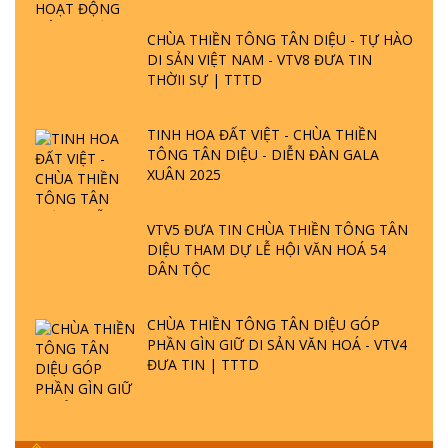
CHÙA THIỀN TÔNG TÂN DIỆU - TỰ HÀO
DI SẢN VIỆT NAM - VTV8 ĐƯA TIN
THỜII SỰ | TTTD
TINH HOA ĐẤT VIỆT - CHÙA THIỀN
TÔNG TÂN DIỆU - DIỄN ĐÀN GALA
XUÂN 2025
VTV5 ĐƯA TIN CHÙA THIỀN TÔNG TÂN
DIỆU THAM DỰ LỄ HỘI VĂN HOÁ 54
DÂN TỘC
CHÙA THIỀN TÔNG TÂN DIỆU GÓP
PHẦN GÌN GIỮ DI SẢN VĂN HOÁ - VTV4
ĐƯA TIN | TTTD