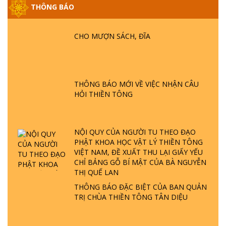
GIẢI ĐÁP ĐẶC BIỆT P25 - SUỐT 49 NĂM
THÔNG BÁO
PHẬT KHÔNG NÓI? HỘI LONG HOA LÀ
HỘI GÌ? TỬ VÌ ĐẠO
CHO MƯỢN SÁCH, ĐĨA
GIẢI ĐÁP ĐẶC BIỆT P24 - TÁNH PHẬT
ĐƯỢC HÌNH THÀNH NHƯ THẾ NÀO?
PHẬT GIỚI CÓ THỜI GIAN KHÔNG? |
THÔNG BÁO MỚI VỀ VIỆC NHẬN CÂU
TTTD
HỎI THIỀN TÔNG
GIẢI ĐÁP ĐẶC BIỆT P23 - THIÊN ĐÀNG Ở
ĐÂU? ĐỊA NGỤC Ở ĐÂU? ĐỨC CHÚA TRỜI
LÀ AI? QUỶ SA TĂNG? | TTTD
NỘI QUY CỦA NGƯỜI TU THEO ĐẠO
PHẬT KHOA HỌC VẬT LÝ THIỀN TÔNG
GIẢI ĐÁP THIỀN TÔNG ĐẶC BIỆT P22 - TẠI
VIỆT NAM, ĐỀ XUẤT THU LẠI GIẤY YẾU
SAO TRÁI ĐẤT NHIỀU THIÊN TAI - LŨ LỤT
CHỈ BẢNG GỖ BÍ MẬT CỦA BÀ NGUYỄN
- HỎA HOẠN | TTTD
THỊ QUẾ LAN
THÔNG BÁO ĐẶC BIỆT CỦA BAN QUẢN
TRỊ CHÙA THIỀN TÔNG TÂN DIỆU
GIẢI ĐÁP THIỀN TÔNG ĐẶC BIỆT P21 - TẠI
SAO ĐỨC PHẬT BƯỚC ĐI 7 BƯỚC TRÊN
HOA SEN ? | TTTD