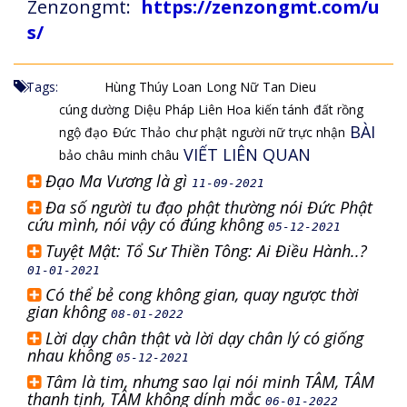
Zenzongmt:
https://zenzongmt.com/u
s/
Tags:
Hùng Thúy Loan
Long Nữ
Tan Dieu
cúng dường
Diệu Pháp Liên Hoa
kiến tánh
đất rồng
BÀI
ngộ đạo
Đức Thảo
chư phật
người nữ
trực nhận
VIẾT LIÊN QUAN
bảo châu
minh châu
Đạo Ma Vương là gì
11-09-2021
Đa số người tu đạo phật thường nói Đức Phật
cứu mình, nói vậy có đúng không
05-12-2021
Tuyệt Mật: Tổ Sư Thiền Tông: Ai Điều Hành..?
01-01-2021
Có thể bẻ cong không gian, quay ngược thời
gian không
08-01-2022
Lời dạy chân thật và lời dạy chân lý có giống
nhau không
05-12-2021
Tâm là tim, nhưng sao lại nói minh TÂM, TÂM
thanh tịnh, TÂM không dính mắc
06-01-2022