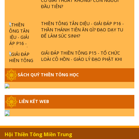
ĐẦU TIÊN?
THIỀN TÔNG TÂN DIỆU - GIẢI ĐÁP P16 -
THẦN THÁNH TIÊN ĂN GÌ? ĐẠO DẠY TU
ĐỂ LÀM SÚC SINH?
GIẢI ĐÁP THIỀN TÔNG P15 - TỔ CHỨC
LOÀI CÔ HỒN - GIÁO LÝ ĐẠO PHẬT KHI
NÀO XUẤT BẢN
SÁCH QUÝ THIỀN TÔNG HỌC
GIẢI ĐÁP THIỀN TÔNG ĐẶC BIỆT - P14 -
NGUỒN GỐC ÂM LỊCH DƯƠNG LỊCH -
TẦNG BÌNH LƯU LỚN ĐẾN ĐÂU
LIÊN KẾT WEB
GIẢI ĐÁP THIỀN TÔNG ĐẶC BIỆT - P13 -
CON NGƯỜI TU THÀNH PHẬT ĐƯỢC
KHÔNG? XÁ LỢI PHẬT THẬT - GIẢ | TTTD
Hội Thiền Tông Miền Trung
GIẢI ĐÁP THIỀN TÔNG ĐẶC BIỆT - P12 -