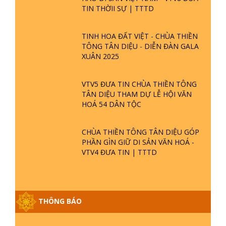
TIN THỜII SỰ | TTTD
TINH HOA ĐẤT VIỆT - CHÙA THIỀN
TÔNG TÂN DIỆU - DIỄN ĐÀN GALA
XUÂN 2025
VTV5 ĐƯA TIN CHÙA THIỀN TÔNG
TÂN DIỆU THAM DỰ LỄ HỘI VĂN
HOÁ 54 DÂN TỘC
CHÙA THIỀN TÔNG TÂN DIỆU GÓP
PHẦN GÌN GIỮ DI SẢN VĂN HOÁ -
VTV4 ĐƯA TIN | TTTD
THÔNG BÁO
GIẢI ĐÁP ĐẶC BIỆT P25 - SUỐT 49
NĂM PHẬT KHÔNG NÓI? HỘI LONG
HOA LÀ HỘI GÌ? TỬ VÌ ĐẠO