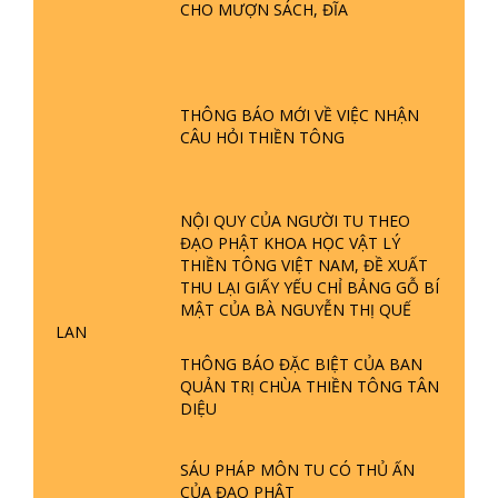
CHO MƯỢN SÁCH, ĐĨA
GIẢI ĐÁP ĐẶC BIỆT P24 - TÁNH PHẬT
ĐƯỢC HÌNH THÀNH NHƯ THẾ NÀO?
PHẬT GIỚI CÓ THỜI GIAN KHÔNG? |
THÔNG BÁO MỚI VỀ VIỆC NHẬN
TTTD
CÂU HỎI THIỀN TÔNG
GIẢI ĐÁP ĐẶC BIỆT P23 - THIÊN
ĐÀNG Ở ĐÂU? ĐỊA NGỤC Ở ĐÂU?
ĐỨC CHÚA TRỜI LÀ AI? QUỶ SA
NỘI QUY CỦA NGƯỜI TU THEO
TĂNG? | TTTD
ĐẠO PHẬT KHOA HỌC VẬT LÝ
THIỀN TÔNG VIỆT NAM, ĐỀ XUẤT
GIẢI ĐÁP THIỀN TÔNG ĐẶC BIỆT P22
THU LẠI GIẤY YẾU CHỈ BẢNG GỖ BÍ
- TẠI SAO TRÁI ĐẤT NHIỀU THIÊN TAI
MẬT CỦA BÀ NGUYỄN THỊ QUẾ
- LŨ LỤT - HỎA HOẠN | TTTD
LAN
THÔNG BÁO ĐẶC BIỆT CỦA BAN
GIẢI ĐÁP THIỀN TÔNG ĐẶC BIỆT P21
QUẢN TRỊ CHÙA THIỀN TÔNG TÂN
- TẠI SAO ĐỨC PHẬT BƯỚC ĐI 7
DIỆU
BƯỚC TRÊN HOA SEN ? | TTTD
SÁU PHÁP MÔN TU CÓ THỦ ẤN
GIẢI ĐÁP VỀ LỄ TIỄN THIỀN TÔNG SƯ
CỦA ĐẠO PHẬT