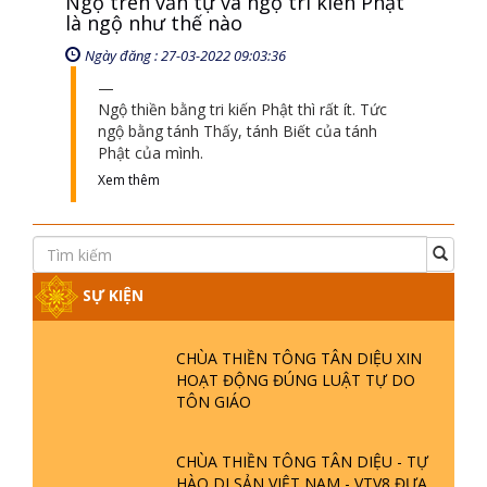
Ngộ trên văn tự và ngộ tri kiến Phật
là ngộ như thế nào
Ngày đăng : 27-03-2022 09:03:36
Ngộ thiền bằng tri kiến Phật thì rất ít. Tức
ngộ bằng tánh Thấy, tánh Biết của tánh
Phật của mình.
Xem thêm
SỰ KIỆN
CHÙA THIỀN TÔNG TÂN DIỆU XIN
HOẠT ĐỘNG ĐÚNG LUẬT TỰ DO
TÔN GIÁO
CHÙA THIỀN TÔNG TÂN DIỆU - TỰ
HÀO DI SẢN VIỆT NAM - VTV8 ĐƯA