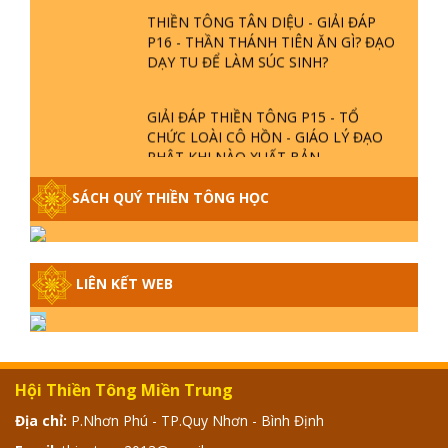
THIỀN TÔNG TÂN DIỆU - GIẢI ĐÁP
P16 - THẦN THÁNH TIÊN ĂN GÌ? ĐẠO
DẠY TU ĐỂ LÀM SÚC SINH?
GIẢI ĐÁP THIỀN TÔNG P15 - TỔ
CHỨC LOÀI CÔ HỒN - GIÁO LÝ ĐẠO
PHẬT KHI NÀO XUẤT BẢN
SÁCH QUÝ THIỀN TÔNG HỌC
GIẢI ĐÁP THIỀN TÔNG ĐẶC BIỆT -
P14 - NGUỒN GỐC ÂM LỊCH DƯƠNG
LỊCH - TẦNG BÌNH LƯU LỚN ĐẾN
ĐÂU
LIÊN KẾT WEB
GIẢI ĐÁP THIỀN TÔNG ĐẶC BIỆT -
P13 - CON NGƯỜI TU THÀNH PHẬT
ĐƯỢC KHÔNG? XÁ LỢI PHẬT THẬT -
GIẢ | TTTD
Hội Thiền Tông Miền Trung
GIẢI ĐÁP THIỀN TÔNG ĐẶC BIỆT -
P12 - SỰ THẬT VỀ ĐẠI HỒNG THỦY?
Địa chỉ:
P.Nhơn Phú - TP.Quy Nhơn - Bình Định
TRỜI ĐÁNH THÁNH ĐÂM THẦN VẶN