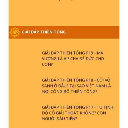
NGỌC LÂM VỀ PHẬT GIỚI
GIẢI ĐÁP THIỀN TÔNG ĐẶC BIỆT
PHẦN 20 - BÁC NGUYỄN NHÂN LÀ AI?
GIẢI ĐÁP THIỀN TÔNG
PHIỀN NÃO DO ĐÂU MÀ CÓ?
GIẢI ĐÁP THIỀN TÔNG P19 - MA
VƯƠNG LÀ AI? CHA ĐỂ ĐỨC CHO
CON?
GIẢI ĐÁP THIỀN TÔNG P18 - CÕI VÔ
SANH Ở ĐÂU? TẠI SAO VIỆT NAM LÀ
NƠI CÔNG BỐ THIỀN TÔNG?
GIẢI ĐÁP THIỀN TÔNG P17 - TU TỊNH
ĐỘ CÓ GIẢI THOÁT KHÔNG? CON
NGƯỜI ĐẦU TIÊN?