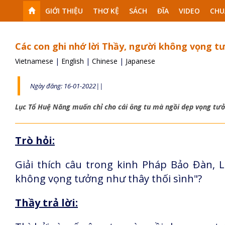
GIỚI THIỆU
THƠ KỆ
SÁCH
ĐĨA
VIDEO
CHU
Các con ghi nhớ lời Thầy, người không vọng t
Vietnamese
|
English
|
Chinese
|
Japanese
Ngày đăng: 16-01-2022||
Lục Tổ Huệ Năng muốn chỉ cho cái ông tu mà ngồi dẹp vọng tưở
Trò hỏi:
Giải thích câu trong kinh Pháp Bảo Đàn, Lụ
không vọng tưởng như thây thối sình"?
Thầy trả lời: