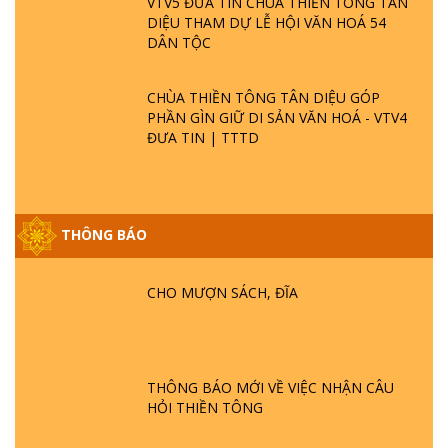
VTV5 ĐƯA TIN CHÙA THIỀN TÔNG TÂN
DIỆU THAM DỰ LỄ HỘI VĂN HOÁ 54
DÂN TỘC
CHÙA THIỀN TÔNG TÂN DIỆU GÓP
PHẦN GÌN GIỮ DI SẢN VĂN HOÁ - VTV4
ĐƯA TIN | TTTD
THÔNG BÁO
GIẢI ĐÁP ĐẶC BIỆT P25 - SUỐT 49 NĂM
PHẬT KHÔNG NÓI? HỘI LONG HOA LÀ
CHO MƯỢN SÁCH, ĐĨA
HỘI GÌ? TỬ VÌ ĐẠO
GIẢI ĐÁP ĐẶC BIỆT P24 - TÁNH PHẬT
ĐƯỢC HÌNH THÀNH NHƯ THẾ NÀO?
THÔNG BÁO MỚI VỀ VIỆC NHẬN CÂU
PHẬT GIỚI CÓ THỜI GIAN KHÔNG? |
HỎI THIỀN TÔNG
TTTD