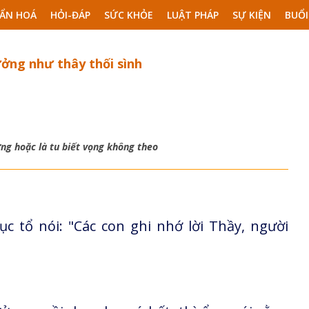
ẨN HOÁ
HỎI-ĐÁP
SỨC KHỎE
LUẬT PHÁP
SỰ KIỆN
BUỔI
ưởng như thây thối sình
ng hoặc là tu biết vọng không theo
c tổ nói: "Các con ghi nhớ lời Thầy, người