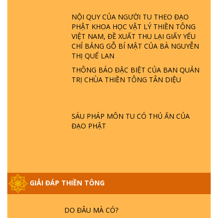
GIẢI ĐÁP ĐẶC BIỆT P23 - THIÊN ĐÀNG Ở
ĐÂU? ĐỊA NGỤC Ở ĐÂU? ĐỨC CHÚA TRỜI
NỘI QUY CỦA NGƯỜI TU THEO ĐẠO
LÀ AI? QUỶ SA TĂNG? | TTTD
PHẬT KHOA HỌC VẬT LÝ THIỀN TÔNG
VIỆT NAM, ĐỀ XUẤT THU LẠI GIẤY YẾU
CHỈ BẢNG GỖ BÍ MẬT CỦA BÀ NGUYỄN
GIẢI ĐÁP THIỀN TÔNG ĐẶC BIỆT P22 - TẠI
THỊ QUẾ LAN
SAO TRÁI ĐẤT NHIỀU THIÊN TAI - LŨ LỤT
- HỎA HOẠN | TTTD
THÔNG BÁO ĐẶC BIỆT CỦA BAN QUẢN
TRỊ CHÙA THIỀN TÔNG TÂN DIỆU
GIẢI ĐÁP THIỀN TÔNG ĐẶC BIỆT P21 - TẠI
SAO ĐỨC PHẬT BƯỚC ĐI 7 BƯỚC TRÊN
HOA SEN ? | TTTD
SÁU PHÁP MÔN TU CÓ THỦ ẤN CỦA
ĐẠO PHẬT
GIẢI ĐÁP VỀ LỄ TIỄN THIỀN TÔNG SƯ
NGỌC LÂM VỀ PHẬT GIỚI
GIẢI ĐÁP THIỀN TÔNG
GIẢI ĐÁP THIỀN TÔNG ĐẶC BIỆT PHẦN 20
- BÁC NGUYỄN NHÂN LÀ AI? PHIỀN NÃO
DO ĐÂU MÀ CÓ?