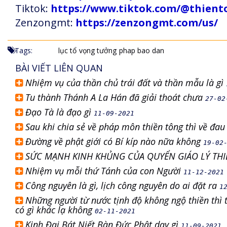
Tiktok:
https://www.tiktok.com/@thien
Zenzongmt:
https://zenzongmt.com/us/
Tags:
lục tổ
vọng tưởng
phap bao dan
BÀI VIẾT LIÊN QUAN
Nhiệm vụ của thần chủ trái đất và thần mẫu là gì
Tu thành Thánh A La Hán đã giải thoát chưa
27-02
Đạo Tà là đạo gì
11-09-2021
Sau khi chia sẻ về pháp môn thiền tông thì về đa
Đường về phật giới có Bí kíp nào nữa không
19-02
SỨC MẠNH KINH KHỦNG CỦA QUYỂN GIÁO LÝ TH
Nhiệm vụ mỗi thứ Tánh của con Người
11-12-2021
Công nguyên là gì, lịch công nguyên do ai đặt ra
1
Những người từ nước tịnh độ không ngộ thiền thì 
có gì khác lạ không
02-11-2021
Kinh Đại Bát Niết Bàn Đức Phật dạy gì
11-09-2021