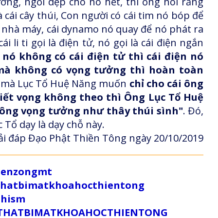
ởng, ngồi dẹp cho nó hết, thì ổng nói rằng
cái cây thúi, Con người có cái tim nó bóp để
i nhà máy, cái dynamo nó quay để nó phát ra
i li ti gọi là điện tử, nó gọi là cái điện ngắn
ó không có cái điện tử thì cái điện nó
mà không có vọng tưởng thì hoàn toàn
hế mà Lục Tổ Huệ Năng muốn
chỉ cho cái ông
iết vọng không theo thì Ông Lục Tổ Huệ
ông vọng tưởng như thây thúi sình"
. Đó,
 Tổ dạy là dạy chỗ này.
i đáp Đạo Phật Thiền Tông ngày 20/10/2019
/zenzongmt
uthatbimatkhoahocthientong
dhism
/SUTHATBIMATKHOAHOCTHIENTONG