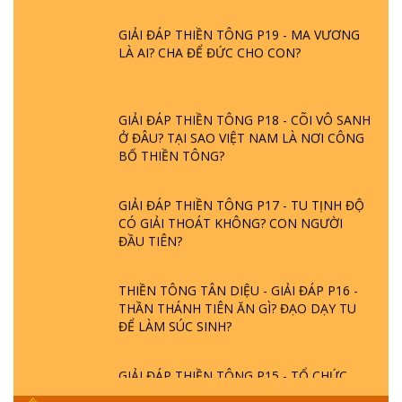
GIẢI ĐÁP THIỀN TÔNG P19 - MA VƯƠNG
LÀ AI? CHA ĐỂ ĐỨC CHO CON?
GIẢI ĐÁP THIỀN TÔNG P18 - CÕI VÔ SANH
Ở ĐÂU? TẠI SAO VIỆT NAM LÀ NƠI CÔNG
BỐ THIỀN TÔNG?
GIẢI ĐÁP THIỀN TÔNG P17 - TU TỊNH ĐỘ
CÓ GIẢI THOÁT KHÔNG? CON NGƯỜI
ĐẦU TIÊN?
THIỀN TÔNG TÂN DIỆU - GIẢI ĐÁP P16 -
THẦN THÁNH TIÊN ĂN GÌ? ĐẠO DẠY TU
ĐỂ LÀM SÚC SINH?
GIẢI ĐÁP THIỀN TÔNG P15 - TỔ CHỨC
LOÀI CÔ HỒN - GIÁO LÝ ĐẠO PHẬT KHI
NÀO XUẤT BẢN