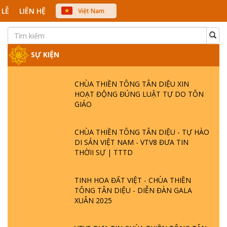
 LỄ
LIÊN HỆ
Việt Nam
中文
English
Japanese
SỰ KIỆN
CHÙA THIỀN TÔNG TÂN DIỆU XIN
HOẠT ĐỘNG ĐÚNG LUẬT TỰ DO TÔN
GIÁO
CHÙA THIỀN TÔNG TÂN DIỆU - TỰ HÀO
DI SẢN VIỆT NAM - VTV8 ĐƯA TIN
THỜII SỰ | TTTD
TINH HOA ĐẤT VIỆT - CHÙA THIỀN
TÔNG TÂN DIỆU - DIỄN ĐÀN GALA
XUÂN 2025