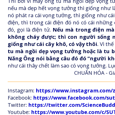
Thì bởi vì mấy ông tu mà ngồi dẹp vọng tư
nếu mà dẹp hết vọng tưởng thì giống như là 
nó phát ra cái vọng tưởng, thì giống như cá
điện, thì trong cái điện đó nó có cái những cá
đó, gọi là điện tử.
Nếu mà trong điện mà n
không cháy được; thì con người sống 
giống như cái cây khô, có vậy thôi
. Vì t
tu mà ngồi dẹp
vọng tưởng hoặc là tu b
Năng Ông nói bằng câu đó đó ”người kh
như cái thây chết làm sao có vọng tưởng. Lục
CHUẨN HÓA - Giả
Instagram:
https://www.instagram.com
Facebook:
https://www.facebook.com/s
Twitter:
https://twitter.com/ScienceBud
Youtube:
https://www.youtube.com/c