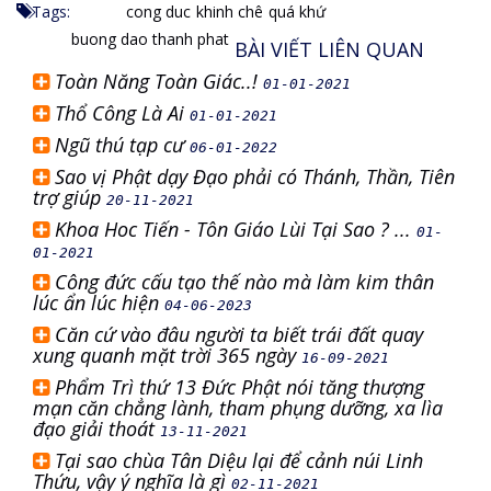
Tags:
cong duc
khinh chê
quá khứ
buong dao thanh phat
BÀI VIẾT LIÊN QUAN
Toàn Năng Toàn Giác..!
01-01-2021
Thổ Công Là Ai
01-01-2021
Ngũ thú tạp cư
06-01-2022
Sao vị Phật dạy Đạo phải có Thánh, Thần, Tiên
trợ giúp
20-11-2021
Khoa Hoc Tiến - Tôn Giáo Lùi Tại Sao ? ...
01-
01-2021
Công đức cấu tạo thế nào mà làm kim thân
lúc ẩn lúc hiện
04-06-2023
Căn cứ vào đâu người ta biết trái đất quay
xung quanh mặt trời 365 ngày
16-09-2021
Phẩm Trì thứ 13 Đức Phật nói tăng thượng
mạn căn chẳng lành, tham phụng dưỡng, xa lìa
đạo giải thoát
13-11-2021
Tại sao chùa Tân Diệu lại để cảnh núi Linh
Thứu, vậy ý nghĩa là gì
02-11-2021