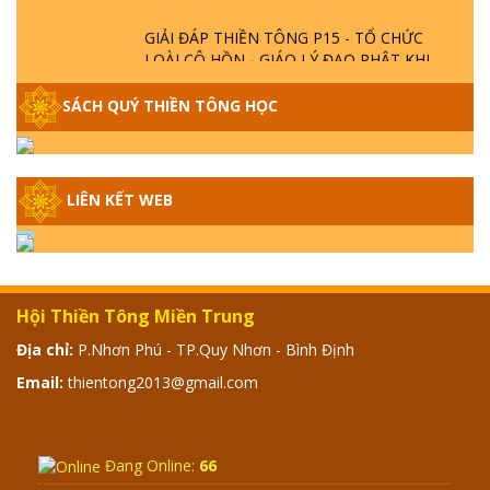
GIẢI ĐÁP THIỀN TÔNG P15 - TỔ CHỨC
LOÀI CÔ HỒN - GIÁO LÝ ĐẠO PHẬT KHI
NÀO XUẤT BẢN
SÁCH QUÝ THIỀN TÔNG HỌC
GIẢI ĐÁP THIỀN TÔNG ĐẶC BIỆT - P14 -
NGUỒN GỐC ÂM LỊCH DƯƠNG LỊCH -
TẦNG BÌNH LƯU LỚN ĐẾN ĐÂU
LIÊN KẾT WEB
GIẢI ĐÁP THIỀN TÔNG ĐẶC BIỆT - P13 -
CON NGƯỜI TU THÀNH PHẬT ĐƯỢC
KHÔNG? XÁ LỢI PHẬT THẬT - GIẢ | TTTD
Hội Thiền Tông Miền Trung
GIẢI ĐÁP THIỀN TÔNG ĐẶC BIỆT - P12 -
Địa chỉ:
P.Nhơn Phú - TP.Quy Nhơn - Bình Định
SỰ THẬT VỀ ĐẠI HỒNG THỦY? TRỜI ĐÁNH
Email:
thientong2013@gmail.com
THÁNH ĐÂM THẦN VẶN HỌNG?
GIẢI ĐÁP ĐẶC BIỆT 2024 - P11
Đang Online:
66