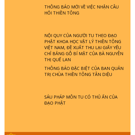
PHẬT GIỚI CÓ THỜI GIAN KHÔNG? |
THÔNG BÁO MỚI VỀ VIỆC NHẬN CÂU
TTTD
HỎI THIỀN TÔNG
GIẢI ĐÁP ĐẶC BIỆT P23 - THIÊN ĐÀNG Ở
ĐÂU? ĐỊA NGỤC Ở ĐÂU? ĐỨC CHÚA TRỜI
LÀ AI? QUỶ SA TĂNG? | TTTD
NỘI QUY CỦA NGƯỜI TU THEO ĐẠO
PHẬT KHOA HỌC VẬT LÝ THIỀN TÔNG
VIỆT NAM, ĐỀ XUẤT THU LẠI GIẤY YẾU
GIẢI ĐÁP THIỀN TÔNG ĐẶC BIỆT P22 - TẠI
CHỈ BẢNG GỖ BÍ MẬT CỦA BÀ NGUYỄN
SAO TRÁI ĐẤT NHIỀU THIÊN TAI - LŨ LỤT
THỊ QUẾ LAN
- HỎA HOẠN | TTTD
THÔNG BÁO ĐẶC BIỆT CỦA BAN QUẢN
TRỊ CHÙA THIỀN TÔNG TÂN DIỆU
GIẢI ĐÁP THIỀN TÔNG ĐẶC BIỆT P21 - TẠI
SAO ĐỨC PHẬT BƯỚC ĐI 7 BƯỚC TRÊN
HOA SEN ? | TTTD
SÁU PHÁP MÔN TU CÓ THỦ ẤN CỦA
ĐẠO PHẬT
GIẢI ĐÁP VỀ LỄ TIỄN THIỀN TÔNG SƯ
NGỌC LÂM VỀ PHẬT GIỚI
GIẢI ĐÁP THIỀN TÔNG ĐẶC BIỆT PHẦN 20