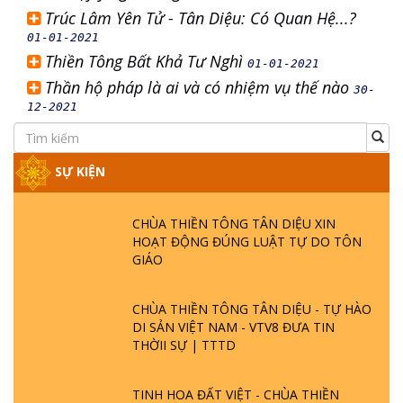
Trúc Lâm Yên Tử - Tân Diệu: Có Quan Hệ...?
01-01-2021
Thiền Tông Bất Khả Tư Nghì
01-01-2021
Thần hộ pháp là ai và có nhiệm vụ thế nào
30-
12-2021
SỰ KIỆN
CHÙA THIỀN TÔNG TÂN DIỆU XIN
HOẠT ĐỘNG ĐÚNG LUẬT TỰ DO TÔN
GIÁO
CHÙA THIỀN TÔNG TÂN DIỆU - TỰ HÀO
DI SẢN VIỆT NAM - VTV8 ĐƯA TIN
THỜII SỰ | TTTD
TINH HOA ĐẤT VIỆT - CHÙA THIỀN