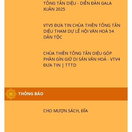
TÔNG TÂN DIỆU - DIỄN ĐÀN GALA
XUÂN 2025
VTV5 ĐƯA TIN CHÙA THIỀN TÔNG TÂN
DIỆU THAM DỰ LỄ HỘI VĂN HOÁ 54
DÂN TỘC
CHÙA THIỀN TÔNG TÂN DIỆU GÓP
PHẦN GÌN GIỮ DI SẢN VĂN HOÁ - VTV4
ĐƯA TIN | TTTD
THÔNG BÁO
GIẢI ĐÁP ĐẶC BIỆT P25 - SUỐT 49 NĂM
PHẬT KHÔNG NÓI? HỘI LONG HOA LÀ
HỘI GÌ? TỬ VÌ ĐẠO
CHO MƯỢN SÁCH, ĐĨA
GIẢI ĐÁP ĐẶC BIỆT P24 - TÁNH PHẬT
ĐƯỢC HÌNH THÀNH NHƯ THẾ NÀO?