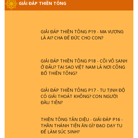
GIẢI ĐÁP THIỀN TÔNG
- BÁC NGUYỄN NHÂN LÀ AI? PHIỀN NÃO
DO ĐÂU MÀ CÓ?
GIẢI ĐÁP THIỀN TÔNG P19 - MA VƯƠNG
LÀ AI? CHA ĐỂ ĐỨC CHO CON?
GIẢI ĐÁP THIỀN TÔNG P18 - CÕI VÔ SANH
Ở ĐÂU? TẠI SAO VIỆT NAM LÀ NƠI CÔNG
BỐ THIỀN TÔNG?
GIẢI ĐÁP THIỀN TÔNG P17 - TU TỊNH ĐỘ
CÓ GIẢI THOÁT KHÔNG? CON NGƯỜI
ĐẦU TIÊN?
THIỀN TÔNG TÂN DIỆU - GIẢI ĐÁP P16 -
THẦN THÁNH TIÊN ĂN GÌ? ĐẠO DẠY TU
ĐỂ LÀM SÚC SINH?