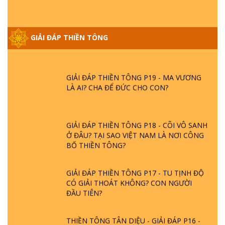
GIẢI ĐÁP THIỀN TÔNG ĐẶC BIỆT PHẦN 20
- BÁC NGUYỄN NHÂN LÀ AI? PHIỀN NÃO
GIẢI ĐÁP THIỀN TÔNG
DO ĐÂU MÀ CÓ?
GIẢI ĐÁP THIỀN TÔNG P19 - MA VƯƠNG
LÀ AI? CHA ĐỂ ĐỨC CHO CON?
GIẢI ĐÁP THIỀN TÔNG P18 - CÕI VÔ SANH
Ở ĐÂU? TẠI SAO VIỆT NAM LÀ NƠI CÔNG
BỐ THIỀN TÔNG?
GIẢI ĐÁP THIỀN TÔNG P17 - TU TỊNH ĐỘ
CÓ GIẢI THOÁT KHÔNG? CON NGƯỜI
ĐẦU TIÊN?
THIỀN TÔNG TÂN DIỆU - GIẢI ĐÁP P16 -
THẦN THÁNH TIÊN ĂN GÌ? ĐẠO DẠY TU