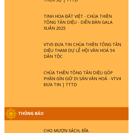
TINH HOA ĐẤT VIỆT - CHÙA THIỀN
TÔNG TÂN DIỆU - DIỄN ĐÀN GALA
XUÂN 2025
VTV5 ĐƯA TIN CHÙA THIỀN TÔNG TÂN
DIỆU THAM DỰ LỄ HỘI VĂN HOÁ 54
DÂN TỘC
CHÙA THIỀN TÔNG TÂN DIỆU GÓP
PHẦN GÌN GIỮ DI SẢN VĂN HOÁ - VTV4
ĐƯA TIN | TTTD
GIẢI ĐÁP ĐẶC BIỆT P25 - SUỐT 49 NĂM
THÔNG BÁO
PHẬT KHÔNG NÓI? HỘI LONG HOA LÀ
HỘI GÌ? TỬ VÌ ĐẠO
CHO MƯỢN SÁCH, ĐĨA