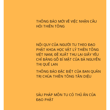
GIẢI ĐÁP ĐẶC BIỆT P24 - TÁNH PHẬT
ĐƯỢC HÌNH THÀNH NHƯ THẾ NÀO?
PHẬT GIỚI CÓ THỜI GIAN KHÔNG? |
TTTD
THÔNG BÁO MỚI VỀ VIỆC NHẬN CÂU
HỎI THIỀN TÔNG
GIẢI ĐÁP ĐẶC BIỆT P23 - THIÊN ĐÀNG Ở
ĐÂU? ĐỊA NGỤC Ở ĐÂU? ĐỨC CHÚA TRỜI
LÀ AI? QUỶ SA TĂNG? | TTTD
NỘI QUY CỦA NGƯỜI TU THEO ĐẠO
PHẬT KHOA HỌC VẬT LÝ THIỀN TÔNG
GIẢI ĐÁP THIỀN TÔNG ĐẶC BIỆT P22 - TẠI
VIỆT NAM, ĐỀ XUẤT THU LẠI GIẤY YẾU
SAO TRÁI ĐẤT NHIỀU THIÊN TAI - LŨ LỤT
CHỈ BẢNG GỖ BÍ MẬT CỦA BÀ NGUYỄN
- HỎA HOẠN | TTTD
THỊ QUẾ LAN
THÔNG BÁO ĐẶC BIỆT CỦA BAN QUẢN
GIẢI ĐÁP THIỀN TÔNG ĐẶC BIỆT P21 - TẠI
TRỊ CHÙA THIỀN TÔNG TÂN DIỆU
SAO ĐỨC PHẬT BƯỚC ĐI 7 BƯỚC TRÊN
HOA SEN ? | TTTD
SÁU PHÁP MÔN TU CÓ THỦ ẤN CỦA
GIẢI ĐÁP VỀ LỄ TIỄN THIỀN TÔNG SƯ
ĐẠO PHẬT
NGỌC LÂM VỀ PHẬT GIỚI