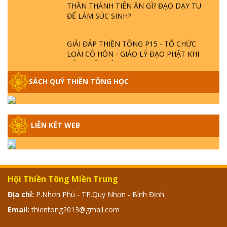
ĐỂ LÀM SÚC SINH?
GIẢI ĐÁP THIỀN TÔNG P15 - TỔ CHỨC
LOÀI CÔ HỒN - GIÁO LÝ ĐẠO PHẬT KHI
NÀO XUẤT BẢN
SÁCH QUÝ THIỀN TÔNG HỌC
GIẢI ĐÁP THIỀN TÔNG ĐẶC BIỆT - P14 -
NGUỒN GỐC ÂM LỊCH DƯƠNG LỊCH -
TẦNG BÌNH LƯU LỚN ĐẾN ĐÂU
LIÊN KẾT WEB
GIẢI ĐÁP THIỀN TÔNG ĐẶC BIỆT - P13 -
CON NGƯỜI TU THÀNH PHẬT ĐƯỢC
KHÔNG? XÁ LỢI PHẬT THẬT - GIẢ | TTTD
Hội Thiền Tông Miền Trung
GIẢI ĐÁP THIỀN TÔNG ĐẶC BIỆT - P12 -
SỰ THẬT VỀ ĐẠI HỒNG THỦY? TRỜI ĐÁNH
Địa chỉ:
P.Nhơn Phú - TP.Quy Nhơn - Bình Định
THÁNH ĐÂM THẦN VẶN HỌNG?
Email:
thientong2013@gmail.com