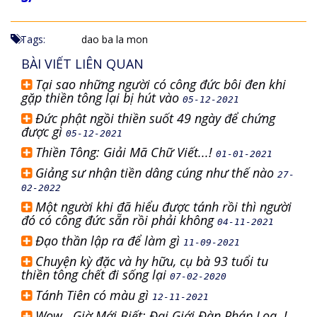
Tags:
dao ba la mon
BÀI VIẾT LIÊN QUAN
Tại sao những người có công đức bôi đen khi
gặp thiền tông lại bị hút vào
05-12-2021
Đức phật ngồi thiền suốt 49 ngày để chứng
được gì
05-12-2021
Thiền Tông: Giải Mã Chữ Viết...!
01-01-2021
Giảng sư nhận tiền dâng cúng như thế nào
27-
02-2022
Một người khi đã hiểu được tánh rồi thì người
đó có công đức sẵn rồi phải không
04-11-2021
Đạo thần lập ra để làm gì
11-09-2021
Chuyện kỳ đặc và hy hữu, cụ bà 93 tuổi tu
thiền tông chết đi sống lại
07-02-2020
Tánh Tiên có màu gì
12-11-2021
Wow.. Giờ Mới Biết: Đại Giới Đàn Pháp Loa..!