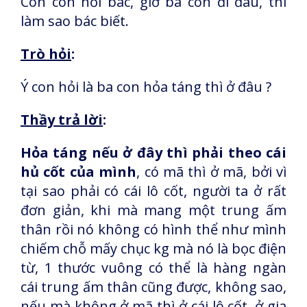
Còn con hỏi bác, giờ ba con đi đâu, thì
làm sao bác biết.
Trò hỏi
:
Ý con hỏi là ba con hỏa táng thì ở đâu ?
Thầy trả lời
:
Hỏa táng nếu ở đây thì phải theo cái
hủ cốt của mình
, có mã thì ở mã, bởi vì
tại sao phải có cái lô cốt, người ta ở rất
đơn giản, khi mà mang một trung ấm
thân rồi nó không có hình thể như mình
chiếm chỗ mấy chục kg mà nó là bọc điện
từ, 1 thước vuông có thể là hàng ngàn
cái trung ấm thân cũng được, không sao,
nếu mà không ở mã thì ở cái lô cốt, ở gia