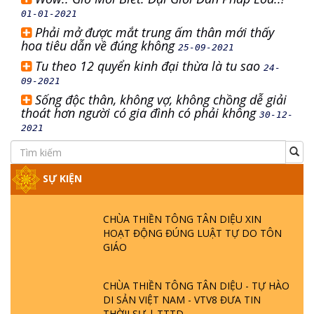
01-01-2021
Phải mở được mắt trung ấm thân mới thấy
hoa tiêu dẫn về đúng không
25-09-2021
Tu theo 12 quyển kinh đại thừa là tu sao
24-
09-2021
Sống độc thân, không vợ, không chồng dễ giải
thoát hơn người có gia đình có phải không
30-12-
2021
SỰ KIỆN
CHÙA THIỀN TÔNG TÂN DIỆU XIN
HOẠT ĐỘNG ĐÚNG LUẬT TỰ DO TÔN
GIÁO
CHÙA THIỀN TÔNG TÂN DIỆU - TỰ HÀO
DI SẢN VIỆT NAM - VTV8 ĐƯA TIN
THỜII SỰ | TTTD