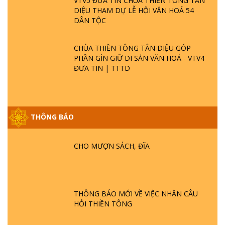
VTV5 ĐƯA TIN CHÙA THIỀN TÔNG TÂN
DIỆU THAM DỰ LỄ HỘI VĂN HOÁ 54
DÂN TỘC
CHÙA THIỀN TÔNG TÂN DIỆU GÓP
PHẦN GÌN GIỮ DI SẢN VĂN HOÁ - VTV4
ĐƯA TIN | TTTD
GIẢI ĐÁP ĐẶC BIỆT P25 - SUỐT 49 NĂM
THÔNG BÁO
PHẬT KHÔNG NÓI? HỘI LONG HOA LÀ
HỘI GÌ? TỬ VÌ ĐẠO
CHO MƯỢN SÁCH, ĐĨA
GIẢI ĐÁP ĐẶC BIỆT P24 - TÁNH PHẬT
ĐƯỢC HÌNH THÀNH NHƯ THẾ NÀO?
PHẬT GIỚI CÓ THỜI GIAN KHÔNG? |
TTTD
THÔNG BÁO MỚI VỀ VIỆC NHẬN CÂU
HỎI THIỀN TÔNG
GIẢI ĐÁP ĐẶC BIỆT P23 - THIÊN ĐÀNG Ở
ĐÂU? ĐỊA NGỤC Ở ĐÂU? ĐỨC CHÚA TRỜI