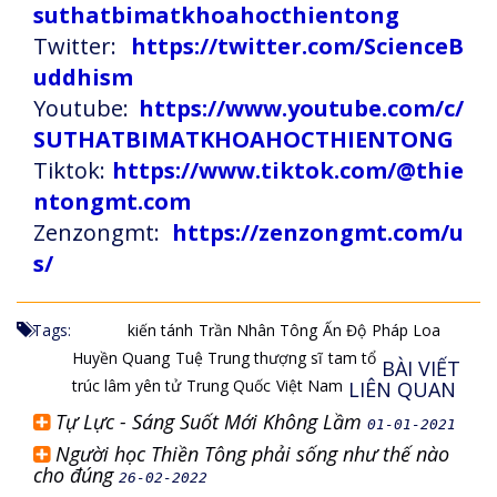
suthatbimatkhoahocthientong
Twitter:
https://twitter.com/ScienceB
uddhism
Youtube:
https://www.youtube.com/c/
SUTHATBIMATKHOAHOCTHIENTONG
Tiktok:
https://www.tiktok.com/@thie
ntongmt.com
Zenzongmt:
https://zenzongmt.com/u
s/
Tags:
kiến tánh
Trần Nhân Tông
Ấn Độ
Pháp Loa
Huyền Quang
Tuệ Trung thượng sĩ
tam tổ
BÀI VIẾT
trúc lâm yên tử
Trung Quốc
Việt Nam
LIÊN QUAN
Tự Lực - Sáng Suốt Mới Không Lầm
01-01-2021
Người học Thiền Tông phải sống như thế nào
cho đúng
26-02-2022