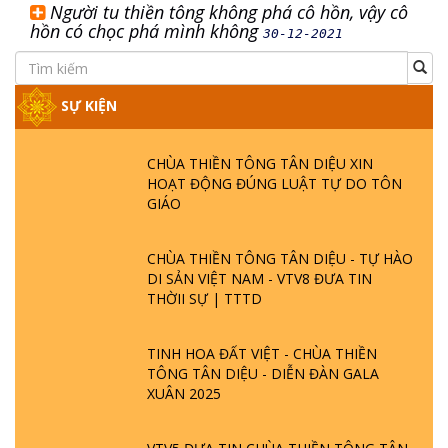
Người tu thiền tông không phá cô hồn, vậy cô
hồn có chọc phá mình không
30-12-2021
SỰ KIỆN
CHÙA THIỀN TÔNG TÂN DIỆU XIN
HOẠT ĐỘNG ĐÚNG LUẬT TỰ DO TÔN
GIÁO
CHÙA THIỀN TÔNG TÂN DIỆU - TỰ HÀO
DI SẢN VIỆT NAM - VTV8 ĐƯA TIN
THỜII SỰ | TTTD
TINH HOA ĐẤT VIỆT - CHÙA THIỀN
TÔNG TÂN DIỆU - DIỄN ĐÀN GALA
XUÂN 2025