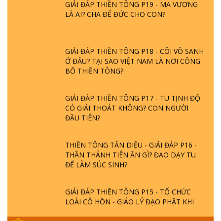
LÀ AI? CHA ĐỂ ĐỨC CHO CON?
GIẢI ĐÁP THIỀN TÔNG P18 - CÕI VÔ SANH
Ở ĐÂU? TẠI SAO VIỆT NAM LÀ NƠI CÔNG
BỐ THIỀN TÔNG?
GIẢI ĐÁP THIỀN TÔNG P17 - TU TỊNH ĐỘ
CÓ GIẢI THOÁT KHÔNG? CON NGƯỜI
ĐẦU TIÊN?
THIỀN TÔNG TÂN DIỆU - GIẢI ĐÁP P16 -
THẦN THÁNH TIÊN ĂN GÌ? ĐẠO DẠY TU
ĐỂ LÀM SÚC SINH?
GIẢI ĐÁP THIỀN TÔNG P15 - TỔ CHỨC
LOÀI CÔ HỒN - GIÁO LÝ ĐẠO PHẬT KHI
NÀO XUẤT BẢN