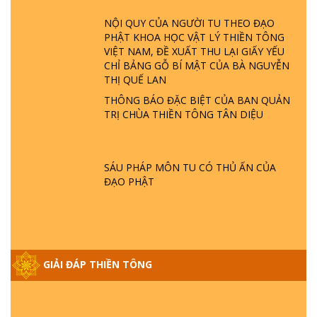
LÀ AI? QUỶ SA TĂNG? | TTTD
NỘI QUY CỦA NGƯỜI TU THEO ĐẠO
PHẬT KHOA HỌC VẬT LÝ THIỀN TÔNG
GIẢI ĐÁP THIỀN TÔNG ĐẶC BIỆT P22 - TẠI
VIỆT NAM, ĐỀ XUẤT THU LẠI GIẤY YẾU
SAO TRÁI ĐẤT NHIỀU THIÊN TAI - LŨ LỤT
CHỈ BẢNG GỖ BÍ MẬT CỦA BÀ NGUYỄN
- HỎA HOẠN | TTTD
THỊ QUẾ LAN
THÔNG BÁO ĐẶC BIỆT CỦA BAN QUẢN
GIẢI ĐÁP THIỀN TÔNG ĐẶC BIỆT P21 - TẠI
TRỊ CHÙA THIỀN TÔNG TÂN DIỆU
SAO ĐỨC PHẬT BƯỚC ĐI 7 BƯỚC TRÊN
HOA SEN ? | TTTD
SÁU PHÁP MÔN TU CÓ THỦ ẤN CỦA
GIẢI ĐÁP VỀ LỄ TIỄN THIỀN TÔNG SƯ
ĐẠO PHẬT
NGỌC LÂM VỀ PHẬT GIỚI
GIẢI ĐÁP THIỀN TÔNG ĐẶC BIỆT PHẦN 20
- BÁC NGUYỄN NHÂN LÀ AI? PHIỀN NÃO
GIẢI ĐÁP THIỀN TÔNG
DO ĐÂU MÀ CÓ?
GIẢI ĐÁP THIỀN TÔNG P19 - MA VƯƠNG