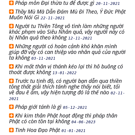
Pháp môn Đại thừa tu để được gì
20-11-2021
Thầy Mù Mà Dẫn Đám Mù Đi Theo, Ý Đức Phật
Muốn Nói Gì
22-11-2021
Người tu Thiền Tông vô tình làm những người
khác phạm vào Siêu Nhân quả, vậy người này có
bị Nhân quả theo không
12-11-2021
Những người có hoàn cảnh khó khăn mình
giúp đỡ vậy có can thiệp vào nhân quả của người
ta không
03-11-2021
Khi mất thân vị thánh kéo lại thì hô buông có
thoát được không
13-01-2022
Trước tu tịnh độ, có người bạn dẫn qua thiền
tông thất giải thích tánh nghe thấy nói biết, tối
về đau ê ẩm, vậy hiện tượng đó là thế nào
02-11-
2021
Pháp giới tánh là gì
05-12-2021
Khi kim thân Phật hoạt động thì pháp thân
Phật có còn tồn tại không
04-06-2023
Tinh Hoa Đạo Phật
01-01-2021