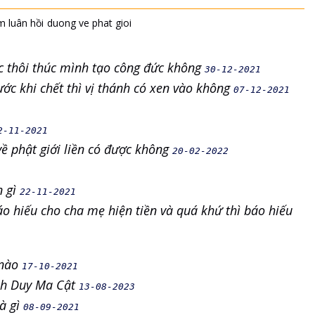
m luân hồi
duong ve phat gioi
c thôi thúc mình tạo công đức không
30-12-2021
ước khi chết thì vị thánh có xen vào không
07-12-2021
2-11-2021
về phật giới liền có được không
20-02-2022
n gì
22-11-2021
áo hiếu cho cha mẹ hiện tiền và quá khứ thì báo hiếu
 nào
17-10-2021
nh Duy Ma Cật
13-08-2023
là gì
08-09-2021