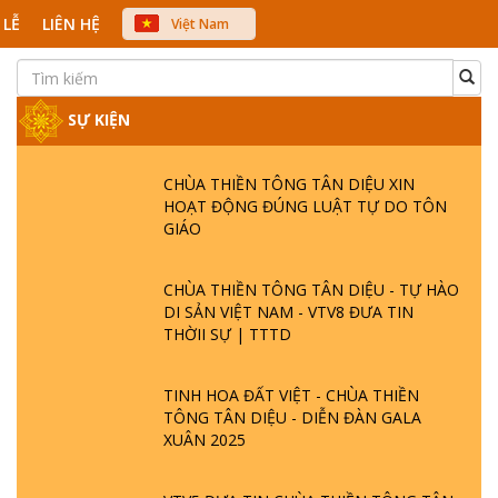
 LỄ
LIÊN HỆ
Việt Nam
中文
English
Japanese
SỰ KIỆN
CHÙA THIỀN TÔNG TÂN DIỆU XIN
HOẠT ĐỘNG ĐÚNG LUẬT TỰ DO TÔN
GIÁO
CHÙA THIỀN TÔNG TÂN DIỆU - TỰ HÀO
DI SẢN VIỆT NAM - VTV8 ĐƯA TIN
THỜII SỰ | TTTD
TINH HOA ĐẤT VIỆT - CHÙA THIỀN
TÔNG TÂN DIỆU - DIỄN ĐÀN GALA
XUÂN 2025