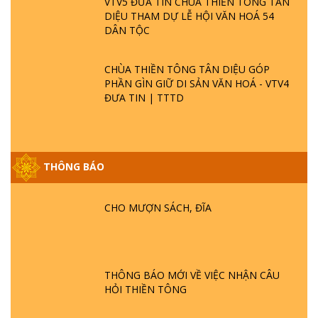
VTV5 ĐƯA TIN CHÙA THIỀN TÔNG TÂN
DIỆU THAM DỰ LỄ HỘI VĂN HOÁ 54
DÂN TỘC
CHÙA THIỀN TÔNG TÂN DIỆU GÓP
PHẦN GÌN GIỮ DI SẢN VĂN HOÁ - VTV4
ĐƯA TIN | TTTD
THÔNG BÁO
GIẢI ĐÁP ĐẶC BIỆT P25 - SUỐT 49 NĂM
PHẬT KHÔNG NÓI? HỘI LONG HOA LÀ
CHO MƯỢN SÁCH, ĐĨA
HỘI GÌ? TỬ VÌ ĐẠO
GIẢI ĐÁP ĐẶC BIỆT P24 - TÁNH PHẬT
ĐƯỢC HÌNH THÀNH NHƯ THẾ NÀO?
THÔNG BÁO MỚI VỀ VIỆC NHẬN CÂU
PHẬT GIỚI CÓ THỜI GIAN KHÔNG? |
HỎI THIỀN TÔNG
TTTD
GIẢI ĐÁP ĐẶC BIỆT P23 - THIÊN ĐÀNG Ở