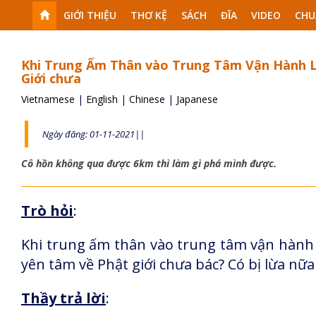
GIỚI THIỆU
THƠ KỆ
SÁCH
ĐĨA
VIDEO
CHU
Khi Trung Ấm Thân vào Trung Tâm Vận Hành Lu
Giới chưa
Vietnamese
|
English
|
Chinese
|
Japanese
Ngày đăng: 01-11-2021||
Cô hồn không qua được 6km thì làm gì phá mình được.
Trò hỏi
:
Khi trung ấm thân vào trung tâm vận hành lu
yên tâm về Phật giới chưa bác? Có bị lừa nữ
Thầy trả lời
: