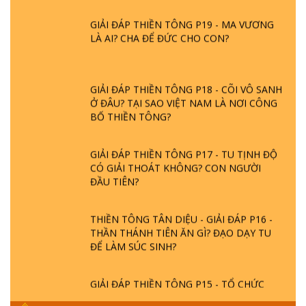
GIẢI ĐÁP THIỀN TÔNG P19 - MA VƯƠNG
LÀ AI? CHA ĐỂ ĐỨC CHO CON?
GIẢI ĐÁP THIỀN TÔNG P18 - CÕI VÔ SANH
Ở ĐÂU? TẠI SAO VIỆT NAM LÀ NƠI CÔNG
BỐ THIỀN TÔNG?
GIẢI ĐÁP THIỀN TÔNG P17 - TU TỊNH ĐỘ
CÓ GIẢI THOÁT KHÔNG? CON NGƯỜI
ĐẦU TIÊN?
THIỀN TÔNG TÂN DIỆU - GIẢI ĐÁP P16 -
THẦN THÁNH TIÊN ĂN GÌ? ĐẠO DẠY TU
ĐỂ LÀM SÚC SINH?
GIẢI ĐÁP THIỀN TÔNG P15 - TỔ CHỨC
LOÀI CÔ HỒN - GIÁO LÝ ĐẠO PHẬT KHI
NÀO XUẤT BẢN