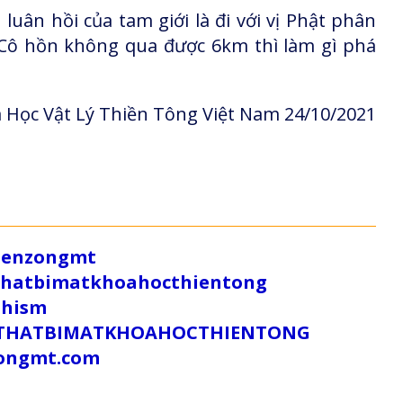
ân hồi của tam giới là đi với vị Phật phân
 Cô hồn không qua được 6km thì làm gì phá
 Học Vật Lý Thiền Tông Việt Nam 24/10/2021
/zenzongmt
uthatbimatkhoahocthientong
dhism
/SUTHATBIMATKHOAHOCTHIENTONG
tongmt.com