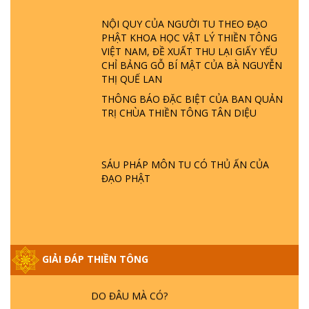
ĐÂU? ĐỊA NGỤC Ở ĐÂU? ĐỨC CHÚA TRỜI
NỘI QUY CỦA NGƯỜI TU THEO ĐẠO
LÀ AI? QUỶ SA TĂNG? | TTTD
PHẬT KHOA HỌC VẬT LÝ THIỀN TÔNG
VIỆT NAM, ĐỀ XUẤT THU LẠI GIẤY YẾU
GIẢI ĐÁP THIỀN TÔNG ĐẶC BIỆT P22 - TẠI
CHỈ BẢNG GỖ BÍ MẬT CỦA BÀ NGUYỄN
SAO TRÁI ĐẤT NHIỀU THIÊN TAI - LŨ LỤT
THỊ QUẾ LAN
- HỎA HOẠN | TTTD
THÔNG BÁO ĐẶC BIỆT CỦA BAN QUẢN
TRỊ CHÙA THIỀN TÔNG TÂN DIỆU
GIẢI ĐÁP THIỀN TÔNG ĐẶC BIỆT P21 - TẠI
SAO ĐỨC PHẬT BƯỚC ĐI 7 BƯỚC TRÊN
HOA SEN ? | TTTD
SÁU PHÁP MÔN TU CÓ THỦ ẤN CỦA
ĐẠO PHẬT
GIẢI ĐÁP VỀ LỄ TIỄN THIỀN TÔNG SƯ
NGỌC LÂM VỀ PHẬT GIỚI
GIẢI ĐÁP THIỀN TÔNG
GIẢI ĐÁP THIỀN TÔNG ĐẶC BIỆT PHẦN 20
- BÁC NGUYỄN NHÂN LÀ AI? PHIỀN NÃO
DO ĐÂU MÀ CÓ?