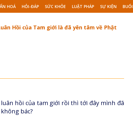
ẨN HOÁ
HỎI-ĐÁP
SỨC KHỎE
LUẬT PHÁP
SỰ KIỆN
BUỔI
ân Hồi của Tam giới là đã yên tâm về Phật
ân hồi của tam giới rồi thì tới đây mình đã
a không bác?