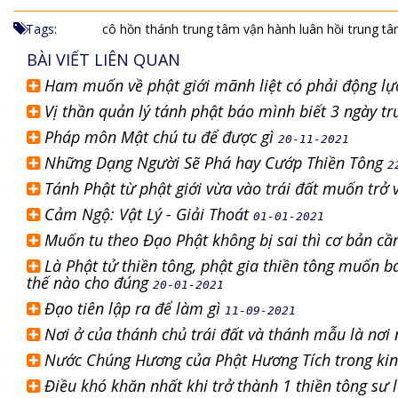
Tags:
cô hồn
thánh
trung tâm vận hành luân hồi
trung tâ
BÀI VIẾT LIÊN QUAN
Ham muốn về phật giới mãnh liệt có phải động lự
Vị thần quản lý tánh phật báo mình biết 3 ngày tr
Pháp môn Mật chú tu để được gì
20-11-2021
Những Dạng Người Sẽ Phá hay Cướp Thiền Tông
2
Tánh Phật từ phật giới vừa vào trái đất muốn trở 
Cảm Ngộ: Vật Lý - Giải Thoát
01-01-2021
Muốn tu theo Đạo Phật không bị sai thì cơ bản cầ
Là Phật tử thiền tông, phật gia thiền tông muốn b
thế nào cho đúng
20-01-2021
Đạo tiên lập ra để làm gì
11-09-2021
Nơi ở của thánh chủ trái đất và thánh mẫu là nơi
Nước Chúng Hương của Phật Hương Tích trong ki
Điều khó khăn nhất khi trở thành 1 thiền tông sư 