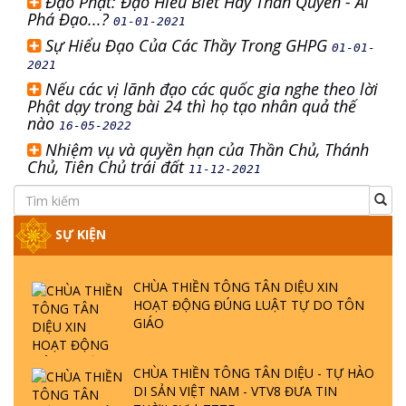
Đạo Phật: Đạo Hiểu Biết Hay Thần Quyền - Ai
Phá Đạo...?
01-01-2021
Sự Hiểu Đạo Của Các Thầy Trong GHPG
01-01-
2021
Nếu các vị lãnh đạo các quốc gia nghe theo lời
Phật dạy trong bài 24 thì họ tạo nhân quả thế
nào
16-05-2022
Nhiệm vụ và quyền hạn của Thần Chủ, Thánh
Chủ, Tiên Chủ trái đất
11-12-2021
SỰ KIỆN
CHÙA THIỀN TÔNG TÂN DIỆU XIN
HOẠT ĐỘNG ĐÚNG LUẬT TỰ DO TÔN
GIÁO
CHÙA THIỀN TÔNG TÂN DIỆU - TỰ HÀO
DI SẢN VIỆT NAM - VTV8 ĐƯA TIN