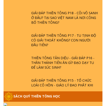
GIẢI ĐÁP THIỀN TÔNG P18 - CÕI VÔ SANH
Ở ĐÂU? TẠI SAO VIỆT NAM LÀ NƠI CÔNG
BỐ THIỀN TÔNG?
GIẢI ĐÁP THIỀN TÔNG P17 - TU TỊNH ĐỘ
CÓ GIẢI THOÁT KHÔNG? CON NGƯỜI
ĐẦU TIÊN?
THIỀN TÔNG TÂN DIỆU - GIẢI ĐÁP P16 -
THẦN THÁNH TIÊN ĂN GÌ? ĐẠO DẠY TU
ĐỂ LÀM SÚC SINH?
GIẢI ĐÁP THIỀN TÔNG P15 - TỔ CHỨC
LOÀI CÔ HỒN - GIÁO LÝ ĐẠO PHẬT KHI
NÀO XUẤT BẢN
SÁCH QUÝ THIỀN TÔNG HỌC
GIẢI ĐÁP THIỀN TÔNG ĐẶC BIỆT - P14 -
NGUỒN GỐC ÂM LỊCH DƯƠNG LỊCH -