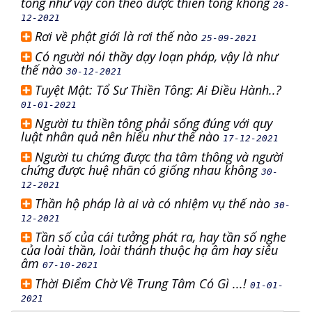
tông như vậy còn theo được thiền tông không
28-
12-2021
Rơi về phật giới là rơi thế nào
25-09-2021
Có người nói thầy dạy loạn pháp, vậy là như
thế nào
30-12-2021
Tuyệt Mật: Tổ Sư Thiền Tông: Ai Điều Hành..?
01-01-2021
Người tu thiền tông phải sống đúng với quy
luật nhân quả nên hiểu như thế nào
17-12-2021
Người tu chứng được tha tâm thông và người
chứng được huệ nhãn có giống nhau không
30-
12-2021
Thần hộ pháp là ai và có nhiệm vụ thế nào
30-
12-2021
Tần số của cái tưởng phát ra, hay tần số nghe
của loài thần, loài thánh thuộc hạ âm hay siêu
âm
07-10-2021
Thời Điểm Chờ Về Trung Tâm Có Gì ...!
01-01-
2021