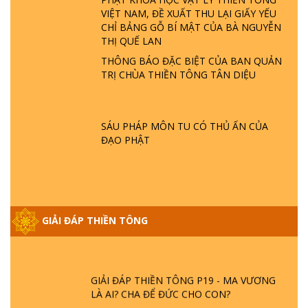
GIẢI ĐÁP THIỀN TÔNG ĐẶC BIỆT P22 - TẠI
VIỆT NAM, ĐỀ XUẤT THU LẠI GIẤY YẾU
SAO TRÁI ĐẤT NHIỀU THIÊN TAI - LŨ LỤT
CHỈ BẢNG GỖ BÍ MẬT CỦA BÀ NGUYỄN
- HỎA HOẠN | TTTD
THỊ QUẾ LAN
THÔNG BÁO ĐẶC BIỆT CỦA BAN QUẢN
TRỊ CHÙA THIỀN TÔNG TÂN DIỆU
GIẢI ĐÁP THIỀN TÔNG ĐẶC BIỆT P21 - TẠI
SAO ĐỨC PHẬT BƯỚC ĐI 7 BƯỚC TRÊN
HOA SEN ? | TTTD
SÁU PHÁP MÔN TU CÓ THỦ ẤN CỦA
ĐẠO PHẬT
GIẢI ĐÁP VỀ LỄ TIỄN THIỀN TÔNG SƯ
NGỌC LÂM VỀ PHẬT GIỚI
GIẢI ĐÁP THIỀN TÔNG ĐẶC BIỆT PHẦN 20
GIẢI ĐÁP THIỀN TÔNG
- BÁC NGUYỄN NHÂN LÀ AI? PHIỀN NÃO
DO ĐÂU MÀ CÓ?
GIẢI ĐÁP THIỀN TÔNG P19 - MA VƯƠNG
LÀ AI? CHA ĐỂ ĐỨC CHO CON?