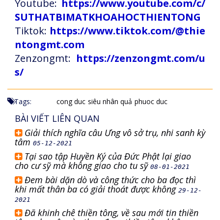
Youtube:
https://www.youtube.com/c/
SUTHATBIMATKHOAHOCTHIENTONG
Tiktok:
https://www.tiktok.com/@thie
ntongmt.com
Zenzongmt:
https://zenzongmt.com/u
s/
Tags:
cong duc
siêu nhân quả
phuoc duc
BÀI VIẾT LIÊN QUAN
Giải thích nghĩa câu Ưng vô sở trụ, nhi sanh kỳ
tâm
05-12-2021
Tại sao tập Huyền Ký của Đức Phật lại giao
cho cư sỹ mà không giao cho tu sỹ
08-01-2021
Đem bài dặn dò và công thức cho ba đọc thì
khi mất thân ba có giải thoát được không
29-12-
2021
Đã khinh chê thiền tông, về sau mới tin thiền