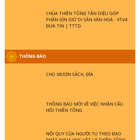
CHÙA THIỀN TÔNG TÂN DIỆU GÓP
PHẦN GÌN GIỮ DI SẢN VĂN HOÁ - VTV4
ĐƯA TIN | TTTD
THÔNG BÁO
GIẢI ĐÁP ĐẶC BIỆT P25 - SUỐT 49 NĂM
PHẬT KHÔNG NÓI? HỘI LONG HOA LÀ
HỘI GÌ? TỬ VÌ ĐẠO
CHO MƯỢN SÁCH, ĐĨA
GIẢI ĐÁP ĐẶC BIỆT P24 - TÁNH PHẬT
ĐƯỢC HÌNH THÀNH NHƯ THẾ NÀO?
PHẬT GIỚI CÓ THỜI GIAN KHÔNG? |
THÔNG BÁO MỚI VỀ VIỆC NHẬN CÂU
TTTD
HỎI THIỀN TÔNG
GIẢI ĐÁP ĐẶC BIỆT P23 - THIÊN ĐÀNG Ở
ĐÂU? ĐỊA NGỤC Ở ĐÂU? ĐỨC CHÚA TRỜI
LÀ AI? QUỶ SA TĂNG? | TTTD
NỘI QUY CỦA NGƯỜI TU THEO ĐẠO
PHẬT KHOA HỌC VẬT LÝ THIỀN TÔNG